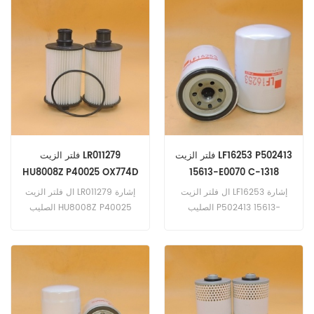
8VS / 8V7) 1.6 TDi 8V
15 ~ 2.0 L X761204DTD ，
JAGUAR XE Eng.Lub.Sys 15
1598cc ديزل 77kW 105hp-
مارس ~ 2.0 L X760204DTD.
2012/01 (CLHA eng). مقعد
Ateca 1.6 TDi KH 1595cc
ديزل 85kW 115hp-2016/01
(DDYA eng). فولكس فاجن
جولف سبورتسفان (AM1) 1.6
TDi 1598cc ديزل 66kW
90hp-2014/01 (CRKA eng).
فلتر الزيت LF16253 P502413
فلتر الزيت LR011279
HU8008Z P40025 OX774D
15613-E0070 C-1318
ADJ132105
SO6170
ال فلتر الزيت LF16253 إشارة
ال فلتر الزيت LR011279 إشارة
الصليب P502413 15613-
الصليب HU8008Z P40025
E0070 C-1318 SO6170 ، أ
OX774D ADJ132105 ، أ تطبيق
تطبيق ل HINO （DUTRO 4.0L
ل جاكوار F-Pace 3.0 2995cc
N04C-A).
بنزين 250 كيلو واط 340 حصان
-2015 / 01. F-Pace 3.0
2995cc بنزين 280 كيلو واط
381 حصان -2015 / 01. F-Type