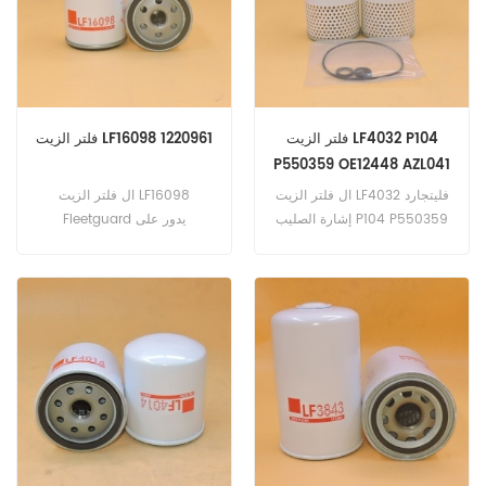
3.0 كومبريسور 2995cc
250kW 340hp-2013/01. F-
نوع 3.0 لاند روفر ديسكفري 4 /
LR4 3.0 2995cc بنزين 250
كيلو واط 340 حصان -2014 /
01. ديسكفري 4 / LR4 5.0 V8
فلتر الزيت LF4032 P104
فلتر الزيت LF16098 1220961
4998cc بنزين 276 كيلووات
P550359 OE12448 AZL041
375 حصان 2009/01 (AJ133
eng).
ال فلتر الزيت LF4032 فليتجارد
ال فلتر الزيت LF16098
إشارة الصليب P104 P550359
Fleetguard يدور على
OE12448 AZL041 ، أ تطبيق ل
CUMMINS POWER
فودن 04A32R2208 ؛
GENERATION LTD 1220961.
04A032R808 (رولز رويس
إيجل 220 ؛ 280 إنج). إنجرسول
راند DRR365 ؛ DR600 ؛
DRR600 (Rolls Royce C4NFL
؛ C6NFL eng). Leyland Daf
BL Big | J4T (Rolls-Royce
265 eng). Big | J8 (Rolls-
Royce 205 eng) .Rolls
Royce 6GE (Turbo eng). C.