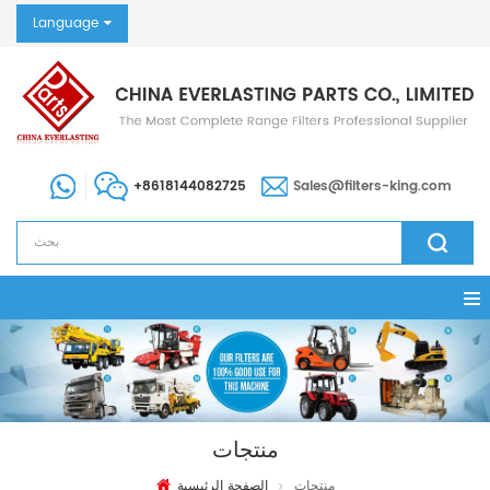
Language
+8618144082725
Sales@filters-king.com
منتجات
منتجات
الصفحة الرئيسية