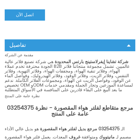
اتصل الآن
تفاصيل
مقدمة عن الشركة
شركة تشاينا إيفرلاستينج بارتس المحدودة
هي شركة تصنيع فلاتر عالية
الجودة محترفة تخدم عملاء B2B عالميين. تشمل مجموعة منتجاتنا فلاتر
الهواء، وفلاتر تنقية الهواء، ومجففات الهواء، وفلاتر التهوية، وفلاتر
التنفس، وفلاتر الزيت، وفلاتر الوقود، وفلاتر الهيدروليك، وفواصل الماء
عن الوقود، وفواصل الزيت عن الهواء، ومجموعات الفلاتر الكاملة. ندعم
تخصيص OEM وODM لمساعدة الموزعين وتجار الجملة ومقدمي خدمات
ما بعد البيع على البقاء قادرين على المنافسة في الأسواق المتطلبة
نظرة عامة على المنتج
03254375 مرجع متقاطع لفلتر هواء المقصورة - نظرة
عامة على المنتج
الـ
03254375 مرجع بديل لفلتر هواء المقصورة
هو بديل عالي الأداء
مصمم لـ
مانيتووك
ومتوافقة
غروف
المعدات. يعمل فلتر هواء المقصورة