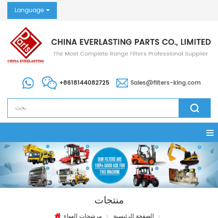
Language
+8618144082725
Sales@filters-king.com
منتجات
الصفحة الرئيسية
مرشحات الهواء