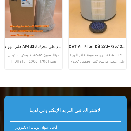
CAT Air Filter Kit 270-7257 2707257
فلتر الهواء AF4838 الاستخدام على محرك CUMMINS
تحتوي مجموعة فلتر الهواء CAT 270-
يمكن استبدال AF4838 دونالدسون
7257 على عنصر مرشح كبير وصغير.
P181191 ، هينو 17801-2800 ،
رقم القطعه: 270-7257،2707257
كاواساكي 30980-70070 ، كوبيلكو
جزء الاسم: مجموعة تصفية الهواء
2446R312S2 ، كوماتسو 600-181-
العلامة التجارية: CAT
6820 ، ميتسوبيشي ME033603. اسم
القطعة: فلتر الهواء رقم الجزء:
AF4838 العلامة التجارية: Fleetguard
الاشتراك في البريد الإلكتروني لدينا