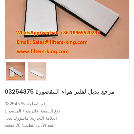
03254375 مرجع بديل لفلتر هواء المقصورة
رقم القطعة: 03254375
نوع القطعة: فلتر هواء المقصورة
العلامة التجارية: مانيتووك بديل
الحد الأدنى للطلب: 20 قطعة