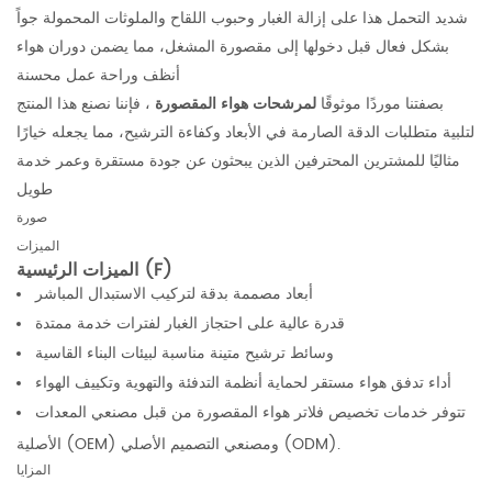
شديد التحمل هذا على إزالة الغبار وحبوب اللقاح والملوثات المحمولة جواً
بشكل فعال قبل دخولها إلى مقصورة المشغل، مما يضمن دوران هواء
أنظف وراحة عمل محسنة
بصفتنا موردًا موثوقًا
لمرشحات هواء المقصورة
، فإننا نصنع هذا المنتج
لتلبية متطلبات الدقة الصارمة في الأبعاد وكفاءة الترشيح، مما يجعله خيارًا
مثاليًا للمشترين المحترفين الذين يبحثون عن جودة مستقرة وعمر خدمة
طويل
صورة
الميزات
الميزات الرئيسية (F)
أبعاد مصممة بدقة لتركيب الاستبدال المباشر
قدرة عالية على احتجاز الغبار لفترات خدمة ممتدة
وسائط ترشيح متينة مناسبة لبيئات البناء القاسية
أداء تدفق هواء مستقر لحماية أنظمة التدفئة والتهوية وتكييف الهواء
تتوفر خدمات تخصيص فلاتر هواء المقصورة من قبل مصنعي المعدات
الأصلية (OEM) ومصنعي التصميم الأصلي (ODM).
المزايا