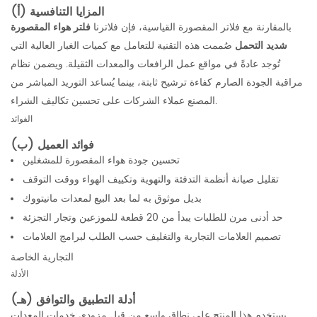
المزايا التنافسية (أ)
بالمقارنة مع فلاتر المقصورة القياسية، فإن فلاترنا
فلتر هواء المقصورة
شديد التحمل
صُممت هذه التقنية للتعامل مع كميات الغبار العالية التي
تُوجد عادةً في مواقع عمل الرافعات والمعدات الثقيلة. ويضمن نظام
مراقبة الجودة الصارم كفاءة ترشيح ثابتة، بينما يُساعد التوريد المباشر من
المصنع عملاء الشركات على تحسين تكاليف الشراء.
الفوائد
فوائد العميل (ب)
تحسين جودة هواء المقصورة للمشغلين
تقليل صيانة أنظمة التدفئة والتهوية وتكييف الهواء ووقت التوقف
بديل موثوق به لما بعد البيع لمعدات مانيتووك
حد أدنى مرن للطلبات يبدأ من 20 قطعة للموزعين وتجار التجزئة
تصميم العلامات التجارية والتغليف حسب الطلب لبرامج العلامات
التجارية الخاصة
الأدلة
أدلة التطبيق والتوافق (هـ)
يستخدم هذا المنتج على نطاق واسع من قبل مزودي خدمات المعدات