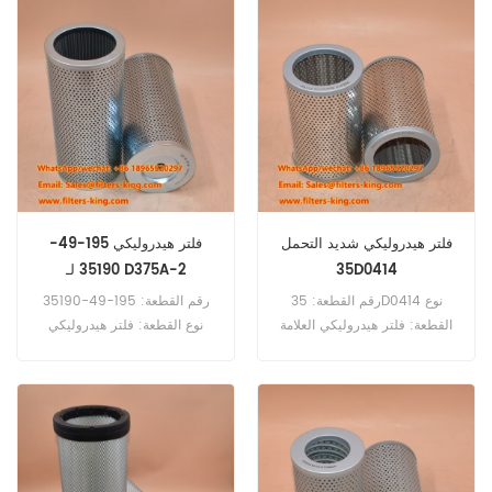
التوافق:جرافة Komatsu D60
التوافق:جرافة Komatsu
D85ESS-2.
D61 D65 D70 D85 D65EX.
فلتر هيدروليكي شديد التحمل
فلتر هيدروليكي 195-49-
35D0414
35190 لـ D375A-2
رقم القطعة: 35D0414 نوع
رقم القطعة: 195-49-35190
القطعة: فلتر هيدروليكي العلامة
نوع القطعة: فلتر هيدروليكي
التجارية: ليوجونج للاستبدال الحد
العلامة التجارية: قطع غيار
الأدنى للطلب: 60 قطعة
كوماتسو الحد الأدنى للطلب: 60
35D0414 فلتر هيدروليكي
قطعة التوافق: كوماتسو D375A-
مكافئ لـ 175-49-11222
2 D375A-3 D375A-3D.
SH60163 لجرافة ليوجونج.