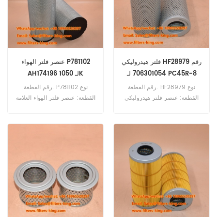
فلتر هيدروليكي HF28979 رقم
عنصر فلتر الهواء P781102
706301054 لـ PC45R-8
AH174196 لـ 1050K
رقم القطعة: HF28979 نوع
رقم القطعة: P781102 نوع
القطعة: عنصر فلتر هيدروليكي
القطعة: عنصر فلتر الهواء العلامة
العلامة التجارية: فليت جارد
التجارية: قطع غيار دونالدسون
للاستبدال الحد الأدنى للطلب: 60
الحد الأدنى للطلب: 20 قطعة
قطعة HF28979 فلتر هيدروليكي
P781102 عنصر فلتر الهواء
مرجعي 706301054 يستخدم لـ
المرجعي AH174196 يستخدم لـ
John Deere 1050K 1050P
Komatsu D155AX-3 PC45R-
3510 3520 3522 9880STS.
8.