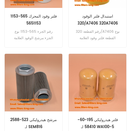
استبدال فلتر الوقود
فلتر وقود المحرك 565-1153
320/A7406 ‏320A7406
5651153
‏320-A7406
رقم القطعة:320/A7406 نوع
رقم الجزء:565-1153 نوع
القطعة:فلتر وقود العلامة
الجزء:مرشح الوقود العلامة
التجارية:بديل JCB الحد الأدنى
التجارية:بديل Caterpillar الحد
لكمية الطلب:60 قطعة
الأدنى للطلب:60 قطعة
فلتر هيدروليكي 195-60-
مرشح هيدروليكي 523-2588
58410 لـ WA100-5
لـ SEM816