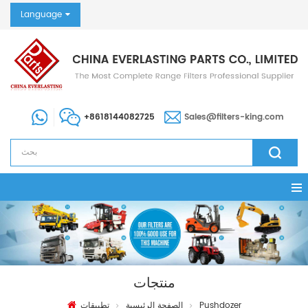
Language
+8618144082725
Sales@filters-king.com
منتجات
Pushdozer
الصفحة الرئيسية
تطبيقات