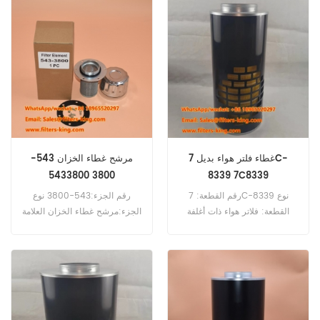
التوافق:Caterpillar SEM816.
غطاء فلتر هواء بديل 7C-
مرشح غطاء الخزان 543-
3800 5433800
8339 7C8339
رقم القطعة: 7C-8339 نوع
رقم الجزء:543-3800 نوع
القطعة: فلاتر هواء ذات أغلفة
الجزء:مرشح غطاء الخزان العلامة
قابلة للاستبدال العلامة التجارية:
التجارية:بديل Caterpillar الحد
قطع غيار كاتربيلر الحد الأدنى
الأدنى لكمية الطلب:20 قطعة
للطلب: 20 قطعة