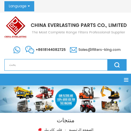
Language
+8618144082725
Sales@filters-king.com
منتجات
الصفحة الرئيسية
فلتر كاتربيلر