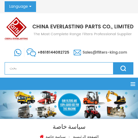
Language
+8618144082725
Sales@filters-king.com
سياسة خاصة
الصفحة الرئيسية
سياسة خاصة