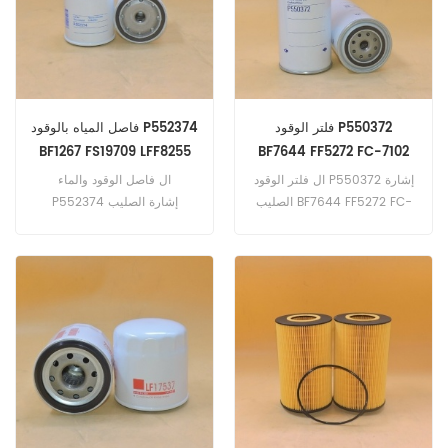
(PowerTech 4045 Plus
eng). 1070E (6068HTJ
eng). هولندا الجديدة
D180CLGP. D180CLT.
D180CWT. D180CXLT. W170C
(E4i eng). Skyjack ZB12032
فلتر الوقود P550372
فاصل المياه بالوقود P552374
(Cummins eng)
BF1267 FS19709 LFF8255
BF7644 FF5272 FC-7102
15026
LFF3584
ال فلتر الوقود P550372 إشارة
ال فاصل الوقود والماء
الصليب BF7644 FF5272 FC-
P552374 إشارة الصليب
7102 LFF3584 ، تطبيق ل فولفو
BF1267 FS19709 LFF8255
B7F ؛ B7R-1996/01 (D7B
15026 ، تطبيق ل كومينز
eng). D10B. D12A. D12A-
كومفورت جارد | (كوبوتا Z482
1993/01. D12B. D12C. D6B.
إنج). Onan CMSD-10.0
D7A. D7C. EC360B. EC460B
(كوبوتا D1305 إنج). CMSD-5.0
(فولفو إنج). F12-1993 / 01
HDKAS (كوبوتا D905 إنج). واكر
(D12A ، TD100 ، TD120C ،
نيوسون LT4 ؛ LTP4K (Kubota
D905 eng)
TD120D ، TD120F ، TD120G ،
TD120A ، TD121F ، TD121G ،
TD121FH ، TD122F ، TD122FH ،
TD122FS ، TD123E ، TD123ES