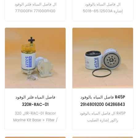
65125035018A BF1214
ميكرون
ال فاصل المياه بالوقود
ال فاصل المياه فلتر الوقود
P558000 FS1214 LFF8030
65.12503-5018A إشارة
771000FH 771000FH30
الصليب BF1214 P558000
ميكرون عنصر الاستبدال
FS1214 LFF8030 ، تطبيق ل
2020PM 2020SM 2020TM.
دريلتيك D40K (كاتربيلر 3208
انج). فولفو FE42 (كاتربيلر 3116
إنج).
فاصل المياه بالوقود R45P
فاصل المياه فلتر الوقود
320R-RAC-01
2914809200 04286843
SN904530 11LD20250
ال فاصل المياه بالوقود R45P
ال 320R-RAC-01 Racor
راكور إشارة الصليب
Marine Kit Base + Filter /
Sep + Bowl Outboard
2914809200 04286843
Engine 175 HP Max 10mic
SN904530 11LD20250.