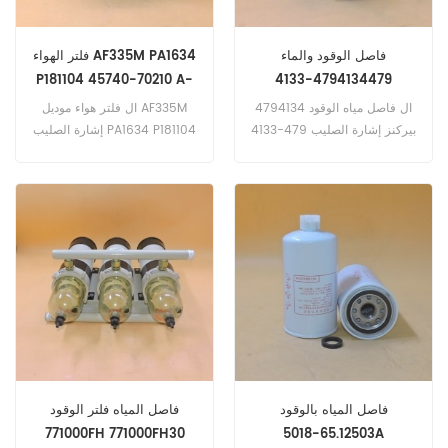
فاصل الوقود والماء
فلتر الهواء AF335M PA1634
P181104 45740-70210 A-
4794134479-4133
5509
SN40712 SK48602 / 1
ال فاصل مياه الوقود 4794134
ال فلتر هواء موديل AF335M
بيركنز إشارة الصليب 479-4133
إشارة الصليب PA1634 P181104
45740-70210 A-5509 ،
SN40712 SK48602 / 1.
تطبيق ل كاتربيلر 12. 12. 12. 12.
120. 120. 120. 120. 120. 120.
120. 120. 120 (3306 eng).
120-10R1 ، 22R1. 120-13U1.
120-14 ك 1. 120-64U1. 120 ب.
120B (3306 المهندس). V180 ؛
V200 ؛ V225 ؛ V250 ؛ V300 ؛
V330. V160B ؛ V180B ؛
V200B ؛ V225B ؛ V250B ؛
V300B. واجنر ST5AS (كاتربيلر
3306 إنج)
فاصل المياه بالوقود
فاصل المياه فلتر الوقود
771000FH 771000FH30
65.12503-5018A