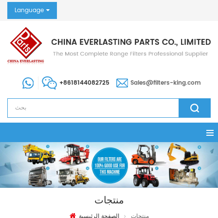
Language
+8618144082725
Sales@filters-king.com
منتجات
منتجات
الصفحة الرئيسية