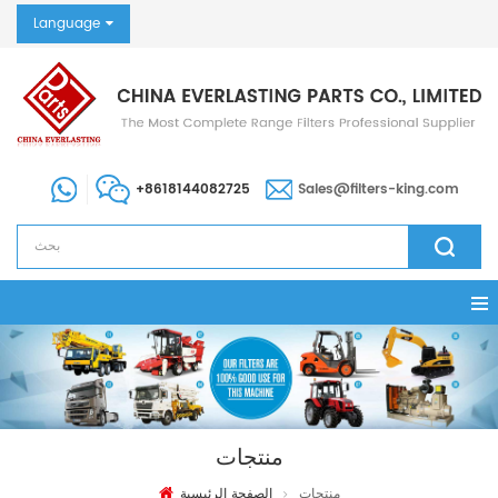
Language
+8618144082725
Sales@filters-king.com
منتجات
منتجات
الصفحة الرئيسية