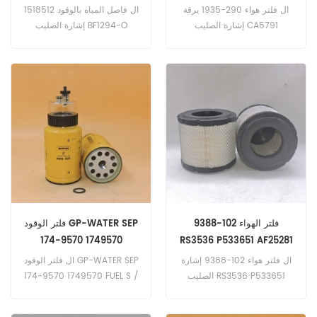
1529639
87356545
ال فلتر هواء 290-1935 يرقة
ال فاصل المياه بالوقود 1518512
إشارة الصليب CA5791
إشارة الصليب BF1294-O
P608667 SA16474
P551855 1529639 ، أ تطبيق
87356545 ، أ تطبيق ل بيل
ل دوسان دايو MT41 (سكانيا
B30E (مرسيدس OM926LA
إنج). Doppstadt Trac | 200-
إنج). الحالة IHC 1021F
2001 / 01 (مرسيدس
OM906LA 150kW 205hp
(F2CFE614C E4i eng). 1121F
eng). Evobus Setra Citaro |
(F2CFE614B E4i eng).
تشالنجر MT775E (Agco ؛
O530-628.287 ؛ 628.487-
2006 / 01 (OM457HLA
Sisu 98AWF eng). MT775E
(Agco ؛ Sisu 98WF eng).
220kW 300hp E4 ؛ E5 ؛ EEV
موجة الصدمة أحادية الذراع من
eng). سكانيا 124. 144. G230-
هولندا الجديدة | (Cummins
2007 / 01 (DC9-16-230 E4
5.9L E2 eng). شوك ويف
eng). G270-2007 / 01
فلتر الهواء 102-9388
فلتر الوقود GP-WATER SEP
سبرينت | (Cummins QSB-
(DC9-17-270 E4 eng).
174-9570 1749570
RS3536 P533651 AF25281
6.7 eng).
A-5581
ال فلتر هواء 102-9388 إشارة
ال فلتر الوقود GP-WATER SEP
الصليب RS3536 P533651
174-9570 1749570 FUEL S /
AF25281 A-5581 ، أ تطبيق ل
N KHX1-UP جزء من 212-3657
Barber Greene BG225B
مضخة GP-FUEL PRMWATER