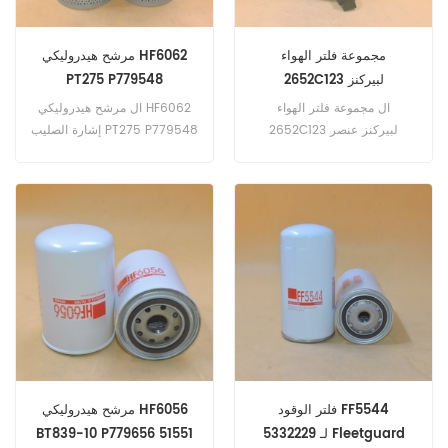
مجموعة فلتر الهواء
مرشح هيدروليكي HF6062
2652C123 لبيركنز
PT275 P779548
ال مجموعة فلتر الهواء
ال مرشح هيدروليكي HF6062
2652C123 لبيركنز عنصر
إشارة الصليب PT275 P779548
الاستبدال 26510342
، تطبيق ل FWD L60
(Cummins eng). L60 (GM
26510343.
eng). كنودسون 4360 ؛ 4400
(Cummins NTA855C eng).
راسين واجنر | 60 ؛ 70. رايغو
رام. رام باك | 65 (GMC 8V-
71N eng). واجنر 60 70. Yale
and Towne 4000
(Cummins 265 V8 eng).
4000 (GMC 8V-53N eng).
6000 (Cummins 265 V8
eng).
فلتر الوقود FF5544
مرشح هيدروليكي HF6056
5332229 لـ Fleetguard
BT839-10 P779656 51551