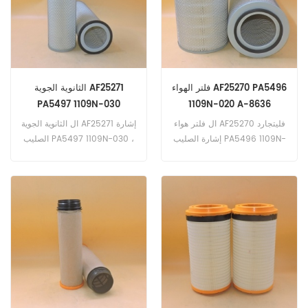
OM926LA 240kW 327hp
18.313-2000 / 01 (D2866LF
eng).
eng). Liebherr TA230-1156
(Liebherr D936LA6 270kW
367hp eng). ERF 10.35-
2005 / 01 (MAN D2066
eng). 10.43-2005 / 01
فلتر الهواء AF25270 PA5496
الثانوية الجوية AF25271
(MAN D2066 eng).
PA5497 1109N-030
1109N-020 A-8636
ال فلتر هواء AF25270 فليتجارد
ال الثانوية الجوية AF25271 إشارة
إشارة الصليب PA5496 1109N-
الصليب PA5497 1109N-030 ،
020 A-8636 ، تطبيق ل معدات
تطبيق ل محرك الكمون.
محرك الكمون ، إلخ