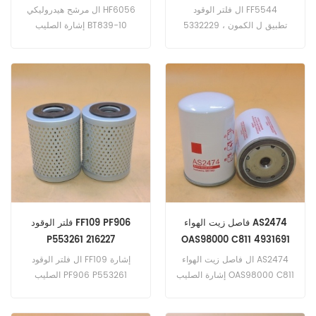
921999
ال فلتر الوقود FF5544
ال مرشح هيدروليكي HF6056
5332229 ، تطبيق ل الكمون
إشارة الصليب BT839-10
ISB. هو ب. ISB4. ISB4.5 (E5
P779656 51551 921999 ،
هندسة). ISB6.7 (E5 eng).
تطبيق ل بوبكات ميلرو 1074
Fendt 5180 (Deutz BF6L913
(بيركنز إنج). 1074 (بيركنز
eng). فودن ألفا | 2000 ؛
4.236 إنج). إنجرسول راند
3000 ؛ 4000-A2-4R ؛ A2-
DD34-HF (كوبوتا V2203 إنج).
4R.T-2001/01 (ليلاند / داف
SD100. SD116DX ؛ SD116F
باككار ، م م). New Holland
(Cummins QSB-5.9 eng).
LW190B (Iveco eng). W190
جون ديري 2360. 484 (359
6cyl eng). 5480. 5820 (619
(Iveco F4AE0684F eng).
هندسة). 6000. 6000 (219
هندسة).
فاصل زيت الهواء AS2474
فلتر الوقود FF109 PF906
P553261 216227
OAS98000 C811 4931691
H100WU
ال فاصل زيت الهواء AS2474
ال فلتر الوقود FF109 إشارة
إشارة الصليب OAS98000 C811
الصليب PF906 P553261
4931691 H100WU ، تطبيق ل
216227 ، تطبيق ل الرافعة
نيسان أتليون | 120.22-2006 /
الأمريكية 70B-Hoist (GMC