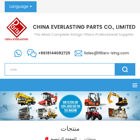
Language
+8618144082725
Sales@filters-king.com
منتجات
منتجات
الصفحة الرئيسية