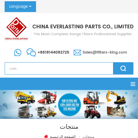
Language
+8618144082725
Sales@filters-king.com
منتجات
منتجات
الصفحة الرئيسية