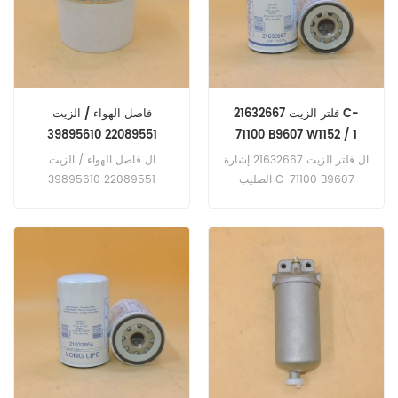
فلتر الزيت 21632667 C-
فاصل الهواء / الزيت
22089551 39895610
71100 B9607 W1152 / 1
42546259
LF17580
ال فلتر الزيت 21632667 إشارة
ال فاصل الهواء / الزيت
الصليب C-71100 B9607
22089551 39895610
W1152 / 1 LF17580 ، أ تطبيق ل
42546259 مصممة للاستخدام
فولفو بنتا D16C A-MG. D16C
مع ضواغط الهواء Ingersoll
Rand.
A-MG-RC. TAD1640GE.
TAD1640VE-B 2012 / 01-> w
/ 405kW 551hp المهندس.
TAD1641GE. TAD1641VE w /
420kW 571hp المهندس.
TAD1641VE-B 2012 / 01-> w
/ 450kW 612hp المهندس.
TAD1642GE. TAD1642VE w /
494kW 672hp المهندس.