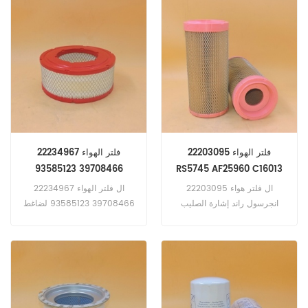
248 ؛ 252 ؛ 262 ث / كاتربيلر
3034 م. 236B 2007 / 01-> w
/ Caterpillar 3044CDIT
53kW 72hp E4 ؛ E5 المهندس
أنجرسول راند G66 ث / جون
ديري إنج. P110 ث / دويتز م.
VR642 w / Cummins 3.9L
Eng. إيفيكو 35C12HPI. 35C15.
65C15. Campagnola 3.0
HPT 4x4 2998cc ديزل 130kW
فلتر الهواء 22203095
فلتر الهواء 22234967
176hp 2008/01
39708466 93585123
RS5745 AF25960 C16013
2103627
ال فلتر هواء 22203095
ال فلتر الهواء 22234967
انجرسول راند إشارة الصليب
39708466 93585123 لضاغط
RS5745 AF25960 C16013
الهواء Ingersoll Rand ، إلخ
2103627 ، أ تطبيق ل JLG
Unknown Model | -
Telehandler (Deutz eng).