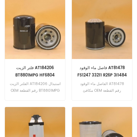
كوبكو AR105E 105 كيلو واط
143 حصان (DEUTZ TCD 4.1 L4
المحرك) ، كلاس العقرب 9055
اكتب K27 115 كيلو واط 156
حصان (محرك ديزل-ديوتز TCD
4.1 L4 محرك) Deutz ag
فهرس KHD 6060 HTS
COM3B ، ميرلو بانورامي P38.10
103 كيلو واط 140 حصانًا (Deutz
محرك)
فاصل ماء الوقود AT81478
فلتر الزيت AT184206
BT8801MPG HF6804
FS1247 33211 R26P 3I1484
57606 P551243
الفاصل ماء الوقود AT81478
الفلتر الزيت AT184206 استبدال
مكافئ OEM رقم القطعة
OEM رقم القطعة BT8801MPG
HF6804 57606 P551243 ،
FS1247 33211 R26P 3I1484
،تطبيق على ناقل Transicold
تطبيق عن john deere 410G
69GC15-164 (CT4-134DI
(4045T المحرك) ، 648G
المحرك) ، 69GL15-114 ؛
(6076 المحرك) ، 748G
69GL15-134 ، 69GL15-124 ،
(6076 المحرك) ، 748G عضو
حالة IHC 4200 (IHC VT365
الكنيست II (6081 المحرك) ،