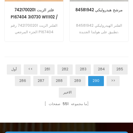
مرشح هيدروليكي 84581942
فلتر الزيت 7421700201
P167404 3I0730 W11102 /
20 LF3379
الفلتر الهيدروليكي 84581942
الفلتر الزيت 7421700201 رقم
،تطبيق على هولندا الجديدة
الجزء المرجعي P167404
3I0730 W11102 / 20 LF3379
(4105، 485، 495، 5105،
5115، 5120)، CASE IH (105U،
،تطبيق على ايفيكو إلياد ح GTC ؛
115U، 95U)
GTX ؛ RTX ؛ te 266 كيلو واط
362 حصانًا (تيار مستمر 11
Euro3 محرك) هيتاشي EH650 ؛
285
284
283
282
281
<<
أول
EH650W (فولفو TD164KAE
محرك) فولفو A25D؛ A25D
286
287
288
289
290
>>
4x4 ؛ A25D 6 × 6 (D10
محرك) من 0 إلى 0 ، FL10
الاخير
(D10A محرك)
صفحات]
[ ما مجموعه
551