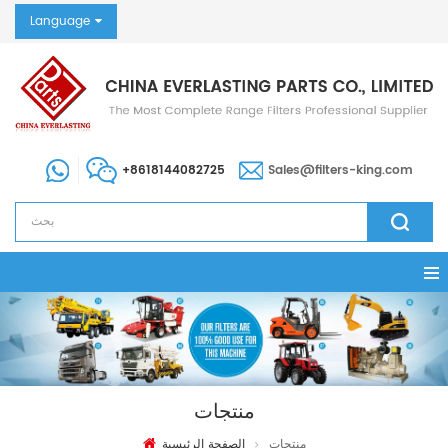
Language
+8618144082725
Sales@filters-king.com
منتجات
منتجات
الصفحة الرئيسية