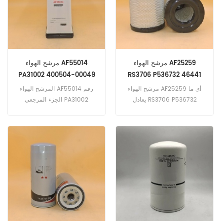
محرك) ، 4600 ، 4200LP
548G (JD 6059T المحرك) ،
(VT365 محرك) ، 4100
670 ج ؛ 670CH ؛ 672CH
(VT365 محرك) ، فورد F700 ؛
(دينار أردني 6068 محرك) ،
F800 (6.6 لتر محرك) ،
770 سي ؛ 770CH (دينار أردني
LN7000 (فورد 6.6 لتر محرك)
6081 محرك)
، LN7000 (فورد 6.6 لتر
مرشح الهواء AF25259
مرشح الهواء AF55014
محرك)
PA31002 400504-00049
RS3706 P536732 46441
SL81758 DBA5292
A-6524
مرشح الهواء AF25259 أي ما
المرشح الهواء AF55014 رقم
يعادل RS3706 P536732
الجزء المرجعي PA31002
46441 A-6524 ،تطبيق على
400504-00049 SL81758
دوسان دايو Kodiak (V8 7.4L FI
DBA5292 ،تطبيق على الكمون
نسخة المكسيك المحرك)
QSX11.9