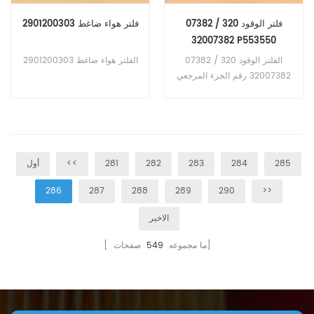
فلتر الوقود 320 / 07382
فلتر هواء ضاغط 2901200303
32007382 P553550
SK48618 16237815
الفلتر الوقود 320 / 07382
الفلتر هواء ضاغط 2901200303
32007382 رقم الجزء المرجعي
P553550 SK48618 16237815
285
284
283
282
281
<<
أول
286
287
288
289
290
>>
الاخير
صفحات]
[ ما مجموعه
549