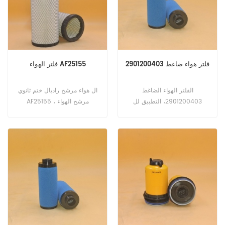
المهندس) ليبهير R916 (D934S
المهندس). فيرمير BC1800XL
(دينار أردني 4045T هندسة).
CCX770 (4.1 لتر المهندس)
فلتر هواء ضاغط 2901200403
فلتر الهواء AF25155
الفلتر الهواء الضاغط
ال هواء مرشح راديال ختم ثانوي
2901200403، التطبيق لل
AF25155 ، مرشح الهواء
أطلس كوبكو ضاغط
الأساسي AF25156