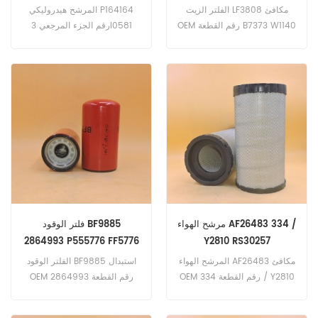
6900 / 0056
SP4114
ديزل ماكس المهندس)
الفلتر الزيت LF3808 مكافئ
المرشح هيدروليكي P164164
OEM رقم القطعة B7373 W1140
رقم الجزء المرجعي 3I0581
H9071 11991331 6900 / 0056
/ 8 1504168OC SP4114
،تطبيق على بوماج BW100AD-2.
BW100AD-3 (F2L1011 هندسة).
BW100AD-3 (F2L1011F
المهندس). BW100AD-4
(كوبوتا هندسة) VME L120 ؛
L120B (فولفو TD71G هندسة).
L150 (فولفو TD102GC هندسة
فولفو A20 (TD71G المهندس).
L120B. L150 (TD102GC
هندسة). L160. L190B (فولفو
هندسة). L90؛ L90B (TD61
مرشح الهواء AF26483 334 /
فلتر الوقود BF9885
المهندس)
2864993 P555776 FF5776
Y2810 RS30257
WK12003
المرشح الهواء AF26483 مكافئ
الفلتر الوقود BF9885 استبدال
OEM رقم القطعة 334 / Y2810
OEM رقم القطعة 2864993
P555776 FF5776 WK12003
RS30257
،تطبيق على حالة IHC 5900i