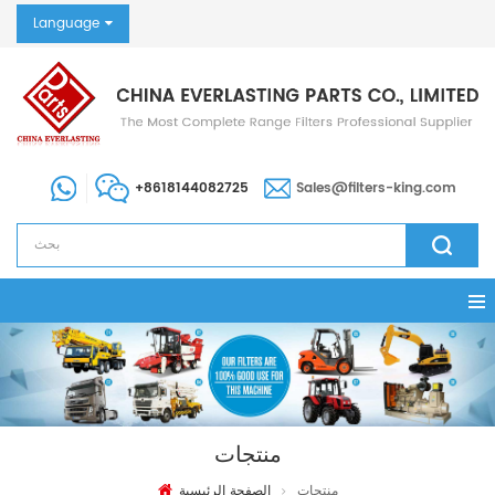
Language
+8618144082725
Sales@filters-king.com
منتجات
منتجات
الصفحة الرئيسية