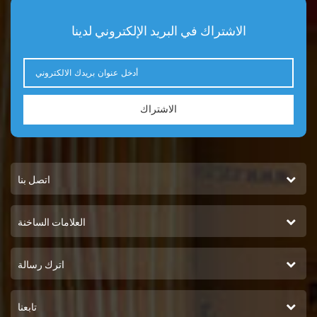
TAD1641GE. TAD1642GE.
TAD940VE 190 كيلوواط 258
الاشتراك في البريد الإلكتروني لدينا
حصان TAD941VE 220 كيلو واط
299 حصان TAD942VE.
TAD943VE 280 كيلو واط 381
حصان
الاشتراك
اتصل بنا
العلامات الساخنة
اترك رسالة
تابعنا