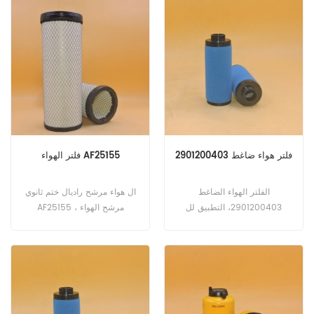
1806E. جون ديري 200DLC
(6068H هندسة). 210G ؛
210GLC (6068HT مؤقت
هندسة). 2154D (6068H
المهندس) ليبهير R916 (D934S
المهندس). فيرمير BC1800XL
(دينار أردني 4045T هندسة).
CCX770 (4.1 لتر المهندس)
فلتر هواء ضاغط 2901200403
فلتر الهواء AF25155
الفلتر الهواء الضاغط
ال هواء مرشح راديال ختم ثانوي
2901200403، التطبيق لل
AF25155 ، مرشح الهواء
أطلس كوبكو ضاغط
الأساسي AF25156