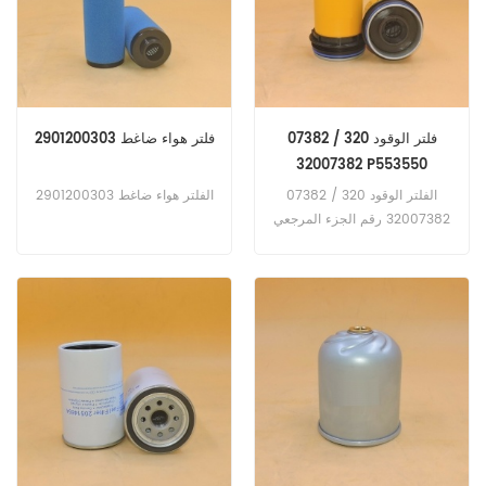
فلتر الوقود 320 / 07382
فلتر هواء ضاغط 2901200303
32007382 P553550
SK48618 16237815
الفلتر الوقود 320 / 07382
الفلتر هواء ضاغط 2901200303
32007382 رقم الجزء المرجعي
P553550 SK48618 16237815