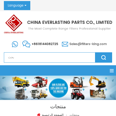
Language
+8618144082725
Sales@filters-king.com
منتجات
منتجات
الصفحة الرئيسية