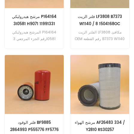
فلتر الزيت LF3808 B7373
مرشح هيدروليكي P164164
3I0581 H9071 11991331
W1140 / 8 1504168OC
6900 / 0056
SP4114
الفلتر الزيت LF3808 مكافئ
المرشح هيدروليكي P164164
OEM رقم القطعة B7373 W1140
رقم الجزء المرجعي 3I0581
H9071 11991331 6900 / 0056
/ 8 1504168OC SP4114
،تطبيق على بوماج BW100AD-2.
BW100AD-3 (F2L1011 هندسة).
BW100AD-3 (F2L1011F
المهندس). BW100AD-4
(كوبوتا هندسة) VME L120 ؛
L120B (فولفو TD71G هندسة).
L150 (فولفو TD102GC هندسة
فولفو A20 (TD71G المهندس).
L120B. L150 (TD102GC
هندسة). L160. L190B (فولفو
هندسة). L90؛ L90B (TD61
مرشح الهواء AF26483 334 /
فلتر الوقود BF9885
المهندس)
2864993 P555776 FF5776
Y2810 RS30257