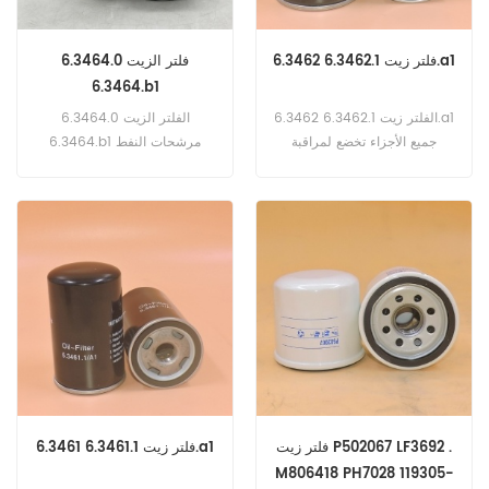
فلتر زيت 6.3462.1 6.3462.a1
فلتر الزيت 6.3464.0
6.3464.b1
الفلتر زيت 6.3462.1 6.3462.a1
الفلتر الزيت 6.3464.0
جميع الأجزاء تخضع لمراقبة
6.3464.b1 مرشحات النفط
الجودة الصارمة من قبل الفنيين
الحالية من الحماية. هذه عادة ما
ذوي الخبرة و المهندسين.
تكون مصنفة في 10 إلى 20
ميكرون.المواد أيضا الورق أو
الاصطناعية، ويمكن أن يكون
surfaceloading أو عمق
تحميل. (ملوثات أدخل وسائط
التصفية andare المحاصرين في
عمق الوسائط، بدلا من فقط فقط
Thesurface.)
فلتر زيت P502067 LF3692 .
فلتر زيت 6.3461.1 6.3461.a1
M806418 PH7028 119305-