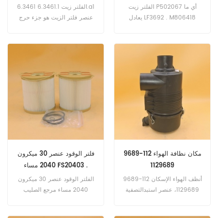
35151
الفلتر زيت P502067 أي ما
الفلتر زيت 6.3461.1 6.3461.a1
يعادل LF3692 . M806418
عنصر فلتر الزيت هو جزء حرج
PH7028 119305-35151،تطبيق
من الضاغط، مصنوعة من مواد
ل بوبكات ميلرو 2200 محرك
خام ذات جودة عالية في أحدث
الديزل . 2200؛ 2200s؛ 2300
تصنيع مرفق. ضمان إخراج عالية
(كوبوتا D722 الهندسة)
الأداء وتعزيز حياة الضاغط و
.CaterPillar 301.4C 13KW
الأجزاء.
18HP 2012-00 (يانمار 3TNV76
المهندس). شبل كاديت 7000
(ميتسوبيشي المهندس). 7192؛
7194؛ 7195 (ميتسوبيشي
المهندس). دايو .الطاقة الشمسية
10 (يانمار 2TNE68 المهندس).
15 (كوبوتا D722 م eng).
مكان نظافة الهواء 112-9689
فلتر الوقود عنصر 30 ميكرون
1129689
2040 مساء FS20403 .
P552044 . 3827507
أنظف الهواء الإسكان 112-9689
الفلتر الوقود عنصر 30 ميكرون
E7040KP30
1129689، عنصر استبدالتصفية
2040 مساء مرجع الصليب
عنصر AS-AIR (الابتدائي) 110-
FS20403 . P552044 .
6326، عامل التصفية AS-AIR
3827507 E7040KP30،تطبيق