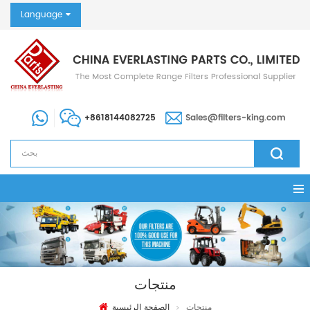
Language
+8618144082725
Sales@filters-king.com
منتجات
منتجات
الصفحة الرئيسية