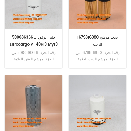
1679816980 بحث مرشح
500086366 فلتر الوقود لـ
الزيت
Eurocargo v 140e19 My19
رقم الجزء: 1679816980 نوع
رقم الجزء: 500086366 نوع
الجزء: مرشح الزيت العلامة
الجزء: مرشح الوقود العلامة
التجارية: استبدال Citroen Moq:
التجارية: iveco استبدال Moq:
60pcs
60pcs