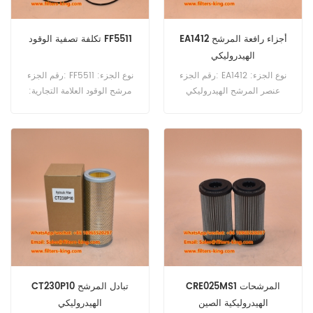
EA1412 أجزاء رافعة المرشح
تكلفة تصفية الوقود FF5511
الهيدروليكي
رقم الجزء: EA1412 نوع الجزء:
رقم الجزء: FF5511 نوع الجزء:
عنصر المرشح الهيدروليكي
مرشح الوقود العلامة التجارية:
العلامة التجارية: استبدال
استبدال FleetGuard Moq:
60pcs
Palfinger Moq: 60pcs
EA1412 عنصر المرشح
الهيدروليكي يعادل HY9784
P176945 استخدام Palfinger
PA 17 T ، PK 15500 ، PK
16000 ، PK 16000L ، PK
17500 ، PK 21502 ، PK 7501 ،
PK 8080 ، PK 8501 KF.
CRE025MS1 المرشحات
CT230P10 تبادل المرشح
الهيدروليكية الصين
الهيدروليكي