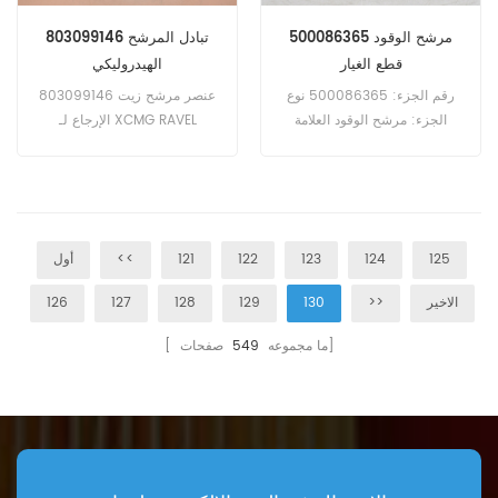
مرشح الوقود 500086365
803099146 تبادل المرشح
قطع الغيار
الهيدروليكي
رقم الجزء: 500086365 نوع
803099146 عنصر مرشح زيت
الجزء: مرشح الوقود العلامة
الإرجاع لـ XCMG RAVEL
التجارية: iveco استبدال Moq:
LOADER PESSAVATOR CRANE.
60pcs
125
124
123
122
121
<<
أول
الاخير
>>
130
129
128
127
126
صفحات]
[ ما مجموعه
549