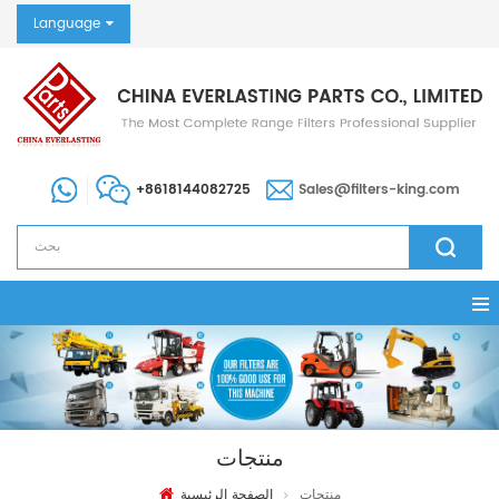
Language
+8618144082725
Sales@filters-king.com
منتجات
منتجات
الصفحة الرئيسية