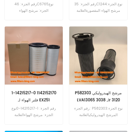
CLG862
المقصورة
رقم الجزء: 35C1244نوع الجزء:
رقم الجزء: 46C6765نوع
مرشح الهواء المقصورةالعلامة
الجزء: مرشح الهواء
التجارية: استبدال
المقصورةالعلامة التجارية:
LiugongMOQ: 20pcsCabin
استبدال LiugongMOQ:
20pcs46C6765 Cabin Air
Air Filter 35C1244 Cross
Reference SC80122 استخدام
Filter Cross Reference
Liugong CLG856H CLG862
P500286 SC80070 استخدم
CLG886.
لوكيل Liugong Wheel.
P582303 مرشح الهيدروليكي
1-14215217-0 1142152170
LVA13065 لـ 3038r 3120
فلتر الهواء لـ EXZ51
رقم الجزء: P582303نوع الجزء:
رقم الجزء: 1-14215217-0نوع
المرشح الهيدروليكيالعلامة
الجزء: مرشح الهواءالعلامة
التجارية: استبدال
التجارية: استبدال IsuzuMOQ:
دونالدسونMOQ:
60pcs1-14215217-0 مرجع