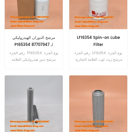
LF16354 Spin-on Lube
مرشح الدوران الهيدروليكي
Filter
P165354 87707947 لـ
1825B 580SR-2
رقم الجزء: LF16354 نوع الجزء:
رقم الجزء: P165354 نوع الجزء:
مرشح زيت لوب العلامة التجارية:
مرشح تدور هيدروليكي العلامة
استبدال FleetGuard Moq:
التجارية: Donaldson استبدال
60pcs
Moq: 60pcs مرشح تدور
هيدروليكي P165354 مرجع
التبادلي 87707947
700721747 للحالة IH 1825
1825B 580SR-2 590SR.