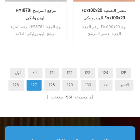
Fax100x20 عنصر التصفية
HY18781 مرجع المرشح
الهيدروليكي Fax100x20
الهيدروليكي
رقم الجزء: Fax100x20 نوع
رقم الجزء: HY18781 نوع الجزء:
الجزء: عنصر المرشح
مرشح الهيدروليكي العلامة
الهيدروليكي العلامة التجارية:
التجارية: SF استبدال Moq:
استبدال Leemin Moq: 60pcs
60pcs
125
124
123
122
121
<<
أول
الاخير
>>
130
129
128
127
126
صفحات]
[ ما مجموعه
551