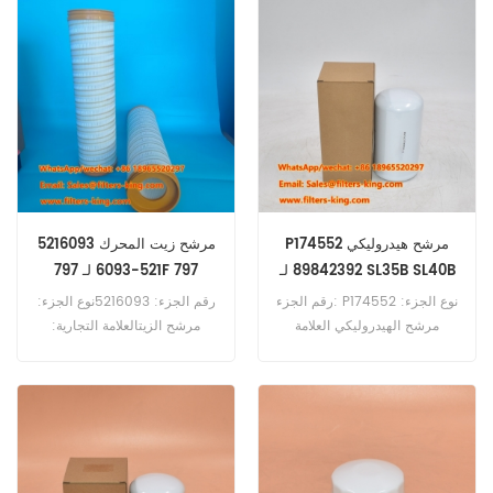
60pcsP582303 مرجع المرشح
مرجع الهواء عبر الهواء
الهيدروليكي Cross LVA13065
R002290 AF4356 استخدام لـ
استخدام لجون ديري 3038R
ISUZU EXZ51.
3120 3320 3520 4105 3033R
3045R 3720.
P174552 مرشح هيدروليكي
5216093 مرشح زيت المحرك
89842392 لـ SL35B SL40B
521-6093 لـ 797F 797
رقم الجزء: P174552 نوع الجزء:
رقم الجزء: 5216093نوع الجزء:
مرشح الهيدروليكي العلامة
مرشح الزيتالعلامة التجارية:
التجارية: Donaldson استبدال
استبدال CaterpillarMOQ:
Moq: 60pcs P174552 مرجع
60pcs5216093 مرشح زيت
المرشح الهيدروليكي المتقاطع
المحرك المرجع LF16392
89842392 استخدام FIAT
P579787 استخدام ل
Caterpillar 797F 797 793F.
HITACHI SL35B SL40B SL45B
SL55B SL65B.