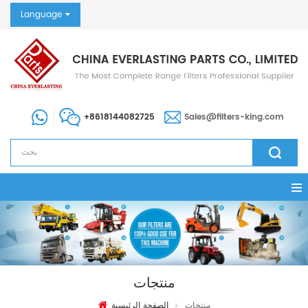
Language
+8618144082725
Sales@filters-king.com
منتجات
منتجات
الصفحة الرئيسية