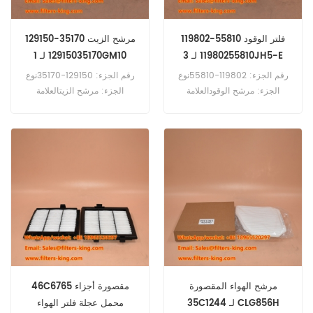
119802-55810 فلتر الوقود
129150-35170 مرشح الزيت
11980255810 لـ 3JH5-E
12915035170 لـ 1GM10
رقم الجزء: 119802-55810نوع
رقم الجزء: 129150-35170نوع
الجزء: مرشح الوقودالعلامة
الجزء: مرشح الزيتالعلامة
التجارية: استبدال يانمارMOQ:
التجارية: استبدال يانمارMOQ:
60pcs119802-55810 مرجع
60pcs129150-35170 مرجع
تصفية الوقود 4626336
تصفية الزيت P550162 LF3996
P550048 FF253 استخدام لـ
W811/80 استخدام لـ Yanmar
1GM10B 1GM10C 1GM10L
Yanmar 3 JH5-E ، 4 JH4-
1GM10VE 2GM20B.
AA ، 4 JH5-E.
مرشح الهواء المقصورة
46C6765 مقصورة أجزاء
35C1244 لـ CLG856H
محمل عجلة فلتر الهواء