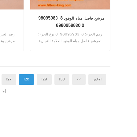
مرشح فاصل مياه الوقود 8-98095983-
0 8980959830
رقم الجزء: 8-98095983-0 نوع الجزء:
مرشح فاصل مياه الوقود العلامة التجارية:
مرشح وقود 
Isuzu استبدال Moq: 60pcs مرشح فاصل
مياه الوقود 8-98095983-0 يعادل
WK1060/5x FS19551 لـ ISUZU NLR85.
R 51 ، CVR
 81 ، CVZ
الاخير
>>
130
129
128
127
 80.
صفحات]
[ م