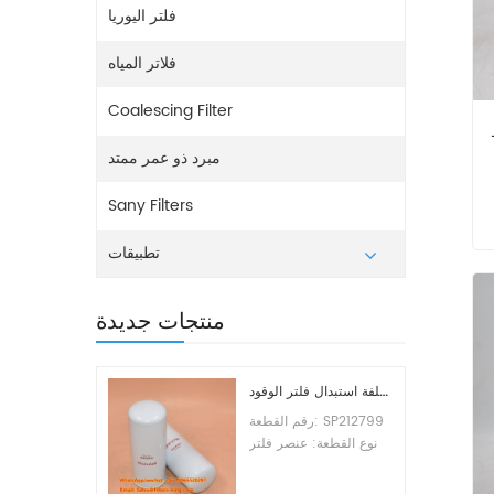
فلتر اليوريا
فلاتر المياه
Coalescing Filter
LR622
مبرد ذو عمر ممتد
Sany Filters
تطبيقات
منتجات جديدة
تكلفة استبدال فلتر الوقود SP212799
رقم القطعة: SP212799
نوع القطعة: عنصر فلتر
الوقود العلامة التجارية:
ليوجونج للاستبدال الحد