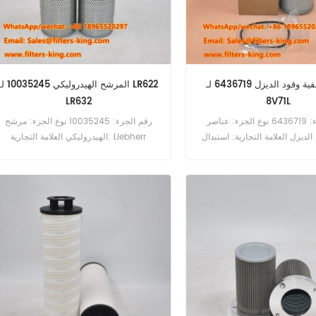
عنصر تصفية وقود الديزل 6436719 لـ
المرشح الهيدروليكي 10035245 لـ 
LR632
8V71L
رقم الجزء: 6436719 نوع الجزء: عناصر
رقم الجزء: 10035245 نوع الجزء: مرشح
الديزل العلامة التجارية: استبدال
الهيدروليكي العلامة التجارية: Liebherr
جنرال موتورز Moq: 60pcs عنصر مرشح
استبدال Moq: 60pcs المرشح الهيدروليكي
وقود الديزل 6436719 المرجع التبادلي FF127
10035245 مرجع التبادل HF29195
P551624 استخدم لمحرك General Motors
B66117453PL استخدام لـ Liebherr LR622
LR632 PR712.
8V71L.