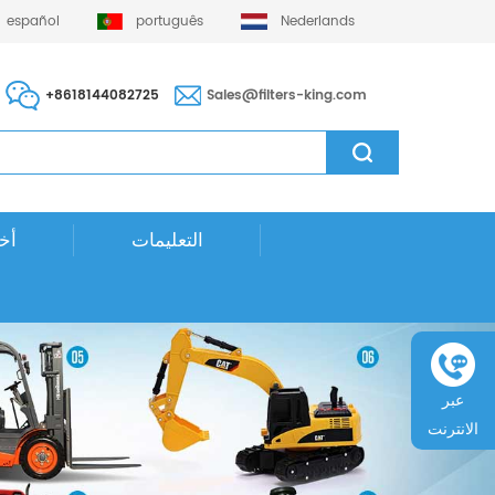
español
português
Nederlands
+8618144082725
Sales@filters-king.com
التعليمات
أخب
عبر
الانترنت