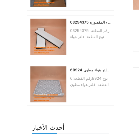
Osmosis Element
Brand:Toray
Replacement
MOQ:60pcs
03254375 مرجع بديل لفلتر هواء المقصورة
رقم القطعة: 03254375
نوع القطعة: فلتر هواء
المقصورة العلامة التجارية:
مانيتووك بديل الحد الأدنى
69J-134-
للطلب: 20 قطعة
6B924 فلتر هواء مطوي MERV 8
رقم القطعة:6B924 نوع
القطعة: فلتر هواء مطوي
تقييم ميرف: 8 العلامة
التجارية: استبدال معالج
الهواء الحد الأدنى للطلب:
20 قطعة
أحدث الأخبار