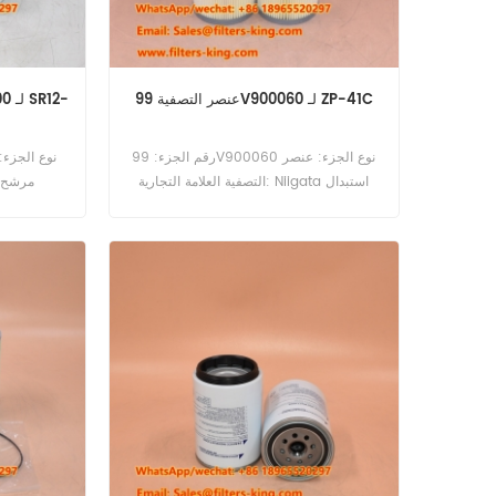
عنصر التصفية 99V900060 لـ ZP-41C
رقم الجزء: 99V900060 نوع الجزء: عنصر
التصفية العلامة التجارية: Niigata استبدال
مرشح 
Moq: 60pcs عنصر المرشح 99V900060
الهيدرول
لـ Niigata ZP-41C.