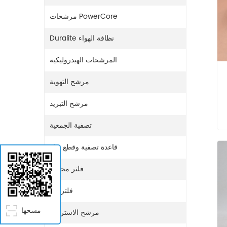
مرشحات PowerCore
Duralite نظافة الهواء
المرشحات الهيدروليكية
مرشح التهوية
مرشح التبريد
تصفية الجمعية
قاعدة تصفية وقطع غيار
فلتر مجفف
فلتر غاز
مسحها
مرشح الاستراحة