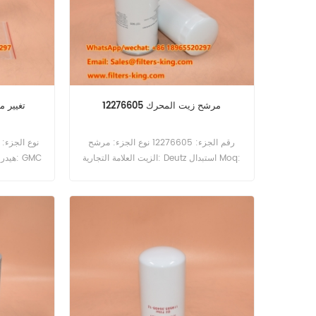
مرشح زيت المحرك 12276605
29538232E 
رقم الجزء: 12276605 نوع الجزء: مرشح
الزيت العلامة التجارية: Deutz استبدال Moq:
هيدرو
60pcs مرشح الزيت 12276605 مكافئ لـ
ا
Deutz Engine.