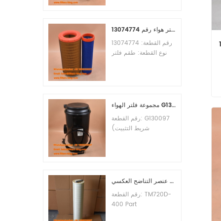
الأدنى للطلب: 60 قطعة
التوافق: معدات ليوجونغ.
طقم فلتر هواء رقم 13074774
رقم القطعة: 13074774
ت
نوع القطعة: طقم فلتر
هواء العلامة التجارية: قطع
غيار ويتشاي الحد الأدنى
للطلب: 20 قطعة
مجموعة فلتر الهواء G130097 P537876 P5357877
رقم القطعة: G130097
(شريط التثبيت
P013722، مجموعة
الغطاء P538259،
المشبك P776033) نوع
القطعة: مجموعة فلتر
الهواء العلامة التجارية:
عنصر التناضح العكسي TM720D-400
قطع غيار دونالدسون الحد
رقم القطعة: TM720D-
الأدنى للطلب: 20 قطعة
400 Part
Type:Reverse