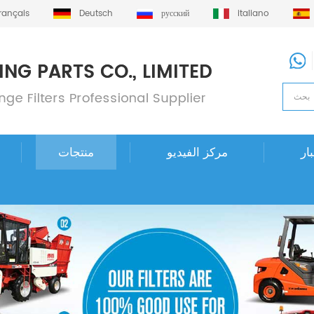
français
Deutsch
русский
italiano
ار
مركز الفيديو
منتجات