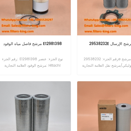
تغيير مرشح الإرسال
مرشح فاصل مياه الوقود E12981398
رقم الجزء: 29538232e نوع الجزء: مرشح
رقم الجزء: E12981398 نوع الجزء: عنصر
ليكي/مرشح نقل العلامة التجارية: GMC
مرشح الوقود العلامة التجارية: Hitachi
ستبدال Moq: 60pcs
استبدال Moq: 60pcs