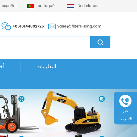
español
português
Nederlands
+8618144082725
Sales@filters-king.com
التعليمات
أخب
عبر
الانترنت