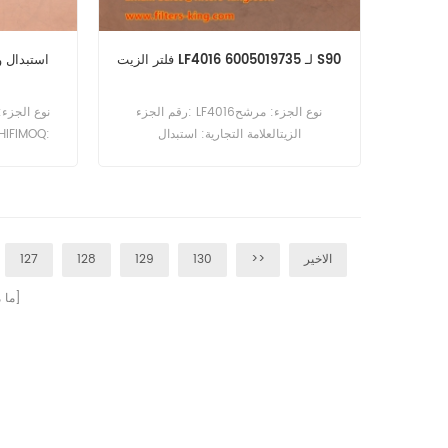
فلتر الزيت LF4016 6005019735 لـ S90
رقم الجزء: LF4016نوع الجزء: مرشح
الزيتالعلامة التجارية: استبدال
FleetGuardMOQ: 60pcsمرشح الزيت
LF4016 Cross Reference 6005019735
1504140 استخدام Renault S110 Midliner ،
S130 Midliner ، S150 Midliner ، S90.
الاخير
>>
130
129
128
127
صفحات]
[ م