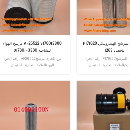
P171828 المرشح الهيدروليكي F017794
مرشح الهواء AF26522 S178013380
للحصاد 1263
S17801-3380 للشاحنة
رقم الجزء: P171828نوع الجزء: المرشح
رقم الجزء: AF26522نوع الجزء: مرشح
يكيالعلامة التجارية: استبدال
الهواءالعلامة التجارية: استبدال
دونالدسونMOQ: 60pcsP171828 مرجع
FleetGuardMOQ: 20pcsAir Filter
المرجع الهيدروليكي المتقاطع F017794
AF26522 Cross Reference S178013380
S17801-3380 استخدم Hino 500 GT 1322.