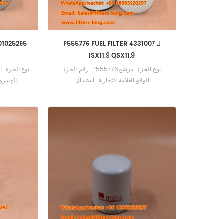
P555776 FUEL FILTER 4331007 لـ
ISX11.9 QSX11.9
رقم الجزء: P555776نوع الجزء: مرشح
الوقودالعلامة التجارية: استبدال
الهيدرول
دونالدسونMOQ: 60pcsP555776 مرشح
s
الوقود يعادل 4331007 FF5776 لشاحنات
Kenworth Peterbilt مع Cummins ISX11 9
QSX11 9 محركات.