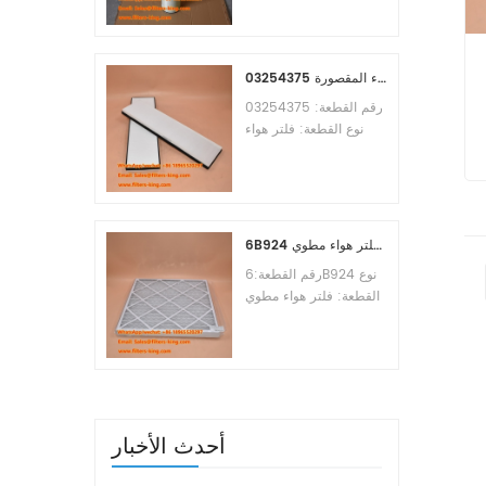
Osmosis Element
Brand:Toray
Replacement
MOQ:60pcs
03254375 مرجع بديل لفلتر هواء المقصورة
رقم القطعة: 03254375
نوع القطعة: فلتر هواء
المقصورة العلامة التجارية:
مانيتووك بديل الحد الأدنى
للطلب: 20 قطعة
6B924 فلتر هواء مطوي MERV 8
رقم القطعة:6B924 نوع
القطعة: فلتر هواء مطوي
تقييم ميرف: 8 العلامة
التجارية: استبدال معالج
الهواء الحد الأدنى للطلب:
20 قطعة
أحدث الأخبار