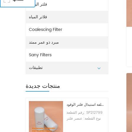
فلتر اليوريا
فلاتر المياه
Coalescing Filter
مبرد ذو عمر ممتد
Sany Filters
تطبيقات
منتجات جديدة
تكلفة استبدال فلتر الوقود SP212799
رقم القطعة: SP212799
نوع القطعة: عنصر فلتر
الوقود العلامة التجارية:
ليوجونج للاستبدال الحد