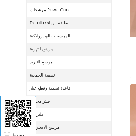
مرشحات PowerCore
Duralite نظافة الهواء
المرشحات الهيدروليكية
مرشح التهوية
مرشح التبريد
تصفية الجمعية
قاعدة تصفية وقطع غيار
فلتر مجفف
فلتر غاز
مرشح الاستراحة
مسحها