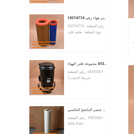
الأدنى للطلب: 60 قطعة
التوافق: معدات ليوجونغ.
طقم فلتر هواء رقم 13074774
رقم القطعة: 13074774
نوع القطعة: طقم فلتر
هواء العلامة التجارية: قطع
ح
غيار ويتشاي الحد الأدنى
للطلب: 20 قطعة
مجموعة فلتر الهواء G130097 P537876 P5357877
رقم القطعة: G130097
(شريط التثبيت
P013722، مجموعة
الغطاء P538259،
المشبك P776033) نوع
القطعة: مجموعة فلتر
الهواء العلامة التجارية:
عنصر التناضح العكسي TM720D-400
قطع غيار دونالدسون الحد
رقم القطعة: TM720D-
الأدنى للطلب: 20 قطعة
400 Part
Type:Reverse