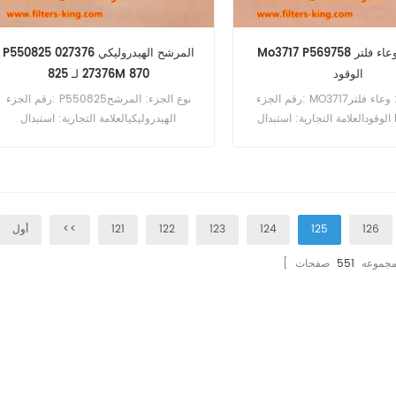
Mo3717 P569758 استبدال وعاء فلتر
P550825 المرشح الهيدروليكي 027376
الوقود
27376 لـ 825M 870
رقم الجزء: MO3717نوع الجزء: وعاء فلتر
رقم الجزء: P550825نوع الجزء: المرشح
الوقودالعلامة التجارية: استبدال HIFIMOQ:
الهيدروليكيالعلامة التجارية: استبدال
10pcs
دونالدسونMOQ: 60pcsP550825 المرشح
الهيدروليكي يعادل 27376 PT23530 لـ
Sennebogen 825M 870 معالجات المواد
مع Cummins QSB6 7 محرك.
126
125
124
123
122
121
<<
أول
ا مجموعه
551