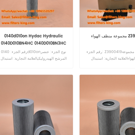
اء Z3900419
0140d010on Hydac Hydraulic
0140D010BN4HC 0140D010BN3HC
رقم الجزء: Z3900419نوع الجزء: مجموعة
رقم الجزء: 0140d010onنوع الجزء: عنصر
واءالعلامة التجارية: استبدال
المرشح الهيدروليكيالعلامة التجارية: استبدال
HydacMOQ: 60pcs0140d010on Hydac
CumminsMOQ: 20p
هيدروليكي مكافئة لـ 0140d010bn4hc
0140d010bn3hc للأنظمة الهيدروليكية
Hydac.