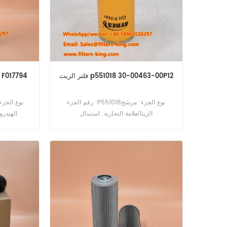
فلتر الزيت p551018 30-00463-00P12
رقم الجزء: P551018نوع الجزء: مرشح
الزيتالعلامة التجارية: استبدال
الهيدرول
دونالدسونMOQ: 60pcs
استخدام لجون ديري هارفستر 1263.