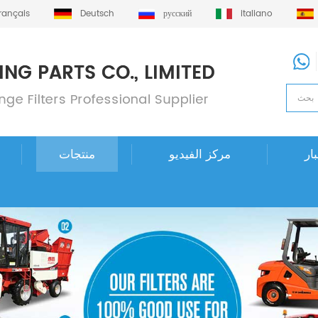
français
Deutsch
русский
italiano
ار
مركز الفيديو
منتجات