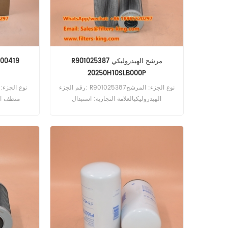
R901025387 مرشح الهيدروليكي
مجموعة منظف الهو
20250H10SLB000P
رقم الجزء: R901025387نوع الجزء: المرشح
الهيدروليكيالعلامة التجارية: استبدال
منظف اله
cs
RexrothMOQ: 60pcs