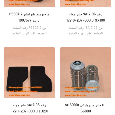
فلتر هواء SA12196 رقم
P550712 مرجع متقاطع لفلتر
17218-Z07-000 لـ GX100
الزيت 1907577
رقم القطعة: SA12196 نوع
رقم القطعة:P550712 نوع
القطعة: فلتر الهواء العلامة
القطعة: فلتر الزيت العلامة
التجارية: استبدال هاي فاي الحد
التجارية: دونالدسون بديل الحد
الأدنى للطلب: 20 قطعة
الأدنى للطلب: 60 قطعة
SA12196 فلتر الهواء المرجعي
المتقاطع 17218-Z07-000
للاستخدام مع هوندا EU20I EU22I
GX100.
SH60901 فلتر هيدروليكي H-
فلتر هواء SA12195 رقم
56800
17211-Z07-000 لـ EU20I