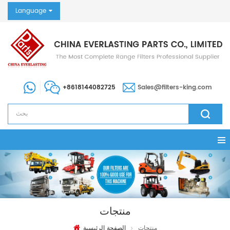
Language
+8618144082725
Sales@filters-king.com
منتجات
منتجات
الصفحة الرئيسية