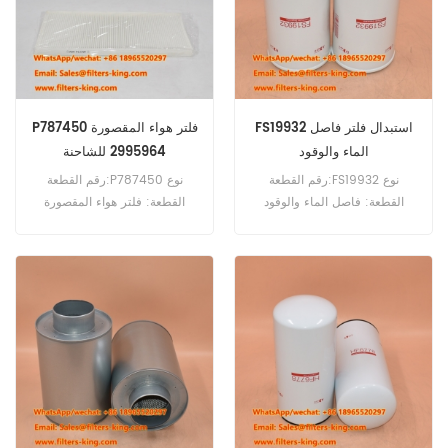
GR200 GR620 ROCF6 ROCL6
ROCL7 ROCL8 V1200 XAH175
XAHS106 XAHS146 XAHS306.
FS19932 استبدال فلتر فاصل
P787450 فلتر هواء المقصورة
الماء والوقود
2995964 للشاحنة
رقم القطعة:FS19932 نوع
رقم القطعة:P787450 نوع
القطعة: فاصل الماء والوقود
القطعة: فلتر هواء المقصورة
العلامة التجارية: فليت جارد بديل
العلامة التجارية: دونالدسون بديل
الحد الأدنى للطلب: 60 قطعة
الحد الأدنى للطلب: 20 قطعة
P787450 فلتر هواء المقصورة
يعادل 2995964 1533885
AF26146 لشاحنات Iveco.