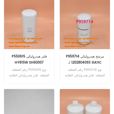
للطلب: 20 قطعة
P959714 مرشح هيدروليكي
P550615 فلتر هيدروليكي
1202804093 لـ GA11C
HY815W SH60007
رقم القطعة:P959714 نوع
رقم القطعة:P550615 نوع
القطعة: فلتر هيدروليكي العلامة
القطعة: فلتر هيدروليكي العلامة
التجارية: دونالدسون بديل الحد
التجارية: دونالدسون بديل الحد
الأدنى للطلب: 60 قطعة
الأدنى للطلب: 60 قطعة
P959714 فلتر هيدروليكي مرجع
متقاطع 1202804093 HF35315
للاستخدام مع Atlas Copco
GA11C GA30 GA37 GA5 GA7