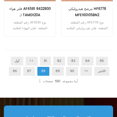
مرشح هيدروليكي HF6778
فلتر هواء AF4581 8422800
MFE160105BN2
لـ TAMD120A
رقم القطعة:HF6778 نوع
رقم القطعة:AF4581 نوع
القطعة: فلتر هيدروليكي العلامة
القطعة: فلتر الهواء العلامة
التجارية: فليت جارد بديل الحد
التجارية: فليت جارد بديل الحد
الأدنى للطلب: 60 قطعة
الأدنى للطلب: 20 قطعة AF4581
فلتر الهواء المرجعي المتقاطع
8422800 X770132 للاستخدام
مع فولفو AQD70B AQD70C
85
84
83
82
81
<<
أول
AQD70D MD100A MD100B
MD120A MD70C TAMD120A
الاخير
>>
90
89
88
87
86
TAMD120B TAMD121C
TAMD121D TAMD122A
صفحات]
[ ما مجموعه
551
TAMD122C.