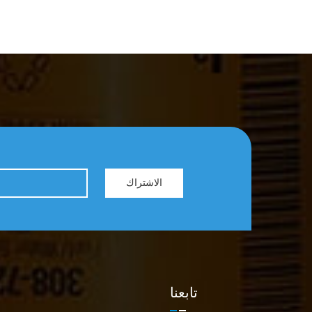
الخدمة اتصل بنا لمزيد من المعلومات أو لتقديم
الطلب، يرجى الاتصال بنا: واتساب/وي شات:
+86 18965520297 واتساب/وي شات:
+86 18144082725 بريد إلكتروني:
Sales@filters-king.com
الاشتراك
تابعنا