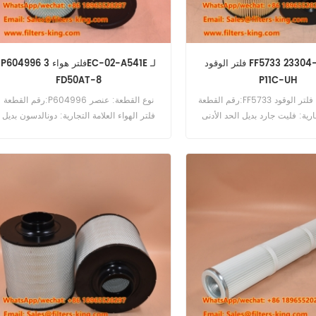
فلتر الوقود FF5733 23304-EV351 لـ
P604996 فلتر هواء 3EC-02-A541E لـ
FD50AT-8
P11C-UH
رقم القطعة:FF5733 نوع القطعة: فلتر الوقود
رقم القطعة:P604996 نوع القطعة: عنصر
ارية: فليت جارد بديل الحد الأدنى
فلتر الهواء العلامة التجارية: دونالدسون بديل
للطلب: 60 قطعة FF5733 فلتر الوقود
الحد الأدنى للطلب: 20 قطعة P604996 
المرجعي 23304-EV351 للاستخدام مع Hino
الهواء المرجعي المتقاطع 3EC-02-A541E
700 700FS1E P11C-U
للاستخدام مع Komatsu FD50AT-8.