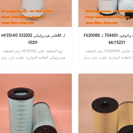
FS20088 فاصل الماء والوقود 704601 لـ
HF35140 فلتر هيدروليكي 332202A1 لـ
1021F
MLT523T
رقم القطعة:FS20088 نوع القطعة: فاصل
رقم القطعة:HF35140 نوع القطعة: فلتر
 العلامة التجارية: فليت جارد بديل
هيدروليكي العلامة التجارية: فليت جارد بديل
الحد الأدنى للطلب: 60 قطعة FS20088
الحد الأدنى للطلب: 60 قطعة HF35140
فاصل الماء والوقود مرجع متقاطع 704601
مرشح هيدروليكي مرجع متقاطع 332202A1
للاستخدام مع Manitou MLT523T MT523
للاستخدام في الحالة 1021F 1021G 1121F
1121G 1221E 325 521D 521F 621D 621E
MT533BE-2 MT620
621F 721C 721D 721E.