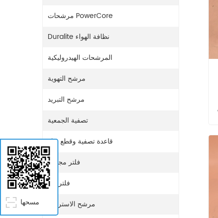
مرشحات PowerCore
Duralite نظافة الهواء
المرشحات الهيدروليكية
مرشح التهوية
مرشح التبريد
تصفية الجمعية
قاعدة تصفية وقطع غيار
فلتر مجفف
فلتر غاز
مسحها
مرشح الاستراحة