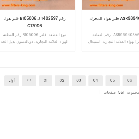
رك ASR989403AG016
فلتر هواء B105006 رقم 1403597 لـ
C170D6
رقم القطعة: ASR989403AG016 نوع
رقم القطعة:B105006 نوع القطعة: فلتر
 الهواء العلامة التجارية: استبدال
الهواء العلامة التجارية: دونالدسون بديل الحد
حد الأدنى للطلب: 20 قطعة
الأدنى للطلب: 20 قطعة B105006 فلتر
الهواء المرجعي المتقاطع 1403597 للاستخ
مع Cummins C170D6 C185D6 C200D6
C225D6.
86
85
84
83
82
81
<<
أول
ا مجموعه
551