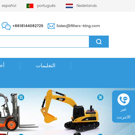
español
português
Nederlands
+8618144082725
Sales@filters-king.com
التعليمات
أخب
عبر
الانترنت