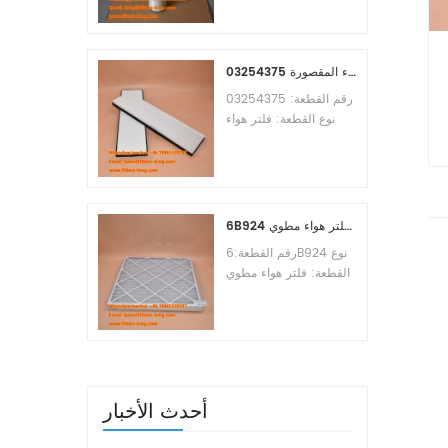
Osmosis Element
Brand:Toray
Replacement
MOQ:60pcs
03254375 مرجع بديل لفلتر هواء المقصورة
رقم القطعة: 03254375
نوع القطعة: فلتر هواء
المقصورة العلامة التجارية:
مانيتووك بديل الحد الأدنى
دام
للطلب: 20 قطعة
6B924 فلتر هواء مطوي MERV 8
رقم القطعة:6B924 نوع
القطعة: فلتر هواء مطوي
تقييم ميرف: 8 العلامة
التجارية: استبدال معالج
الهواء الحد الأدنى للطلب:
20 قطعة
أحدث الأخبار