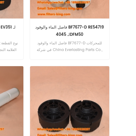
فاصل الماء والوقود BF7677-D RE54719
لـ 4045DFM50
فاصل الماء والوقود BF7677-D للمحركات
في شركة China Everlasting Parts Co.,
العلامة التج
Limited، نفخر بتقديم فلاتر وقطع غيار
محركات عالية الجودة لضمان الأداء الأمثل
لآلاتكم. ولا يُستثنى من ذلك جهاز فصل الوقود
H.
والماء Baldwin BF7677-D. صُمم هذا الجهاز
خصيصًا لمحركات John Deere، وهو عنصر
أساسي في الحفاظ على كفاءة وعمر معداتكم.
سمات ترشيح عالي الجودة: يقوم فاصل الماء
والوقود BF7677-D بإزالة الماء والمواد الملوثة
من الوقود بشكل فعال، مما يمنع تلف المحرك
ويضمن التشغيل السلس. توافق المحرك: تم
تصميم هذا الفاصل خصيصًا لمحركات John
Deere مثل 4045 DFM 50، و4045 DFM