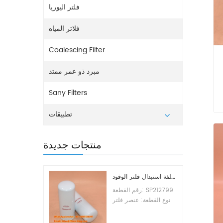
فلتر اليوريا
فلاتر المياه
Coalescing Filter
مبرد ذو عمر ممتد
Sany Filters
تطبيقات
منتجات جديدة
تكلفة استبدال فلتر الوقود SP212799
رقم القطعة: SP212799
نوع القطعة: عنصر فلتر
الوقود العلامة التجارية:
ليوجونج للاستبدال الحد