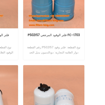
P502157 فلتر الوقود المرجعي FC-1703
رقم القطعة:P502157 نوع القطعة: فلتر وقود
دوار العلامة التجارية: دونالدسون بديل الحد
الوقود العلا
الأدنى للطلب: 60 قطعة
0 V28M
A28M.