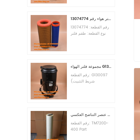
الأدنى للطلب: 60 قطعة
التوافق: معدات ليوجونغ.
طقم فلتر هواء رقم 13074774
رقم القطعة: 13074774
نوع القطعة: طقم فلتر
هواء العلامة التجارية: قطع
غيار ويتشاي الحد الأدنى
للطلب: 20 قطعة
فلتر
مجموعة فلتر الهواء G130097 P537876 P5357877
رقم القطعة: G130097
(شريط التثبيت
P013722، مجموعة
الغطاء P538259،
المشبك P776033) نوع
القطعة: مجموعة فلتر
الهواء العلامة التجارية:
عنصر التناضح العكسي TM720D-400
قطع غيار دونالدسون الحد
رقم القطعة: TM720D-
الأدنى للطلب: 20 قطعة
400 Part
Type:Reverse