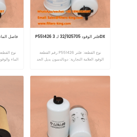
P551426 فلتر الوقود 32/925705 لـ 3DX
رقم القطعة:P551426 نوع القطعة: فلتر
الوقود العلامة التجارية: دونالدسون بديل الحد
الماء والوقود
الأدنى للطلب: 60 قطعة P551426 فلتر
الوقود المرجعي المتقاطع 32/925705
للاستخدام مع JCB 2CX 3DX 406P 406T4
.
408ZX 409B 444N2 444NA 444NG
444T1 444T2 524-50 526-55 526-56
526S 527-55 528-70 531-70 533-105.