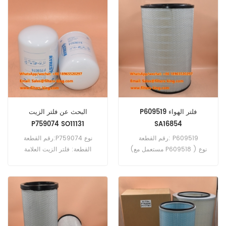
للطلب: 60 قطعة
P609519 فلتر الهواء
البحث عن فلتر الزيت
P759074 SO11131
SA16854
رقم القطعة: P609519
رقم القطعة:P759074 نوع
(مستعمل مع P609518 ) نوع
القطعة: فلتر الزيت العلامة
القطعة: عنصر فلتر الهواء العلامة
التجارية: دونالدسون بديل الحد
التجارية: دونالدسون بديل الحد
الأدنى للطلب: 60 قطعة
الأدنى للطلب: 20 قطعة