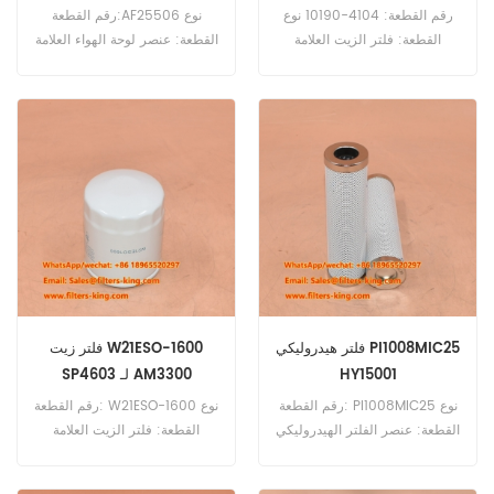
رقم القطعة: 4104-10190 نوع
رقم القطعة:AF25506 نوع
القطعة: فلتر الزيت العلامة
القطعة: عنصر لوحة الهواء العلامة
التجارية: ميتسوبيشي بديل الحد
التجارية: فليت جارد بديل الحد
الأدنى للطلب: 60 قطعة 4104-
الأدنى للطلب: 20 قطعة
10190 فلتر الزيت مرجع متقاطع
LF17525 SO6169 للاستخدام مع
ميتسوبيشي S12U-MPTK S6U.
فلتر هيدروليكي PI1008MIC25
فلتر زيت W21ESO-1600
HY15001
SP4603 لـ AM3300
رقم القطعة: PI1008MIC25 نوع
رقم القطعة: W21ESO-1600 نوع
القطعة: عنصر الفلتر الهيدروليكي
القطعة: فلتر الزيت العلامة
العلامة التجارية:Mahle
التجارية: كوبوتا بديل الحد الأدنى
Replacement الحد الأدنى
للطلب: 60 قطعة