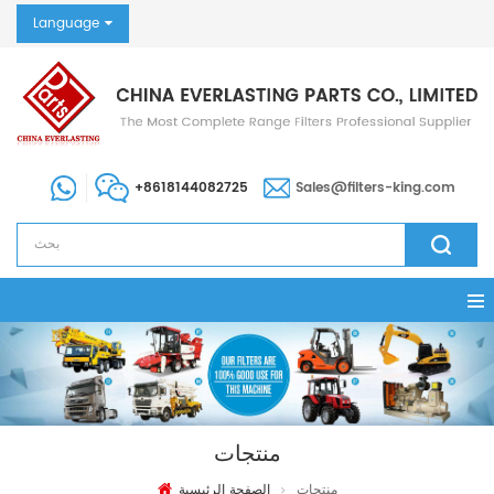
Language
+8618144082725
Sales@filters-king.com
منتجات
منتجات
الصفحة الرئيسية