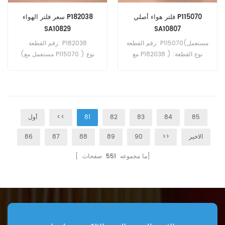
فلتر هواء أصلي P115070
سعر فلتر الهواء P182038
SA10829
SA10807
رقم القطعة: P115070(مستعمل
رقم القطعة: P182038
مع P182038 ) نوع القطعة:
(مستعمل مع P115070 ) نوع
عنصر فلتر الهواء العلامة التجارية:
القطعة: عنصر فلتر الهواء العلامة
دونالدسون بديل الحد الأدنى
التجارية: دونالدسون بديل الحد
للطلب: 20 قطعة
الأدنى للطلب: 20 قطعة
85
84
83
82
81
<<
أول
الاخير
>>
90
89
88
87
86
صفحات]
[ ما مجموعه
551