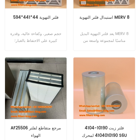
استبدال فلتر التهوية MERV 8
594*441*44 فلتر التهوية
يعد فلتر التهوية البديل MERV 8
حجم صغير، وكفاءة عالية، وقدرة
مناسبًا لمجموعة واسعة من
كبيرة على الاحتفاظ بالغبار؛
الصناعات، بما في ذلك:
يستخدم بشكل أساسي في
الإلكترونيات الصيدلانية الأجهزة
الترشيح في أنظمة التهوية.
الميكانيكية علم المعادن البترول
كيميائي الصناعة الخفيفة صناعة
الأغذية
4104-10190 فلتر زيت
AF25506 مرجع متقاطع لفلتر
4104010190 لمحرك S6U
الهواء