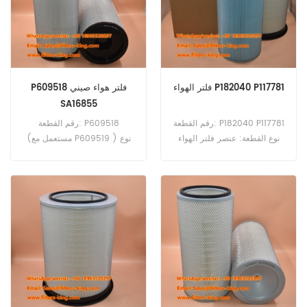
فلتر الهواء P182040 P117781
P609518 فلتر هواء صيني
SA16855
رقم القطعة: P182040 P117781
رقم القطعة: P609518
نوع القطعة: عنصر فلتر الهواء
(مستعمل مع P609519 ) نوع
العلامة التجارية: دونالدسون بديل
القطعة: عنصر فلتر الهواء العلامة
الحد الأدنى للطلب: 20 قطعة
التجارية: دونالدسون بديل الحد
الأدنى للطلب: 20 قطعة