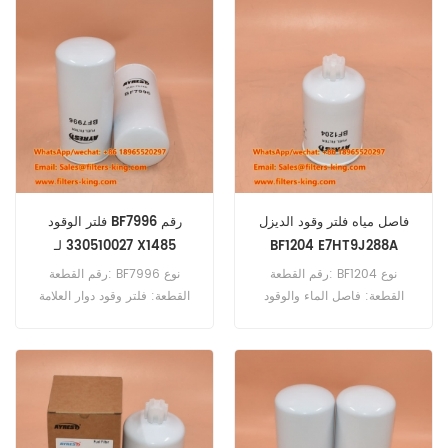
الأدنى للطلب: 60 قطعة
فاصل مياه فلتر وقود الديزل
فلتر الوقود BF7996 رقم
BF1204 E7HT9J288A
330510027 لـ X1485
X1700K
رقم القطعة: BF1204 نوع
رقم القطعة: BF7996 نوع
القطعة: فاصل الماء والوقود
القطعة: فلتر وقود دوار العلامة
العلامة التجارية: بالدوين استبدال
التجارية: بالدوين استبدال الحد
الحد الأدنى للطلب: 60 قطعة
الأدنى للطلب: 60 قطعة فلتر
فاصل الماء والوقود BF1204
الوقود BF7996 مرجع متقاطع
يعادل E7HT9J288A لمحركات
330510027 للاستخدام مع
الديزل فورد.
Sdmo X1485 X1700K.