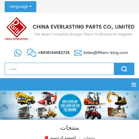
Language
+8618144082725
Sales@filters-king.com
منتجات
منتجات
الصفحة الرئيسية