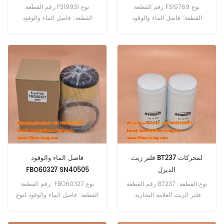
رقم القطعة:FS19769 نوع
رقم القطعة:FS19931 نوع
القطعة: فاصل الماء والوقود
القطعة: فاصل الماء والوقود
العلامة التجارية: فليت جارد بديل
العلامة التجارية: فليت جارد بديل
الحد الأدنى للطلب: 60 قطعة
الحد الأدنى للطلب: 60 قطعة
FS19769 مرجع متقاطع لفاصل
FS19931 مرجع متقاطع لفاصل
الماء والوقود 1433649
الماء والوقود 87802929
للاستخدام في DAF 220 CF FA،
للاستخدام مع New Holland
CX720 CX740 CX760
230 CF FA، 250 CF FA، 260
CX780 CX820 CX840
CF FA، 280 CF FA، 280 CF
CX860 CX880 FX28 FX30
FAN، 280 CF FAR، 290 CF
FX38 FX40 FX48 FX50 FX58
FA، 290 CF FAN، 290 CF
FX60 G170 G190 G210.
FAR، 290 CF FAS، 300 CF FA.
فلتر زيت BT237 لمحركات
فاصل الماء والوقود
الديزل
FBO60327 SN40505
رقم القطعة:BT237 نوع القطعة:
رقم القطعة: FBO60327 نوع
فلتر الزيت العلامة التجارية:
القطعة: فاصل الماء والوقود لنوع
بالدوين استبدال الحد الأدنى
السائل: ديزل، كيروسين، غاز
للطلب: 60 قطعة
العلامة التجارية: راكور بديل الحد