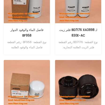
فلتر زيت BD7176 XA3898 لـ
فاصل الماء والوقود الدوار
BF958
830E-AC
رقم القطعة:BD7176 نوع القطعة:
رقم القطعة: BF958 نوع القطعة:
فلتر الزيت العلامة التجارية:
فاصل الماء والوقود العلامة
بالدوين استبدال الحد الأدنى
التجارية: بالدوين استبدال الحد
للطلب: 60 قطعة BD7176 فلتر
الأدنى للطلب: 60 قطعة BF958
الزيت المرجعي XA3898
فاصل الماء والوقود مرجع متقاطع
للاستخدام مع Komatsu 830E-
AO8 P551752 FS19941
AC 960E HD1500 HD1500-5
للاستخدام في مضخات الوقود
PC4000 PC8000-5
وخزانات تخزين الوقود.
WA1200-3 WA1200-3 EO
WA1200-6.