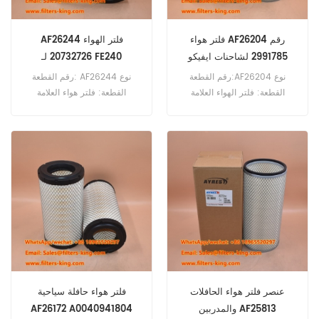
فلتر هواء AF26204 رقم
AF26244 فلتر الهواء
2991785 لشاحنات ايفيكو
20732726 لـ FE240
رقم القطعة:AF26204 نوع
رقم القطعة: AF26244 نوع
القطعة: فلتر الهواء العلامة
القطعة: فلتر هواء العلامة
التجارية: فليت جارد بديل الحد
التجارية: فليت جارد بديل الحد
الأدنى للطلب: 20 قطعة
الأدنى للطلب: 20 قطعة
AF26204 فلتر الهواء المكافئ لـ
AF26244 فلتر هواء مرجعي
2991785 لشاحنات Iveco.
20732726 يُستخدم لسيارات
فولفو FE240 FE250 FE260
FE280 FE300 FE320 FE340
FL240 FL260 FL280 FL280-16
FL290
عنصر فلتر هواء الحافلات
فلتر هواء حافلة سياحية
والمدربين AF25813
AF26172 A0040941804