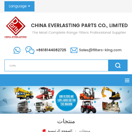
Language
+8618144082725
Sales@filters-king.com
منتجات
منتجات
الصفحة الرئيسية