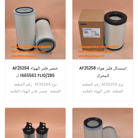
AF25302 فلتر الهواء المرجعي
AF25483 فلتر الهواء المرجعي
المتقاطع 82003726 للاستخدام
المتقاطع 17744-23600-71
مع New Holland 5640 6640
للاستخدام في تويوتا 02-6 FD
25،02-6 FD 33،02-6 FD
7740 7840 8160 8260 M100
35،02-6 FD 40،02-6 FD
M115 TM115 TS100 TS110
45،02-7 FDF 15،02-7 FDF
TS115 TS80 TS90.
18،02-7 FDF 25،02-7 FDF
30،02-7 FDF 35.
AF25258 استبدال فلتر هواء
AF25294 عنصر فلتر الهواء
المحرك
1665563 لـ FL10/285
رقم القطعة:AF25258 نوع
رقم القطعة: AF25294 نوع
القطعة: فلتر الهواء العلامة
القطعة: عنصر فلتر الهواء العلامة
التجارية: فليت جارد بديل الحد
التجارية: فليت جارد بديل الحد
الأدنى للطلب: 20 قطعة
الأدنى للطلب: 20 قطعة
AF25258 فلتر هواء مكافئ لـ
AF25294 عنصر فلتر الهواء،
P536733 RS3707
مرجع متقاطع 1665563،
1001069804 15998574
يُستخدم لسيارات فولفو
لشاحنات شيفروليه وجي إم سي
FL10/285 FL10/310 FL10/320