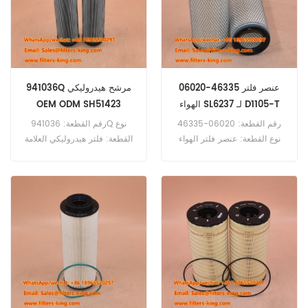
الخفيفة والشاحنات الصغيرة.
FL10/350
06020-46335 عنصر فلتر
941036Q مرشح هيدروليكي
الهواء SL6237 لـ D1105-T
OEM ODM SH51423
رقم القطعة: 06020-46335
رقم القطعة: 941036Q نوع
نوع القطعة: عنصر فلتر الهواء
القطعة: فلتر هيدروليكي العلامة
العلامة التجارية: كوبوتا بديل الحد
التجارية: باركر ريسبلاتيون الحد
الأدنى للطلب: 20 قطعة
الأدنى للطلب: 60 قطعة
06020-46335 عنصر فلتر
الهواء مرجع متقاطع SL6237
P606953 للاستخدام في محرك
كوبوتا D1105 D1105-T D1703-
M V2203-M.