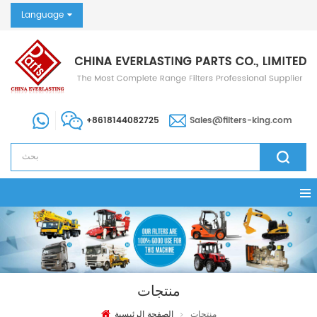
Language
+8618144082725
Sales@filters-king.com
منتجات
منتجات
الصفحة الرئيسية