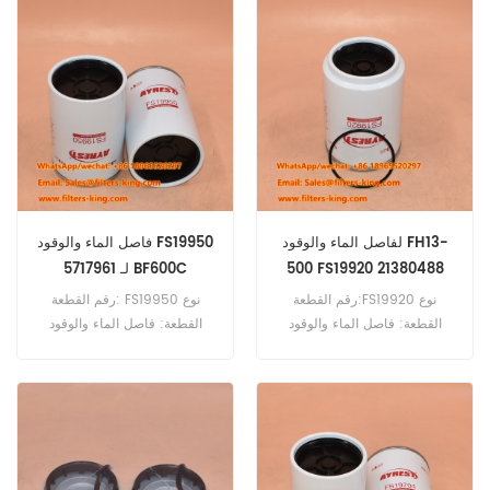
هيدروليكي مرجع متقاطع
زيت مرجع متقاطع 3I-1337
9120129 للاستخدام مع Sandvik
للاستخدام مع Caterpillar
211BLC 212B 215 3114 3204
CM 4800 IC،Hydrocone H
508 916 918F 926 943 953
6800،UH 440 I.
CB434 EL180 IT18 IT28.
لفاصل الماء والوقود FH13-
فاصل الماء والوقود FS19950
500 FS19920 21380488
5717961 لـ BF600C
رقم القطعة:FS19920 نوع
رقم القطعة: FS19950 نوع
القطعة: فاصل الماء والوقود
القطعة: فاصل الماء والوقود
العلامة التجارية: فليت جارد بديل
العلامة التجارية: فليت جارد بديل
الحد الأدنى للطلب: 60 قطعة
الحد الأدنى للطلب: 60 قطعة
FS19920 مرجع متقاطع لفاصل
فاصل الماء والوقود FS19950
الماء والوقود للاستخدام مع فولفو
مرجع متقاطع للاستخدام مع
Bomag BF600C BF600P
FH12420 FH12480 FH12520
BW216DH-4 BW216PDH-4
FH13-400 FH13-440 FH13-