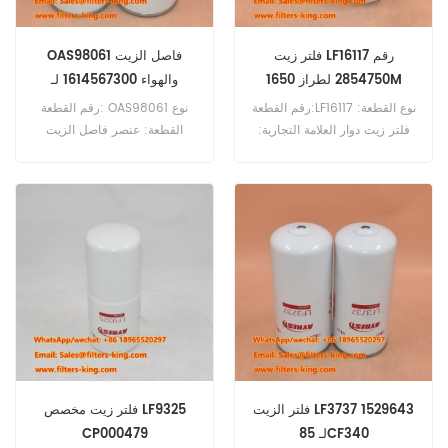
فلتر زيت LF16117 رقم
OAS98061 فاصل الزيت
2854750 لطراز 1650M
والهواء 1614567300 لـ
GA300
رقم القطعة:LF16117 نوع القطعة:
رقم القطعة: OAS98061 نوع
فلتر زيت دوار العلامة التجارية:
القطعة: عنصر فاصل الزيت
فليت جارد بديل الحد الأدنى
والهواء العلامة التجارية: بالدوين
للطلب: 60 قطعة LF16117 فلتر
استبدال الحد الأدنى للطلب: 20
الزيت مرجع متقاطع B7327
قطعة OAS98061 فاصل الزيت
2854750 استخدام للحالة
والهواء مرجع متقاطع
1650M 5130 5140 521F
1614567300 للاستخدام مع
Atlas Copco GA300 GA345
580SV 6150 621F 721F 821F
GA375.
921F CVX165.
فلتر الزيت LF3737 1529643
فلتر زيت مخصص LF9325
لـ 85CF340
CP000479