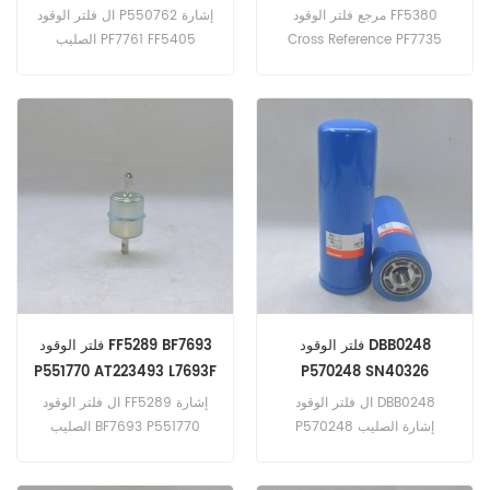
A5410920805
A9060920205
مرجع فلتر الوقود FF5380
ال فلتر الوقود P550762 إشارة
Cross Reference PF7735
الصليب PF7761 FF5405
PU9991X A5410920805
P550632 PU1046X
A9060920205 تطبيق ل
تطبيق ل John Deere 350D
هيتاشي AH250D ؛ AH300D
MkII (Mercedes OM501LA E3
(مرسيدس OM906LA إنج).
eng). هيتاشي ZW310
مرسيدس 1015 (OM904LA
(مرسيدس / كرايسلر
eng). 1017 (OM904LA eng).
OM406LA eng). كايبل SL28 ؛
SL28B (DC-OM501LA 290kW
1017AK (OM904LA eng).
أطلس كوبكو XAHS236 MDN ؛
394hp eng). ميتسوبيشي HD
XAMS286 MD (مرسيدس
اليورو FS ؛ FP ؛ FV360
(OM457265kW 360hp E2
OM904LA eng).
eng).
فلتر الوقود DBB0248
فلتر الوقود FF5289 BF7693
P551770 AT223493 L7693F
P570248 SN40326
SK48541
ال فلتر الوقود DBB0248
ال فلتر الوقود FF5289 إشارة
P570248 إشارة الصليب
الصليب BF7693 P551770
SN40326 SK48541 يمكن
AT223493 L7693F تطبيق ل
تركيب جهاز امتصاص الماء مع
جون ديري 250 د ؛ 300D