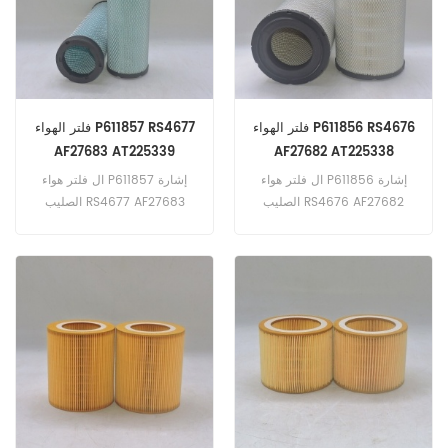
DL220 (DL06 E3 eng).
(هندسة غير محددة). 4200
DL250 ؛ DL250TC (DL06 E3
(D39L eng). 4200 (Perkins
D39L 47kW 64hp eng).
eng).
فلتر الهواء P611856 RS4676
فلتر الهواء P611857 RS4677
AF27683 AT225339
AF27682 AT225338
LAF6115
LAF6114
ال فلتر هواء P611856 إشارة
ال فلتر هواء P611857 إشارة
الصليب RS4676 AF27682
الصليب RS4677 AF27683
AT225338 LAF6114 تطبيق ل
AT225339 LAF6115 تطبيق ل
جون ديري 360DC ؛ 360DG
جون ديري 360DC ؛ 360DG
(6068T المهندس). 460DC ؛
(6068T المهندس). 460DC ؛
460DG (6068H ، 6068T
460DG (6068H ، 6068T
eng). 540 جرام (6068
eng). 540 جرام (6068
هندسة). 540G (هندسة غير
هندسة).
محددة).