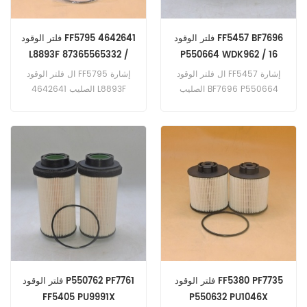
فلتر الوقود FF5457 BF7696
فلتر الوقود FF5795 4642641
L8893F 87365565332 /
P550664 WDK962 / 16
G2071
5801364481
ال فلتر الوقود FF5457 إشارة
ال فلتر الوقود FF5795 إشارة
الصليب BF7696 P550664
الصليب 4642641 L8893F
WDK962 / 16 5801364481
87365565332 / G2071 تطبيق
تطبيق ل Iveco 180 E24
ل كاتربيلر P17500 ؛ P20000 ؛
(Cursor E0618D eng). 180
P22000 ؛ P26500 ؛ P30000
E24 (المؤشر F2BE0681D
؛ P33000 ؛ P36000
eng). 180 E27 (Cursor
(ميتسوبيشي 6M60TL
E0618C؛ E0618F eng) هولندا
المهندس). هيتاشي SCX550-3
الجديدة CR960 (7.8L Turbo
(ايسوزو 4HK1 انج).
SCX700C-3 (Isuzu 4HK1
eng). CSX7060 (Cursor 9
8.7L eng). CSX7080
eng) ميتسوبيشي 6M60
(Cursor 9 8.7L eng).
(هندسة غير محددة). FK200
(6M60 هندسة). FK200
(6M60 هندسة).
فلتر الوقود FF5380 PF7735
فلتر الوقود P550762 PF7761
FF5405 PU9991X
P550632 PU1046X