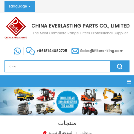
Language
+8618144082725
Sales@filters-king.com
منتجات
منتجات
الصفحة الرئيسية