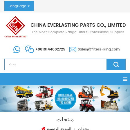
Language
+8618144082725
Sales@filters-king.com
منتجات
منتجات
الصفحة الرئيسية