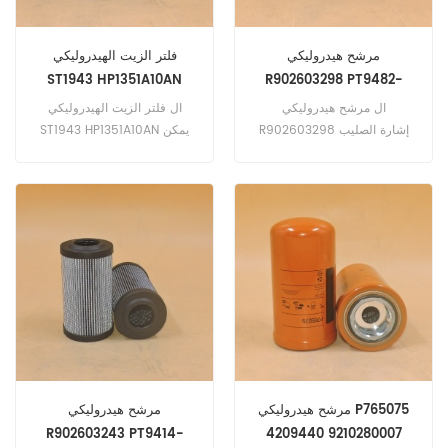
مرشح هيدروليكي
فلتر الزيت الهيدروليكي
ST1943 HP1351A10AN
R902603298 PT9482-
MPG 5618166 HY90180
ال مرشح هيدروليكي
ال فلتر الزيت الهيدروليكي
R902603298 إشارة الصليب
ST1943 HP1351A10AN يمكن
PT9482-MPG 5618166
لعنصر المرشح عالي الأداء
HY90180.
تحسين الكفاءة والحفاظ على
السائل نظيفًا وضمان التشغيل
السلس
مرشح هيدروليكي P765075
مرشح هيدروليكي
R902603243 PT9414-
4209440 9210280007