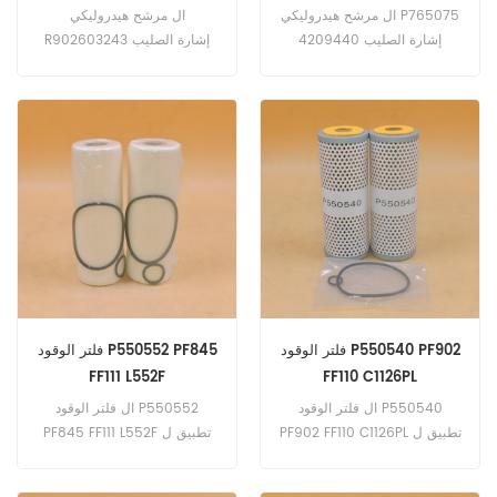
MPG P765281 HF35198
SPH12554 57227
ال مرشح هيدروليكي P765075
ال مرشح هيدروليكي
10220705
إشارة الصليب 4209440
R902603243 إشارة الصليب
PT9414-MPG P765281
9210280007 SPH12554
57227 تطبيق ل حالة IHC
HF35198 10220705 تطبيق ل
TX130-30 ؛ TX130-33
جون ديري 1010 د (4045 هـ).
(445TA E3 هندسة). TX130-
1010E (PowerTech 4045
30 ؛ TX130-33 (Iveco
Plus eng). Timberjack 1110D
F4GE0404B ؛ F4GE0454C
(6068 eng).
Turbo eng). هولندا الجديدة
LM1060 (Iveco
F4GE9484JTC 89kW eng).
LM5040 ؛ LM5060 ؛ LM5080
(4.5 لتر توربو إنج).
فلتر الوقود P550540 PF902
فلتر الوقود P550552 PF845
FF111 L552F
FF110 C1126PL
ال فلتر الوقود P550540
ال فلتر الوقود P550552
PF902 FF110 C1126PL تطبيق ل
PF845 FF111 L552F تطبيق ل
أطلس كوبكو PR600D (GM
أطلس كوبكو PR600D (GM
eng). PT (GMC 71 eng).
eng). PT (GMC 71 eng).