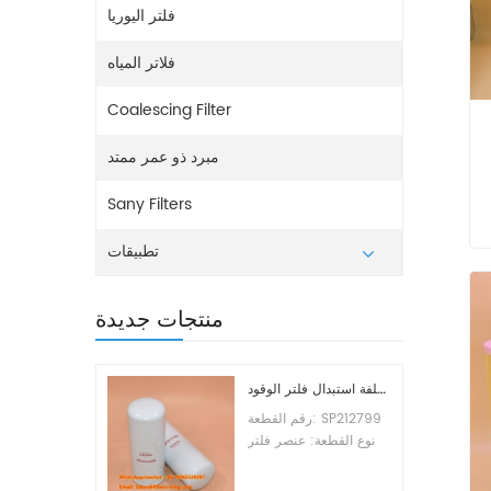
فلتر اليوريا
فلاتر المياه
Coalescing Filter
مبرد ذو عمر ممتد
Sany Filters
تطبيقات
منتجات جديدة
تكلفة استبدال فلتر الوقود SP212799
رقم القطعة: SP212799
نوع القطعة: عنصر فلتر
الوقود العلامة التجارية:
ليوجونج للاستبدال الحد