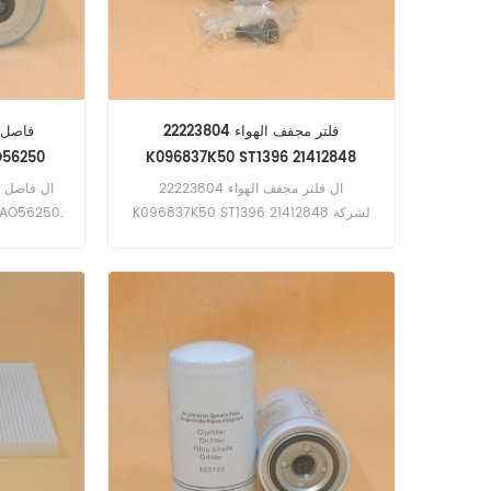
فلتر مجفف الهواء 22223804
O56250
K096837K50 ST1396 21412848
ال فلتر مجفف الهواء 22223804
K096837K50 ST1396 21412848 لشركة
الصليب 6250
فولفو