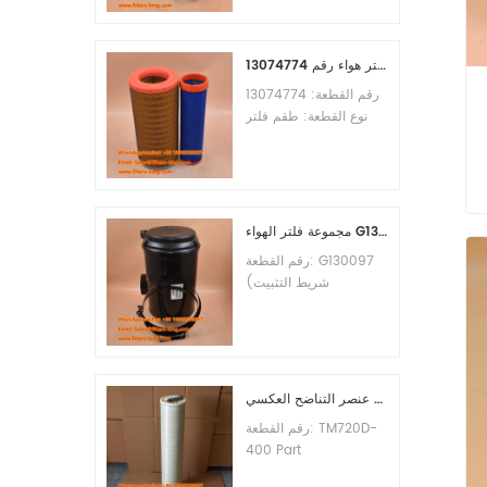
الأدنى للطلب: 60 قطعة
التوافق: معدات ليوجونغ.
طقم فلتر هواء رقم 13074774
رقم القطعة: 13074774
نوع القطعة: طقم فلتر
هواء العلامة التجارية: قطع
غيار ويتشاي الحد الأدنى
للطلب: 20 قطعة
مجموعة فلتر الهواء G130097 P537876 P5357877
رقم القطعة: G130097
(شريط التثبيت
P013722، مجموعة
الغطاء P538259،
المشبك P776033) نوع
القطعة: مجموعة فلتر
الهواء العلامة التجارية:
عنصر التناضح العكسي TM720D-400
قطع غيار دونالدسون الحد
رقم القطعة: TM720D-
الأدنى للطلب: 20 قطعة
400 Part
Type:Reverse