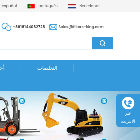
español
português
Nederlands
+8618144082725
Sales@filters-king.com
التعليمات
أخب
عبر
الانترنت