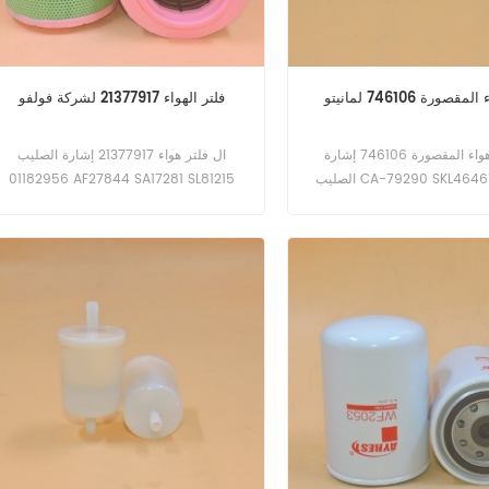
صورة 746106 لمانيتو
فلتر الهواء 21377917 لشركة فولفو
ال فلتر هواء المقصورة 746106 إشارة
ال فلتر هواء 21377917 إشارة الصليب
الصليب CA-79290 SKL46461 تطبيق ل
01182956 AF27844 SA17281 SL81215
مانيتو MT835 MT1840 MT1440 MT1436
تطبيق ل Kassbohrer Pisten Bully 200
MT1335 MT1135 MT10
(مرسيدس OM906LA 205kW 280hp
eng). Pisten Bully 300 (مرسيدس
OM926LA 240kW 327hp eng).