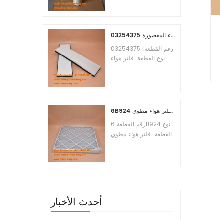
Osmosis Element
Brand:Toray
Replacement
MOQ:60pcs
03254375 مرجع بديل لفلتر هواء المقصورة
رقم القطعة: 03254375
نوع القطعة: فلتر هواء
المقصورة العلامة التجارية:
مانيتووك بديل الحد الأدنى
للطلب: 20 قطعة
6B924 فلتر هواء مطوي MERV 8
رقم القطعة:6B924 نوع
القطعة: فلتر هواء مطوي
تقييم ميرف: 8 العلامة
التجارية: استبدال معالج
الهواء الحد الأدنى للطلب:
20 قطعة
أحدث الأخبار