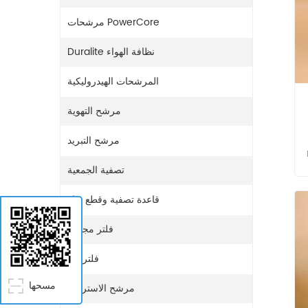
مرشحات PowerCore
Duralite نظافة الهواء
المرشحات الهيدروليكية
مرشح التهوية
مرشح التبريد
تصفية الجمعية
قاعدة تصفية وقطع غيار
فلتر مجفف
D ؛ D65PL-
فلتر غاز
مسحها
مرشح الاستراحة