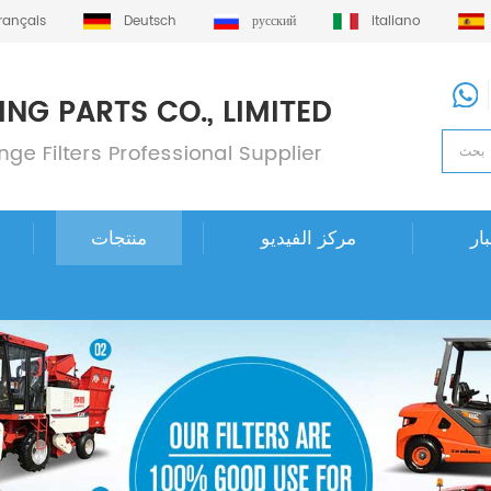
français
Deutsch
русский
italiano
ار
مركز الفيديو
منتجات