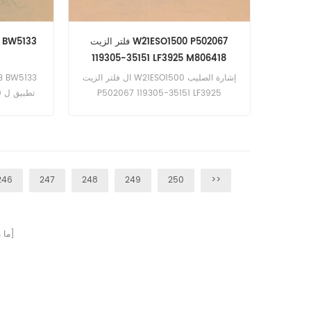
فلتر الزيت W21ESO1500 P502067
119305-35151 LF3925 M806418
ال فلتر الزيت W21ESO1500 إشارة الصليب
P502067 119305-35151 LF3925
M806418 تطبيق ل Bobcat Melroe 2200
w / ديزل Eng. 2200 ؛ 2200 SCaterpillar
(10JG-1
301.4C w / Yanmar 3TNV76 13kW 18hp
المهندس كوبوتا B1410 w / D905EBX 9kW
Eng. المهندس B1610 w / D905EBX 11kW
246
247
248
249
250
>>
صفحات]
[ م