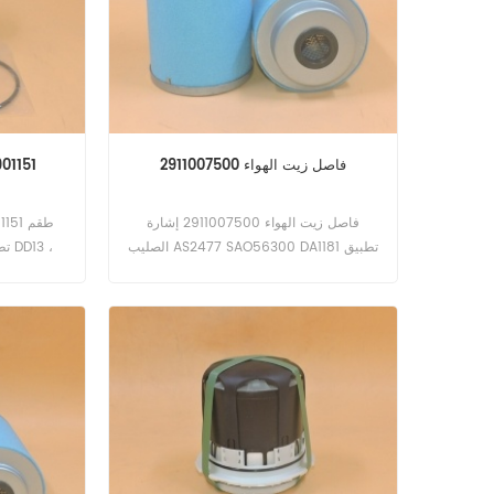
فاصل زيت الهواء 2911007500
طقم فلتر ال
فاصل زيت الهواء 2911007500 إشارة
الصليب AS2477 SAO56300 DA1181 تطبيق
ل أطلس كوبكو XAS 136 ، XAS 186 ، XAS
146 ، XAHS 106 DD ، XAHS 146 DD