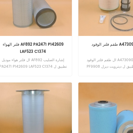
وقود A4730901151
فلتر الهواء AF892 PA2471 P142609
LAF523 C1374
ال طقم فلتر الوقود A4730901151 طقم
ال فلتر هواء موديل AF892 إشارة الصليب
PF9908 تطبيق ل ديترويت ديزل DD13 ،
PA2471 P142609 LAF523 C1374 تطبيق ل
DD15 ، DD16.
كوماتسو D53A-15 ؛ D53S-15 (S4D120
eng). D55S-3 (S4D120 eng). D57S-1
(S4D130 eng). D57S-1B (S6D108 eng).
D60A-6 ؛ D60E-6 ؛ D60P-6 ؛ D60PL-6
؛ D65A-6 ؛ D65E-6 ؛ 65P-6
6 (NH220C1 eng).