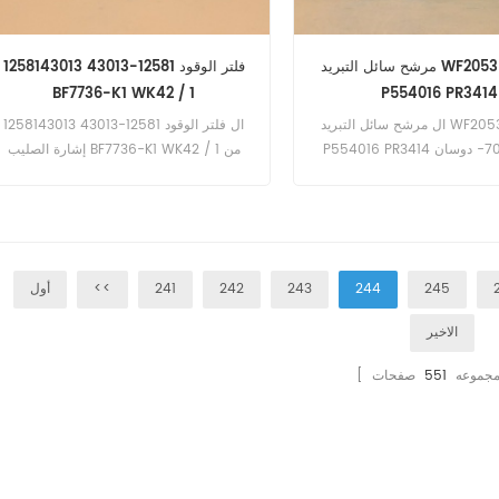
مرشح سائل التبريد WF2053 BW5133
فلتر الوقود 12581-43013 1258143013
BF7736-K1 WK42 / 1
P554016 PR3414
ال مرشح سائل التبريد WF2053 BW5133
ال فلتر الوقود 12581-43013 1258143013
P554016 PR3414 تطبيق ل 70- دوسان
إشارة الصليب BF7736-K1 WK42 / 1 من
دايو. 80. 90. 90. 90 ، كوماتسو BF480RG-1
أجل كوبوتا.
SAA6D125E-2 eng). BR2 ؛
BR250JG-1 (S6D102E هندسة). جون ديري
8770 (10.1 لتر المهندس). 8870 (10.1 لتر
هندسة).
245
244
243
242
241
<<
أول
الاخير
ا مجموعه
551