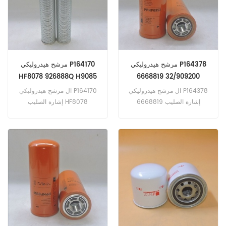
ديزل 12 فولت -2000 إنج).
مرشح هيدروليكي P164378
مرشح هيدروليكي P164170
HF8078 926888Q H9085
6668819 32/909200
HC9600FDS16H
RE47313
ال مرشح هيدروليكي P164378
ال مرشح هيدروليكي P164170
إشارة الصليب 6668819
إشارة الصليب HF8078
32/909200 RE47313 تطبيق ل
926888Q H9085
بوبكات ميلرو 430 (هندسة غير
HC9600FDS16H تطبيق ل
محددة). 430 ؛ 430ZHS (كوبوتا
Demag RC1200 (مهندس غير
V2203 eng) كاتربيلر 120M
محدد).
MkII (C7.1 eng). 120M MkII
(C7.1 هندسة). 120 م (C6.6
هندسة). فولفو A25D 4x4 ؛ 6
× 6 (D10 هندسة). A25D 4x4 ؛
6x6 (D9A eng).