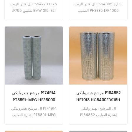
WD13145 / 1 C-5502
ال فلتر الزيت P554005 إشارة
ال فلتر الزيت P554770 B178
الصليب PH3335 LFP4005
LF785 تطبيق BMW 318i E21
WD13145 / 1 C-5502 تطبيق
1766cc بنزين 77kW 105hp w
ل كاتربيلر 12H (C9 eng). 140
/ M10B18 Eng.Bobcat Melroe
هـ (3176 ج). 143 هـ (3176 ج
220 w / VW Eng. 500 واط /
م). 14 هـ (3176 م). Doosan
Deutz F2L410 Eng. Deutz AG
Daewoo 90 (هندسة غير
Fahr KHD BF4L ؛ BF4M1011 مع
محددة). D9KO42 ؛ DPKO64
مهندس غير محدد.
(هندسة غير محددة).
مرشح هيدروليكي P164852
مرشح هيدروليكي P174914
PT8891-MPG HF35000
HF7018 HC8400FDS16H
H9021
ال المرشح الهيدروليكي
ال مرشح هيدروليكي P174914
P164852 إشارة الصليب
إشارة الصليب PT8891-MPG
HF35000 932694Q LH8781.
HF7018 HC8400FDS16H
H9021.