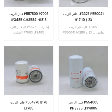
فلتر الزيت LF3327 P550041
فلتر الزيت P557500 P7003
LF3485 CH3584 H1815
H12110 / 2X
ال فلتر الزيت LF3327
ال فلتر الزيت P557500 إشارة
P550041 H12110 / 2X تطبيق ل
الصليب P7003 LF3485
رجل 13.240 ؛ 15.200 ؛ 15.240
CH3584 H1815 تطبيق ل
؛ 16.200 ؛ 16.232 ؛ 16.240 ؛
كاتربيلر 3508 (هندسة غير
17.240 ؛ 19.200 ؛ 19.240 ؛
محددة). 3508 (هندسة غير
22.240 ؛ 26.240 ؛ 30.240 w
محددة). 3508 (هندسة غير
/ D2556 المهندس نيو هولاند
محددة). 3508 (هندسة غير
8080 w / مرسيدس OM402
محددة) .Demag H185
م.
(Caterpillar 3508DITA eng).
تامروك D90KS (كاتربيلر
3508TA هندسة). D90KS
(كاتربيلر 3512TA إنج)
فلتر الزيت P554005
فلتر الزيت P554770 B178
LF785
PH3335 LFP4005