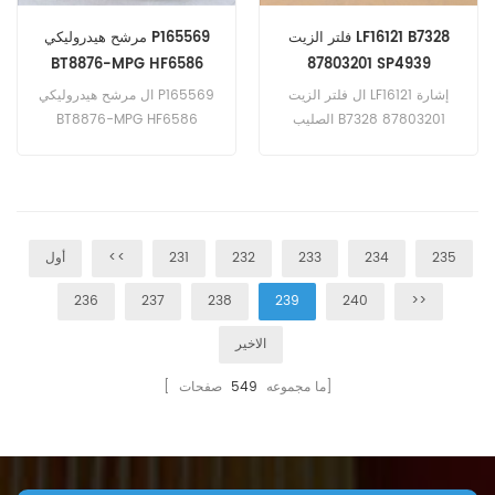
فلتر الزيت LF16121 B7328
مرشح هيدروليكي P165569
BT8876-MPG HF6586
87803201 SP4939
RE25045 965899
ال فلتر الزيت LF16121 إشارة
ال مرشح هيدروليكي P165569
الصليب B7328 87803201
BT8876-MPG HF6586
SP4939 تطبيق ل نيو هولاند
RE25045 965899 تطبيق ل
C185 (334TM2 3.4 لتر
كاتربيلر 416B (3054 هندسة).
المهندس). L180 (334 م 2 3.4
416B (Caterpillar 3054 E4 ؛
لتر المهندس). L185 (Iveco
E5 eng). 416 ج (3054 م).
334TM2 3.4L eng). LS180.B
دوسان دايو 400 (D2366 T
235
234
233
232
231
<<
أول
(334 م 2 المهندس). LS185B ؛
eng). ميجا 400 MkIII
LT185.B (3.4 لتر المهندس)
(Daewoo D2366T eng).
236
237
238
239
240
>>
هيونداي HL780-3 (Cummins
N14 eng).
الاخير
صفحات]
[ ما مجموعه
549