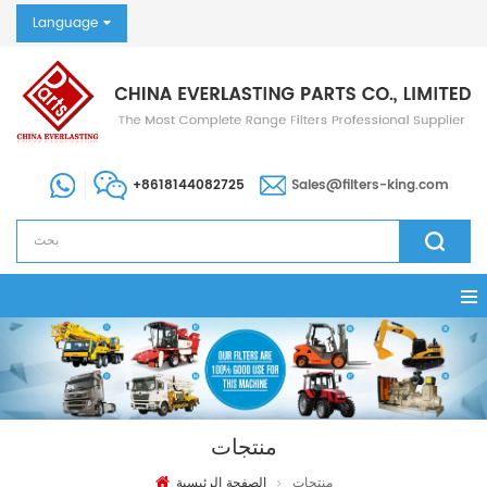
Language
+8618144082725
Sales@filters-king.com
منتجات
منتجات
الصفحة الرئيسية