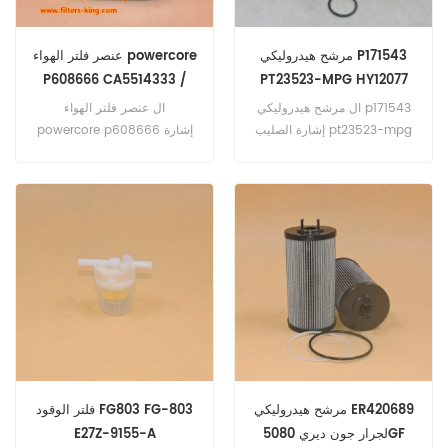
مرشح هيدروليكي P171543
عنصر فلتر الهواء powercore
P608666 CA5514333 /
PT23523-MPG HY12077
S9595 CP34360
ال مرشح هيدروليكي p171543
ال عنصر فلتر الهواء
090008626
إشارة الصليب pt23523-mpg
powercore p608666 إشارة
HY12077 .
الصليب ca5514 333 / S9595
CP34360 090008626 تطبيق
ل jcb fastrac 3230 xtra
(cummins QSB-6 . 7 162kw
220hp eng) . deutz AG fahr
KHD agrotron 630 TTV
com3 (هندسة غير محددة) .
مرشح هيدروليكي ER420689
فلتر الوقود FG803 FG-803
لجرار جون ديري 5080GF
E27Z-9155-A