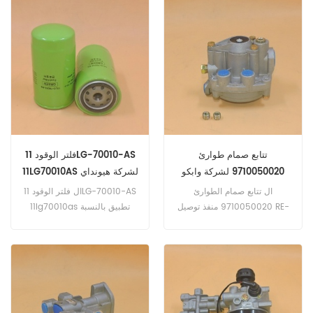
312F 312F GC 313D 313D2 .
سيليجا A09C-T , PROFIA FN
A09C-T .
تتابع صمام طوارئ
فلتر الوقود 11LG-70010-AS
9710050020 لشركة وابكو
11LG70010AS لشركة هيونداي
ال تتابع صمام الطوارئ
ال فلتر الوقود 11LG-70010-AS
9710050020 منفذ توصيل RE-
11lg70010as تطبيق بالنسبة
6 3/8 .
حفارة هيونداي , آلة البناء هيونداي
.