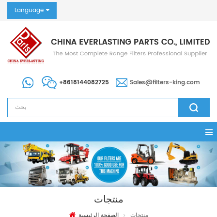
Language
+8618144082725
Sales@filters-king.com
منتجات
منتجات
الصفحة الرئيسية