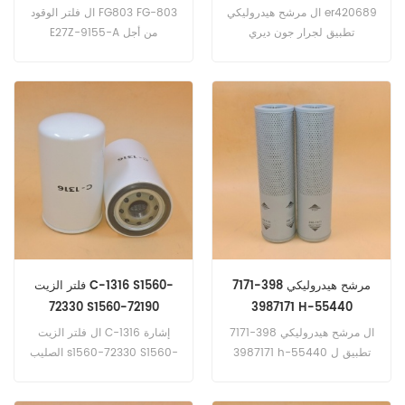
5080G 5080GV
ال مرشح هيدروليكي er420689
ال فلتر الوقود FG803 FG-803
تطبيق لجرار جون ديري
E27Z-9155-A من أجل
5080GF 5080G 5080gv ,
موتوركرافت فورد .
ماسي فيرجسون 3660 GE
3655 V / S / F / GE .
مرشح هيدروليكي 398-7171
فلتر الزيت C-1316 S1560-
72330 S1560-72190
3987171 H-55440
15209-Z500D
ال مرشح هيدروليكي 398-7171
ال فلتر الزيت C-1316 إشارة
3987171 h-55440 تطبيق ل
الصليب s1560-72330 S1560-
يرقة حفارة 312D 312D L 312D2
72190 15209-z500d تطبيق ل
312D2 GC 312D2 L 312E 312E L
هينو FM260 FM8JN1D-EGJ ,