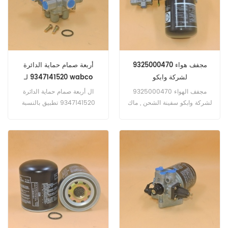
مجفف هواء 9325000470
أربعة صمام حماية الدائرة
لشركة وابكو
9347141520 لـ wabco
مجفف الهواء 9325000470
ال أربعة صمام حماية الدائرة
لشركة وابكو سفينة الشحن , ماك
9347141520 تطبيق بالنسبة
, فولفو , الكمون .
مرسيدس بنز شاحنة .