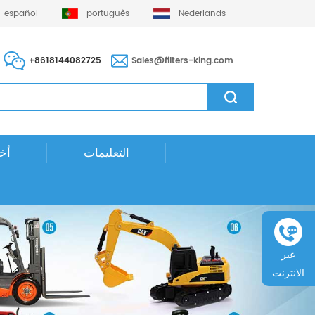
español
português
Nederlands
+8618144082725
Sales@filters-king.com
التعليمات
أخب
عبر
الانترنت