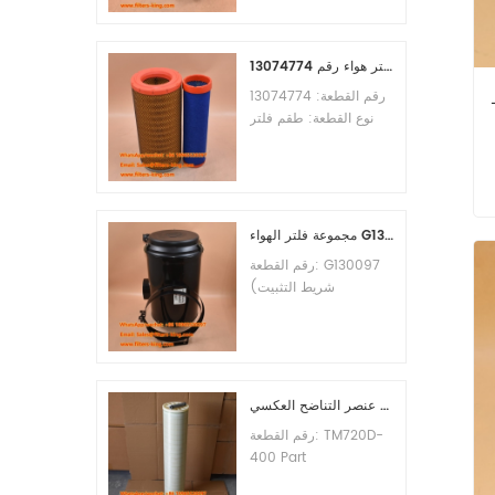
الأدنى للطلب: 60 قطعة
التوافق: معدات ليوجونغ.
طقم فلتر هواء رقم 13074774
رقم القطعة: 13074774
93471 لـ
نوع القطعة: طقم فلتر
هواء العلامة التجارية: قطع
غيار ويتشاي الحد الأدنى
للطلب: 20 قطعة
مجموعة فلتر الهواء G130097 P537876 P5357877
رقم القطعة: G130097
(شريط التثبيت
P013722، مجموعة
الغطاء P538259،
المشبك P776033) نوع
القطعة: مجموعة فلتر
الهواء العلامة التجارية:
عنصر التناضح العكسي TM720D-400
قطع غيار دونالدسون الحد
رقم القطعة: TM720D-
الأدنى للطلب: 20 قطعة
400 Part
Type:Reverse