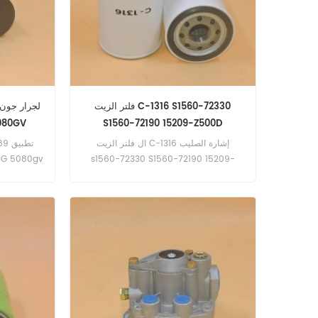
فلتر الزيت C-1316 S1560-72330
S1560-72190 15209-Z500D
ديري 0GV
ال فلتر الزيت C-1316 إشارة الصليب
s1560-72330 S1560-72190 15209-
z500d تطبيق ل هينو FM260 FM8JN1D-
EGJ , سيليجا A09C-T , PROFIA FN A09C-
T .