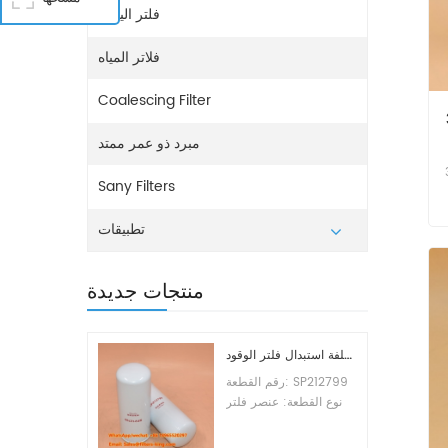
فلتر اليوريا
فلاتر المياه
Coalescing Filter
-
مبرد ذو عمر ممتد
h-
Sany Filters
تطبيقات
منتجات جديدة
تكلفة استبدال فلتر الوقود SP212799
رقم القطعة: SP212799
نوع القطعة: عنصر فلتر
الوقود العلامة التجارية:
ليوجونج للاستبدال الحد