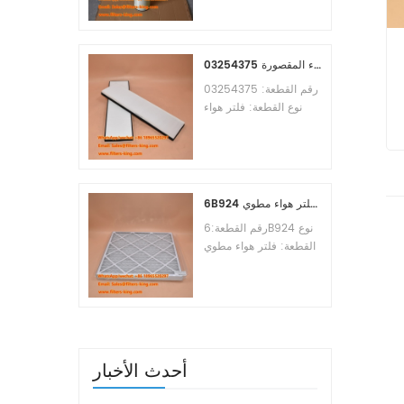
Osmosis Element
Brand:Toray
Replacement
MOQ:60pcs
03254375 مرجع بديل لفلتر هواء المقصورة
رقم القطعة: 03254375
نوع القطعة: فلتر هواء
المقصورة العلامة التجارية:
مانيتووك بديل الحد الأدنى
للطلب: 20 قطعة
6B924 فلتر هواء مطوي MERV 8
رقم القطعة:6B924 نوع
القطعة: فلتر هواء مطوي
تقييم ميرف: 8 العلامة
التجارية: استبدال معالج
الهواء الحد الأدنى للطلب:
20 قطعة
أحدث الأخبار