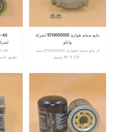
تتابع صمام طوارئ 9710050020 لشركة
وابكو
LG70010AS
ال تتابع صمام الطوارئ 9710050020 منفذ
توصيل RE-6 3/8 .