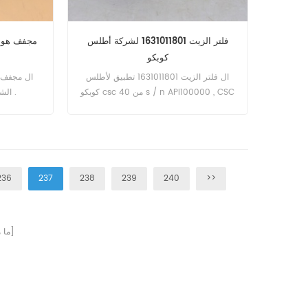
فلتر الزيت 1631011801 لشركة أطلس
مجفف هواء 4324100070 لشركة
كوبكو
ال فلتر الزيت 1631011801 تطبيق لأطلس
كوبكو csc 40 من s / n API100000 , CSC
الشحن , ماك , فولفو , الكمون .
40 IVR من s / n API100000 , CSC 50 من
s / n API100000 , CSC 50 IVR من s / n
API100000 .
236
237
238
239
240
>>
صفحات]
[ م