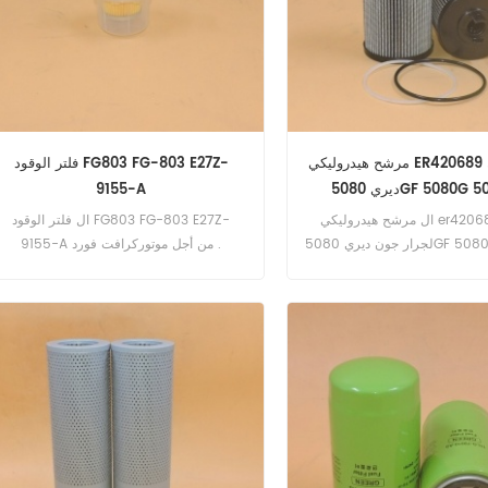
مرشح هيدروليكي ER420689 لجرار جون
فلتر الوقود FG803 FG-803 E27Z-
5080GF 5080G 508
9155-A
ال مرشح هيدروليكي er420689 تطبيق
ال فلتر الوقود FG803 FG-803 E27Z-
لجرار جون ديري 5080GF 5080G 5080gv
9155-A من أجل موتوركرافت فورد .
, ماسي فيرجسون 3660 GE 3655 V / S /
F / GE .