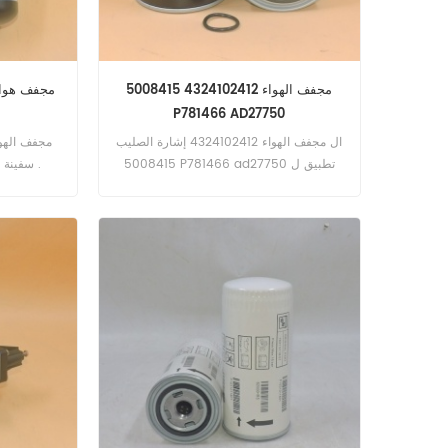
مجفف الهواء 4324102412 5008415
مجفف هواء 9325000470 لشركة 
P781466 AD27750
ال مجفف الهواء 4324102412 إشارة الصليب
5008415 P781466 ad27750 تطبيق ل
سفينة الشحن , ماك , فولفو , الكمون .
doosan daewoo C7500 w / 7 . 8l eng
(حيث يتم تركيبه: الهواء المضغوط , oeno
89040662) . isuzu FTR w / 6hk1tc eng
(حيث يتم تركيبه: الهواء المضغوط 2008-09
, oeno 89040-662) . iveco 100 E15 w /
8060 . 25r . 42000 eng (عند التركيب:
هواء مضغوط , oeno TB1374X) .