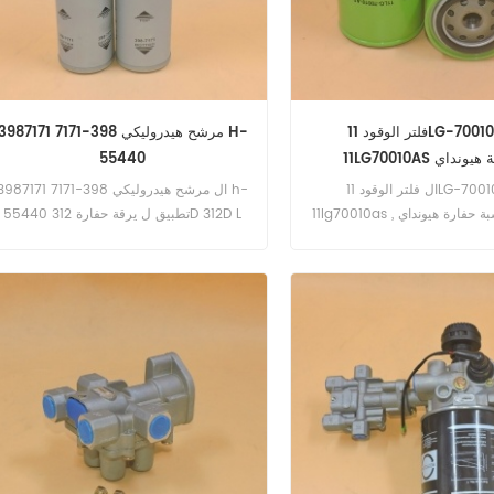
فلتر الوقود 11LG-70010-AS
مرشح هيدروليكي 398-7171 3987171 H
11 لشركة هيونداي
55440
ال فلتر الوقود 11LG-70010-AS
ال مرشح هيدروليكي 398-7171 3987171 
11lg70010as تطبيق بالنسبة حفارة هيونداي ,
55440 تطبيق ل يرقة حفارة 312D 312D L
آلة البناء هيونداي .
312D2 312D2 GC 312D2 L 312E 312E L 312F
312F GC 313D 313D2 .