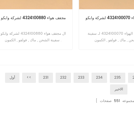
 وابكو
مجفف هواء 4324100880 لشركة وابكو
ال مجفف الهواء 4324100070 لـ سفينة
ال مجفف هواء 4324100880 لشركة وابكو
سفينة الشحن , ماك , فولفو , الكمون .
235
234
233
232
231
<<
أول
الاخير
ا مجموعه
551