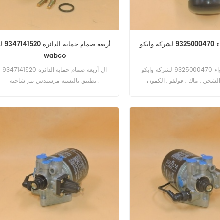
وابكو
أربعة صمام حماية الدائرة 41520
wabco
مجفف الهواء 9325000470 لشركة وابكو
ال أربعة صمام حماية الدائرة 9347141520
تطبيق بالنسبة مرسيدس بنز شاحنة .