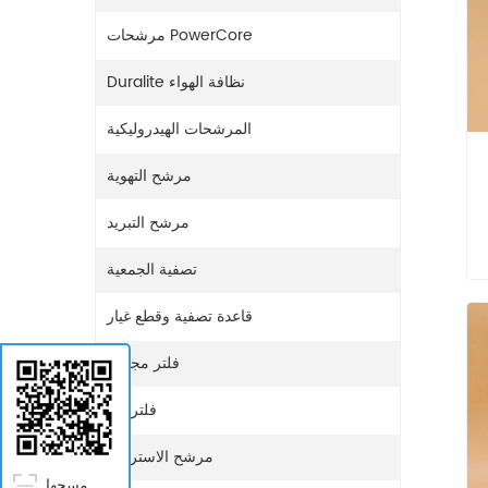
مرشحات PowerCore
Duralite نظافة الهواء
المرشحات الهيدروليكية
مرشح التهوية
مرشح التبريد
تصفية الجمعية
قاعدة تصفية وقطع غيار
فلتر مجفف
فلتر غاز
مرشح الاستراحة
مسحها