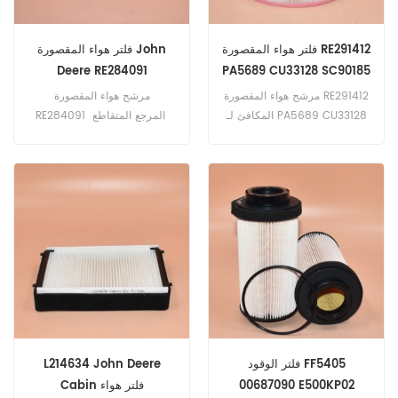
فلتر هواء المقصورة RE291412
فلتر هواء المقصورة John
Deere RE284091
PA5689 CU33128 SC90185
SKL46370
مرشح هواء المقصورة RE291412
مرشح هواء المقصورة
المكافئ لـ PA5689 CU33128
RE284091 المرجع المتقاطع
PA5696 AF55740
SC90185 SKL46370
WP10097 تطبيق للجرارات
SC90186 CU61225 KPG1101
John Deere.
WP10098 تطبيق للجمعيات
والجرارات John Deere.
فلتر الوقود FF5405
L214634 John Deere
00687090 E500KP02
Cabin فلتر هواء