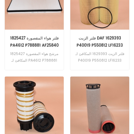
فلتر الزيت DAF 1629393
فلتر هواء المقصورة 1825427
PA4612 P788881 AF25840
P40019 P550812 LF16233
CU3132
HU12103X
فلتر الزيت 1629393 المكافئ لـ
مرشح هواء المقصورة 1825427
P40019 P550812 LF16233
المكافئ لـ PA4612 P788881
HU12103X LP6043 تطبيق لـ
AF25840 CU3132 E944LI
DAF و Kenworth و Peterbilt
5021185577 لشاحنات DAF
XF.
Trucks.