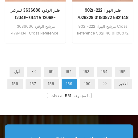
فلتر الهواء 222-9021
فلتر الوقود 3636686 لبيركنز
1204E-E44TA 1206E-
5821148 01180872 7026329
E66TA
3901478-M1
مرشح الهواء 222-9021 Cross
مرشح الوقود 3636686
4794134 Cross Reference
Reference 5821148 01180872
7026329 3901478-M1 تطبيق
479-4133 SN40712
لـ Caterpillar و Deutz و
SK48602 Application For
Massey Ferguson و Liebherr
Perkins 1204E-E44TA،
و Volvo Equipment.
1204E-E44TTA، 1206E-
E66TA، 1206E-E70TTA.
185
184
183
182
181
<<
أول
الاخير
>>
190
189
188
187
186
صفحات]
[ ما مجموعه
551