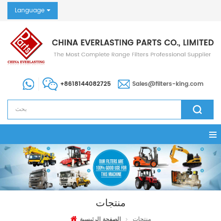
Language
+8618144082725
Sales@filters-king.com
منتجات
منتجات
الصفحة الرئيسية