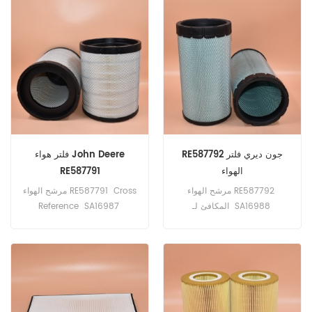
81.08401-6082
لـ Claas ، Liebherr ، New
8690940003 تطبيق لمعدات
Holland Equipment ؛
MANTrucks.
Claas ، Liebherr ، New
Holland ؛ Iveco ،
MANTrucks.
RE587792 جون ديري فلتر
فلتر هواء John Deere
الهواء
RE587791
مرشح الهواء RE587792
مرشح الهواء RE587791 Cross
المكافئ لـ SA16988
Reference SA16987
SL83060 تطبيق لجون ديري
SL83059 Application For
John Deere 8245R، 8270R،
8245R ، 8270R ، 8295R ،
8295R، 8320R، 8345R،
8320R ، 8345R ، 8370R.
8370R.