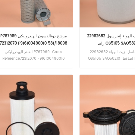
22962682 فاصل زيت الهواء إنجرسول
P767969 مرشح دونالدسون الهيدروليكي
د OS5105 SAO58210
72312070 F916100490010 581/18098
HF35483 PT9530
تطبيق فاصل زيت الهواء 22962682
الفلتر الهيدروليكي P767969 Cross
OS5105 SAO58210 لضاغط Ingersoll
Reference72312070 F916100490010
Rand .
581/18098 HF35483 PT9530 تطبيق
لجرارات أجكو، تشالنجر، فيندت، ماسي
فيرغسون.