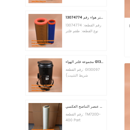
الأدنى للطلب: 60 قطعة
التوافق: معدات ليوجونغ.
طقم فلتر هواء رقم 13074774
رقم القطعة: 13074774
نوع القطعة: طقم فلتر
هواء العلامة التجارية: قطع
غيار ويتشاي الحد الأدنى
للطلب: 20 قطعة
مجموعة فلتر الهواء G130097 P537876 P5357877
رقم القطعة: G130097
(شريط التثبيت
P013722، مجموعة
الغطاء P538259،
المشبك P776033) نوع
القطعة: مجموعة فلتر
الهواء العلامة التجارية:
عنصر التناضح العكسي TM720D-400
قطع غيار دونالدسون الحد
رقم القطعة: TM720D-
الأدنى للطلب: 20 قطعة
400 Part
Type:Reverse