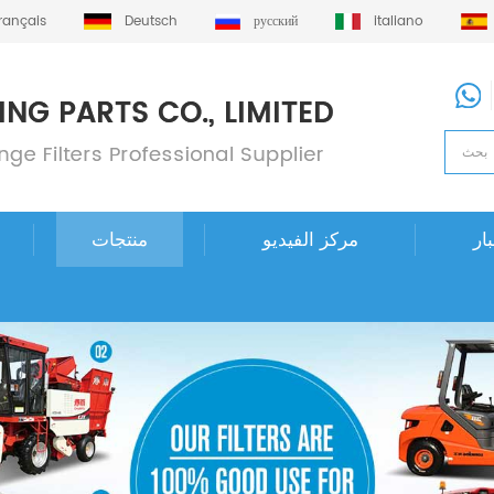
français
Deutsch
русский
italiano
ار
مركز الفيديو
منتجات