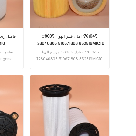
C8005 مان فلتر الهواء P761045
T28040806 510671808 852519MIC10
ران
SL8588
مرشح الهواء C8005 يعادل P761045
T28040806 510671808 852519MIC10
SL8588 SA12519 08102117 تطبيق لـ
Kassbohrer PB600 LEVEL RED,PB600 WP
POLAR,Liebherr LTC 1055-3.1,LTM 102 5،
إل تي إم 1035، إل تي إم 1040-1، إل تي إم
1050-3.1، إل تي إم 1300-6.2 .