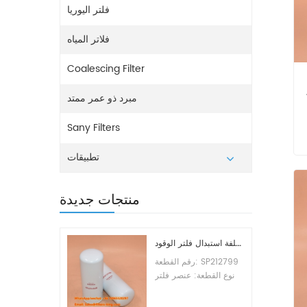
فلتر اليوريا
فلاتر المياه
Coalescing Filter
مبرد ذو عمر ممتد
Sany Filters
تطبيقات
منتجات جديدة
تكلفة استبدال فلتر الوقود SP212799
رقم القطعة: SP212799
نوع القطعة: عنصر فلتر
الوقود العلامة التجارية:
ليوجونج للاستبدال الحد