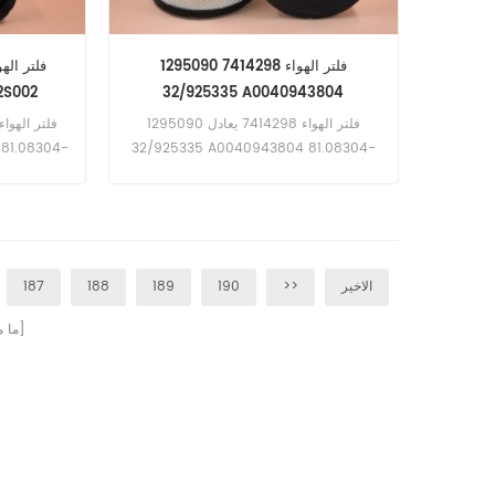
فلتر الهواء 7414298 1295090
32/925335 A0040943804
81.08304-0099
فلتر الهواء 7414298 يعادل 1295090
32/925335 A0040943804 81.08304-
0099 73181672 4459549 تطبيق Ag-
0098
r ، Hitachi
Chem ، Case ، Caterpillar ، Hitachi ،
Link-Belt ،
JC Bamford ، John Deere ، Link-Belt ،
New Holland ، Volvo Equipment ؛
uipment
شاحنات داف.
الاخير
>>
190
189
188
187
صفحات]
[ م