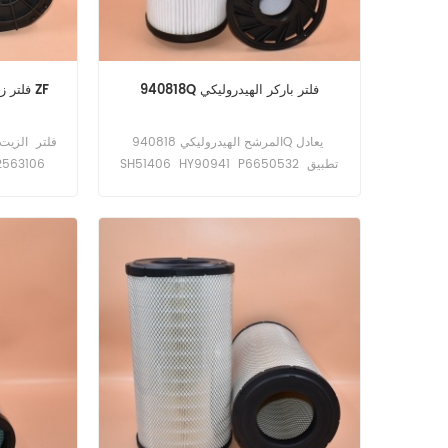
940818Q فلتر باركر الهيدروليكي
0501215163 501215163 فلتر زيت ZF
المرشح الهيدروليكي 940818Q يعادل
SH51406 HY90941 P6650532 تطبيق
2563106
لـ TEREX TFC 45 LX HC SIDER، TFC 45
F.
LX HC SIDER.