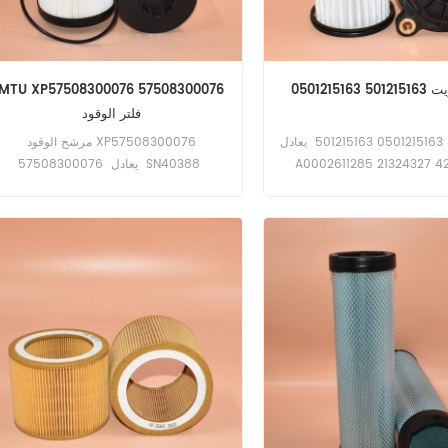
MTU XP57508300076 57508300076
فلتر الوقود
فلتر الزيت 0501215163 501215163 يعادل
مرشح الوقود XP57508300076
A0002611285 21324327 4
57508300076 يعادل SN40388
7421324327 تطبيق لمعدات DAF، Ford،
SK48927 270148510 تطبيق لـ Krone
BIGX480، BIGX480ST3، BIGX530،
Irizar، Iveco، MAN، Z
BIGX630.