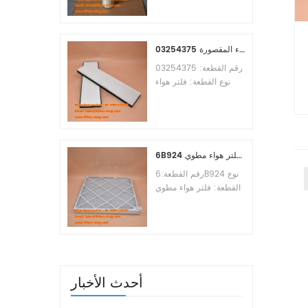
Osmosis Element
Brand:Toray
Replacement
MOQ:60pcs
03254375 مرجع بديل لفلتر هواء المقصورة
رقم القطعة: 03254375
نوع القطعة: فلتر هواء
المقصورة العلامة التجارية:
مانيتووك بديل الحد الأدنى
للطلب: 20 قطعة
6B924 فلتر هواء مطوي MERV 8
رقم القطعة:6B924 نوع
القطعة: فلتر هواء مطوي
تقييم ميرف: 8 العلامة
التجارية: استبدال معالج
الهواء الحد الأدنى للطلب:
20 قطعة
أحدث الأخبار