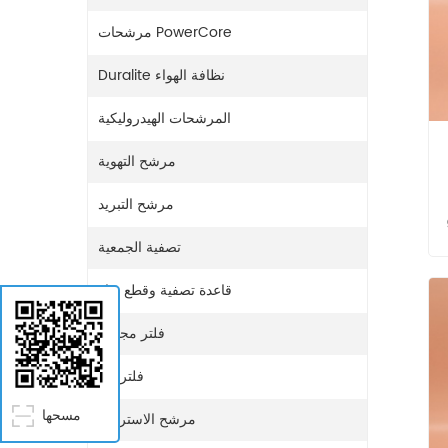
مرشحات PowerCore
Duralite نظافة الهواء
المرشحات الهيدروليكية
مرشح التهوية
مرشح التبريد
9
تصفية الجمعية
قاعدة تصفية وقطع غيار
فلتر مجفف
فلتر غاز
مسحها
مرشح الاستراحة