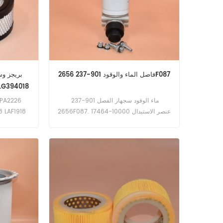
فاصل الماء والوقود 901-237 2656F087
LG394018
ماء الوقود سجهاز الفصل 901-237
2656F087. عنصر الاستبدال 10000-17464
 LAF1918
ity، Toro
ors.