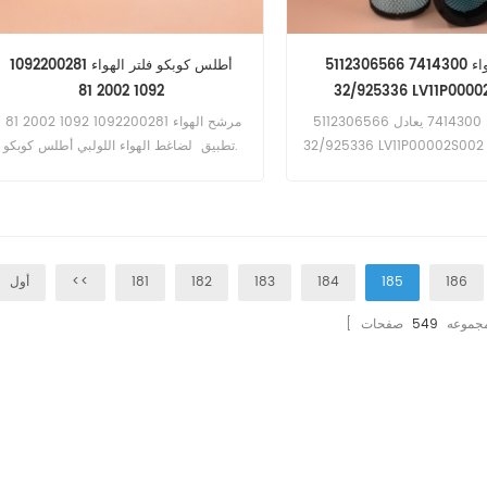
فلتر الهواء 7414300 5112306566
أطلس كوبكو فلتر الهواء 1092200281
1092 2002 81
32/925336 LV11P00002S002
81.08304-0098
فلتر الهواء 7414300 يعادل 5112306566
مرشح الهواء 1092200281 1092 2002 81
32/925336 LV11P00002S002 81.08304-
تطبيق لضاغط الهواء اللولبي أطلس كوبكو.
 73181674 2080103471 تطبيق
Ag-Chem ، Case ، Caterpilla
، JC Bamford ، John Deere ، 
New Holland ، Volvo Eq ؛
شاحنات داف.
186
185
184
183
182
181
<<
أول
ا مجموعه
549