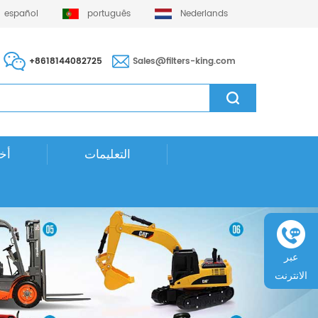
español
português
Nederlands
+8618144082725
Sales@filters-king.com
التعليمات
أخب
عبر
الانترنت