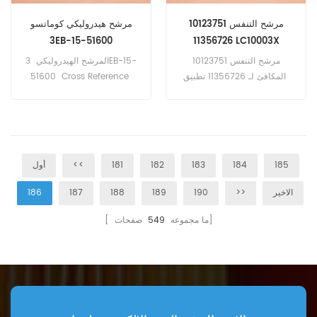
مرشح التنفس 10123751
مرشح هيدروليكي كوماتسو
3EB-15-51600
11356726 LC10003X
LC11001X SAO5339
مرشح التنفس 10123751
المرشح الهيدروليكي 3EB-15-
المكافئ لـ 11356726 تطبيق
51600 Cross Reference
SH60065 HY9827
LC10003X LC11001X
SAO5339 لمعدات Liebherr.
Application for Komatsu
FD25-14، FD25 T-11 E، FD25-
T14، FD30-14، FD50 A T-8،
FG30-8.
185
184
183
182
181
<<
أول
الاخير
>>
190
189
188
187
186
صفحات]
[ ما مجموعه
549