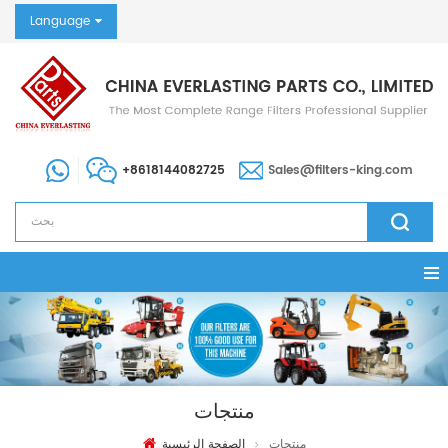
Language
+8618144082725
Sales@filters-king.com
منتجات
منتجات
الصفحة الرئيسية