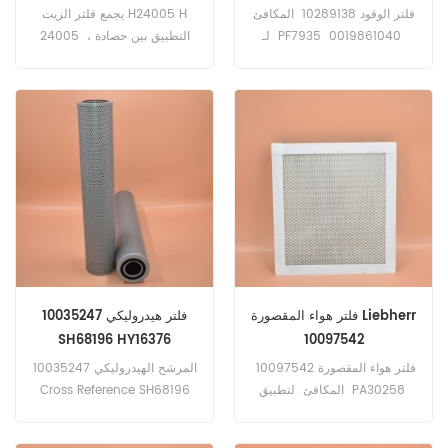
فلتر الوقود 10289138 المكافئ
يجمع فلتر الزيت H24005 H
لـ PF7935 0019861040
24005 التطبيق بين حصادة ،
P785373 FF5629 1533835
جرار ، حفارة ، محمل ، ممهد ،
E422KP01D98 51.12503-
أسطوانة ، شاحنة ، حافلة ، رافعة.
0067 PU10008X تطبيق
لشاحنات MAN.
فلتر هواء المقصورة Liebherr
فلتر هيدروليكي 10035247
SH68196 HY16376
10097542
فلتر هواء المقصورة 10097542
المرشح الهيدروليكي 10035247
المكافئ لتطبيق PA30258
Cross Reference SH68196
SC50149 SKL46450 لمعدات
HY16376 تطبيق لمعدات
Liebherr.
Liebherr.