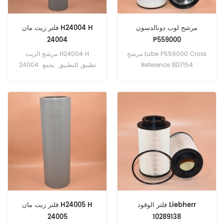
مرشح لوب دونالدسون
فلتر زيت مان H24004 H
24004
P559000
مرشح Lube P559000 Cross
مرشح الزيت H24004 H
Reference BD7154
24004 تطبيق للتطبيق يجمع
LF14000NN PH8691A
بين حصادة ، جرار ، حفارة ،
4367100 تطبيق لمحركات
محمل ، ممهد ، أسطوانة ، شاحنة
Cummins.
، حافلة ، رافعة.
فلتر الوقود Liebherr
فلتر زيت مان H24005 H
24005
10289138