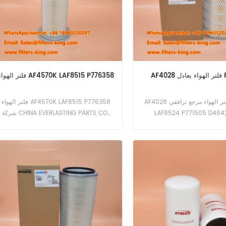
PA25
فلتر الهواء AF4570K LAF8515 P776358
AF4028 فلتر الهواء مرجع ترافقي PA2581
فلتر الهواء AF4570K LAF8515 P776358
LAF8524 P771505 D464
شركة CHINA EVERLASTING PARTS CO.,
LIMITED هي شركة رائدة في تصنيع
المرشحات عالية الجودة. فلتر الهواء الخاص
بنا AF4570K LAF8515 P776358 ليس
استثناءً، فهو يوفر أداءً وموثوقية استثنائيين.
الميزات والفوائد: القطر الخارجي: 5.24 ب
(133 ملم) للتوافق مع مجموعة واسعة من
الأنظمة. القطر الداخلي: 2.81 بوصة (71.5
ملم) لضمان ملاءمة آمنة. الطول: 13.43 بو
(341 ملم) مما يوفر سطح ترشيح واسع. قطر
فتحة الترباس: 0.47 بوصة (12 مم) لسهولة