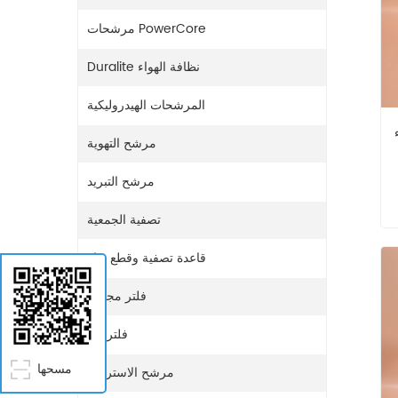
مرشحات PowerCore
Duralite نظافة الهواء
المرشحات الهيدروليكية
مرشح التهوية
مرشح التبريد
تصفية الجمعية
قاعدة تصفية وقطع غيار
فلتر مجفف
وصة
فلتر غاز
صة
مسحها
مرشح الاستراحة