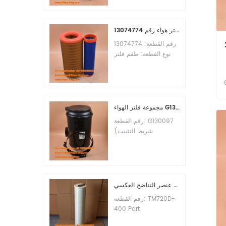
الأدنى للطلب: 60 قطعة
التوافق: معدات ليوجونغ.
طقم فلتر هواء رقم 13074774
رقم القطعة: 13074774
-
نوع القطعة: طقم فلتر
هواء العلامة التجارية: قطع
غيار ويتشاي الحد الأدنى
-
للطلب: 20 قطعة
مجموعة فلتر الهواء G130097 P537876 P5357877
رقم القطعة: G130097
(شريط التثبيت
P013722، مجموعة
الغطاء P538259،
المشبك P776033) نوع
القطعة: مجموعة فلتر
الهواء العلامة التجارية:
عنصر التناضح العكسي TM720D-400
قطع غيار دونالدسون الحد
رقم القطعة: TM720D-
الأدنى للطلب: 20 قطعة
400 Part
Type:Reverse