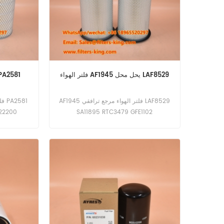
فلتر الهواء AF1945 يحل محل LAF8529
AF4028 فلتر الهواء يعادل 81
AF1945 فلتر الهواء مرجع ترافقي LAF8529
22200
SA11895 RTC3479 GFE1102