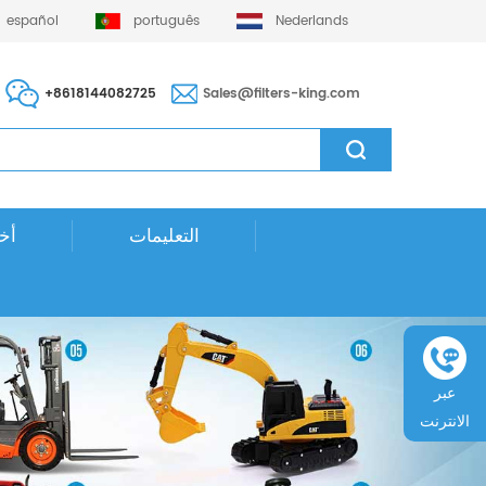
español
português
Nederlands
+8618144082725
Sales@filters-king.com
التعليمات
أخب
عبر
الانترنت