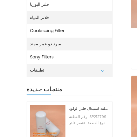
فلتر اليوريا
فلاتر المياه
Coalescing Filter
ر
مبرد ذو عمر ممتد
Sany Filters
تطبيقات
منتجات جديدة
تكلفة استبدال فلتر الوقود SP212799
رقم القطعة: SP212799
نوع القطعة: عنصر فلتر
الوقود العلامة التجارية:
ليوجونج للاستبدال الحد