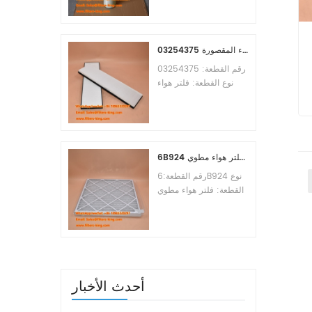
Osmosis Element
Brand:Toray
Replacement
MOQ:60pcs
03254375 مرجع بديل لفلتر هواء المقصورة
رقم القطعة: 03254375
نوع القطعة: فلتر هواء
المقصورة العلامة التجارية:
مانيتووك بديل الحد الأدنى
للطلب: 20 قطعة
6B924 فلتر هواء مطوي MERV 8
رقم القطعة:6B924 نوع
القطعة: فلتر هواء مطوي
تقييم ميرف: 8 العلامة
التجارية: استبدال معالج
الهواء الحد الأدنى للطلب:
20 قطعة
أحدث الأخبار