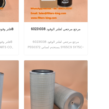
60231038 مرجع مرجعي لفلتر الوقود
فلتر وقود عالي الأداء 160604020055B
60231038 مرجع مرجعي لفلتر الوقود
P550372 يستخدم لساني SY65C9 SY75C-
9 D03.
المرشحات
مجموعة وا
مرشحات اله
والمزيد. نحن
بأعلى أداء
الوقود لدينا 
نحن نقدم: 
قسوة الآلا