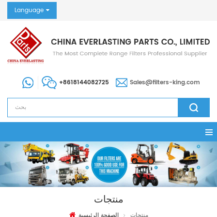
Language
+8618144082725
Sales@filters-king.com
منتجات
منتجات
الصفحة الرئيسية