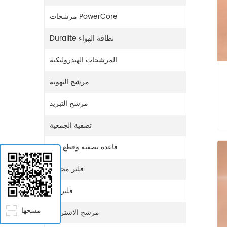
مرشحات PowerCore
Duralite نظافة الهواء
المرشحات الهيدروليكية
مرشح التهوية
مرشح التبريد
تصفية الجمعية
قاعدة تصفية وقطع غيار
فلتر مجفف
مل
فلتر غاز
مسحها
مرشح الاستراحة