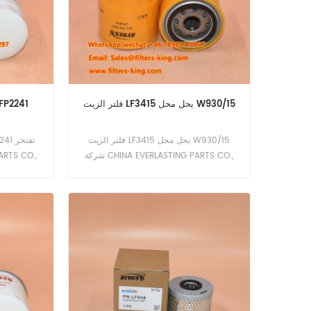
فلتر الزيت LF3415 يحل محل W930/15
LF3481 فلتر الزيت يعادل 1
فلتر الزيت LF3415 يحل محل W930/15
شركة CHINA EVERLASTING PARTS CO.,
LIMITED هي شركة تصنيع مرشحات عالية
الجودة متخصصة في مجموعة واسعة من
المرشحات بما في ذلك مرشحات الهواء،
صُنعت مرشحا
ومنظفات الهواء، ومجففات الهواء، ومرشحات
تشغيل أجهز
التهوية، ومرشحات التنفس، ومرشحات الزيت،
ومرشحات الوقود، والمرشحات الهيدروليكية،
فواصل الماء والوقود وفواصل زيت الهواء
وتجميعات التصفية. نرحب أيضًا بخدمات تصنيع
المعدات الأصلية وتصنيع التصميم الشخصي
لتلبية الاحتياجات المحددة لعملائنا. الميزات