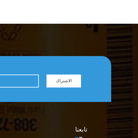
واتساب/ويشات: +86 18965520297
واتساب/ويشات: +86 18144082725 البريد
com
الإلكتروني: Sales@filters-king.com
الاشتراك
تابعنا