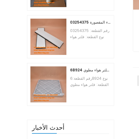
Osmosis Element
رز
Brand:Toray
Replacement
MOQ:60pcs
03254375 مرجع بديل لفلتر هواء المقصورة
رقم القطعة: 03254375
نوع القطعة: فلتر هواء
المقصورة العلامة التجارية:
5
مانيتووك بديل الحد الأدنى
للطلب: 20 قطعة
6B924 فلتر هواء مطوي MERV 8
رقم القطعة:6B924 نوع
القطعة: فلتر هواء مطوي
تقييم ميرف: 8 العلامة
التجارية: استبدال معالج
الهواء الحد الأدنى للطلب:
20 قطعة
أحدث الأخبار