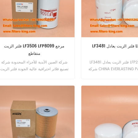
LFP224
فلتر الزيت LF3506 LFP8099 مرجع
متقاطع
LF3481 فلتر الزيت يعادل LFP2241 تفتخر
شركة الصين الأبدية للأجزاء المحدودة شركة
شركة CHINA EVERLASTING PARTS CO.,
تصنيع فلاتر احترافية عالية الجودة فلتر الزيت
LIMITED بتقديم فلتر الزيت LF3481 الخاص
LF3506 LFP8099 مرجع متقاطع يعد فلتر
بنا، وهو بديل ممتاز لـ Fleetguard LFP2241.
الزيت LF3506 الخاص بنا بمثابة حل عالي
تنا من مواد عالية الجودة لضمان
الجودة وفعال من حيث التكلفة مصمم لتلبية
تك بسلاسة وكفاءة. سمات رقم
المتطلبات الصارمة للمعدات الثقيلة. وهو عبارة
الجزء: LF3481 نوع الجزء: فلتر الزيت العلامة
عن مرجع ترافقي مباشر لمرشحات
التجارية: استبدال فليت جارد موك: 60 قطعة
Fleetguard وLuberfiner، مما يضمن التكا
القطر الخارجي: 4.41 بوصة (112 ملم) حجم
والأداء السلس. الميزات الرئيسية استبدال
الخيط: 3/4-16 UN الطول: 5.71 بوصة (145
مباشر لمرشحات Fleetguard وLuberfiner
ملم) حشية OD: 2.83 بوصة (72 مم) معرف
متوافق مع مجموعة واسعة من المعدات
الحشية: 2.44 بوصة (62 مم) أرقام الأجزاء
الصناعية والثقيلة تم تصنيعها وفقًا لمعايير