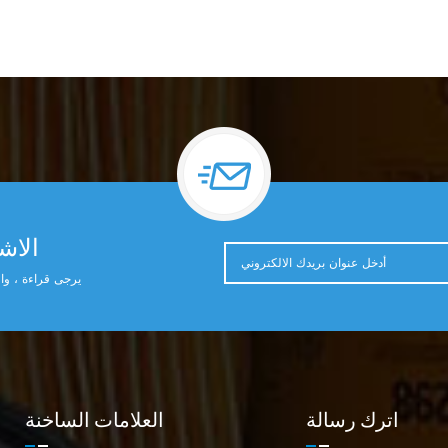
18144082725 البريد الإلكتروني:
الجزء عنصر الفلتر الهيدروليكي العلامة
Sales@filters-king.
التجارية استبدال فليت جارد موك 60 قطعة
القطر الخارجي 3.85 بوصة (97.9 ملم)
القطر الداخلي 1.61 بوصة (41 ملم) الطول
18.43 بوصة (468.1 ملم) اتصل بنا لمزيد من
المعلومات حول عنصر الفلتر الهيدروليكي
HF28997، أو سعر عنصر الفلتر الهيدروليكي
أو لمناقشة احتياجات OEM/ODM الخاصة بك،
فلا تتردد في الاتصال بنا: واتساب/ويشات:
+86 18965520297 واتساب/ويشات: 
18144082725 البريد الإلكتروني:
الاشت
Sales@filters-king.com
يرجى قراءة ، وال
اترك رسالة
العلامات الساخنة