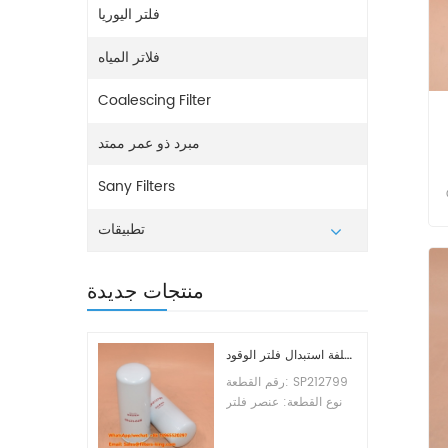
فلتر اليوريا
فلاتر المياه
Coalescing Filter
مبرد ذو عمر ممتد
Sany Filters
تطبيقات
منتجات جديدة
تكلفة استبدال فلتر الوقود SP212799
رقم القطعة: SP212799
نوع القطعة: عنصر فلتر
الوقود العلامة التجارية:
ليوجونج للاستبدال الحد