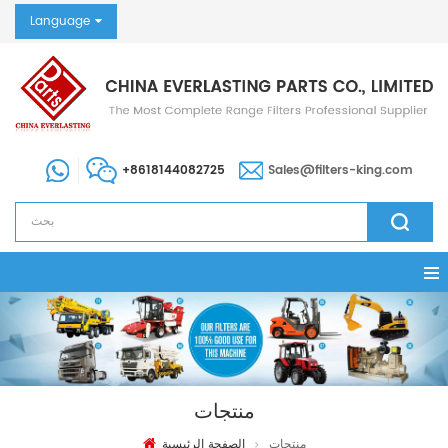
Language
+8618144082725
Sales@filters-king.com
منتجات
منتجات
الصفحة الرئيسية