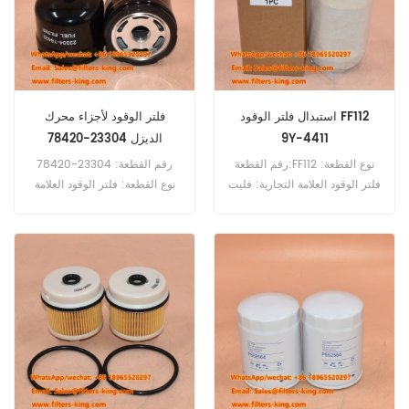
استبدال فلتر الوقود FF112
فلتر الوقود لأجزاء محرك
9Y-4411
الديزل 23304-78420
P506155
رقم القطعة:FF112 نوع القطعة:
رقم القطعة: 23304-78420
فلتر الوقود العلامة التجارية: فليت
نوع القطعة: فلتر الوقود العلامة
جارد ريبليشنز الحد الأدنى
التجارية: هينو بديل الحد الأدنى
للطلب: 60 قطعة
للطلب: 60 قطعة 23304-
78420 فلتر الوقود المرجعي
P506155 للاستخدام في محرك
الديزل Hino 300 NO4C.