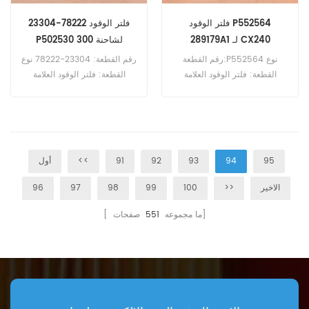
فلتر الوقود P552564
23304-78222 فلتر الوقود
289179A1 لـ CX240
P502530 لشاحنة 300
رقم القطعة:P552564 نوع
رقم القطعة: 23304-78222 نوع
القطعة: فلتر الوقود العلامة
القطعة: فلتر الوقود العلامة
التجارية: دونالدسون بديل الحد
التجارية: هينو بديل الحد الأدنى
الأدنى للطلب: 60 قطعة فلتر
للطلب: 60 قطعة 23304-
الوقود P552564 مرجع متقاطع
78222 فلتر الوقود المرجعي
289179A1 للاستخدام في Case
P502530 للاستخدام في سلسلة
9021 CX225SR CX230
Hino 300 و300 714.
95
94
93
92
91
<<
أول
CX240 CX290 CX310.
الاخير
>>
100
99
98
97
96
صفحات]
[ ما مجموعه
551