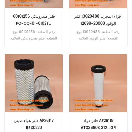
أجزاء المحرك 13020488 فلتر
60101256 فلتر هيدروليكي
الوقود 20000-12699
PO-CO-01-01031 لـ
SCT250
رقم القطعة: 13020488 نوع
رقم القطعة: 60101256 نوع
القطعة: فلتر الوقود العلامة
القطعة: فلتر هيدروليكي العلامة
التجارية: Weichai
التجارية: ساني ريبليشمنت الحد
Replacement الحد الأدنى
الأدنى للطلب: 60 قطعة
للطلب: 60 قطعة 13020488
60101256 فلتر هيدروليكي مرجع
فلتر الوقود المرجعي المتقاطع
متقاطع PO-CO-01-01031
20000-12699 للاستخدام مع
للاستخدام مع Sany SCT250
SR205 SY135 SY155W SY195
Weichai WP 6G125E 202.WP
SY205C-9 SY215C-9
6 G 125 E 22.
SY235C SY235C-9 SY285
SY305 SY335C SY365C
SY365H-9.
فلتر هواء AF26118
فلتر هواء صيني AF26117
AT336803 لـ 312GR
RS30220