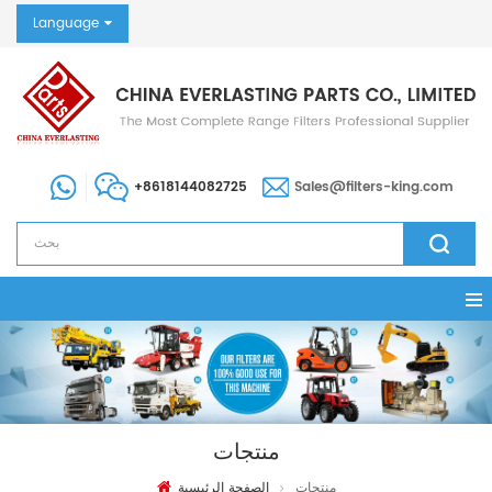
Language
+8618144082725
Sales@filters-king.com
منتجات
منتجات
الصفحة الرئيسية