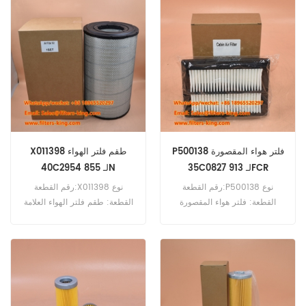
OA1103 فاصل الزيت والهواء
مرجع متقاطع 89848499
للاستخدام مع Gardner Denver
ES11 ESS18 ESS18Tempest6
Tempest6 VS20.
P500138 فلتر هواء المقصورة
X011398 طقم فلتر الهواء
35C0827 لـ 913FCR
40C2954 لـ 855N
رقم القطعة:P500138 نوع
رقم القطعة:X011398 نوع
القطعة: فلتر هواء المقصورة
القطعة: طقم فلتر الهواء العلامة
العلامة التجارية: دونالدسون بديل
التجارية: دونالدسون بديل الحد
الحد الأدنى للطلب: 20 قطعة
الأدنى للطلب: 20 قطعة
P500138 فلتر هواء المقصورة
X011398 طقم فلتر الهواء مرجع
مرجع متقاطع 35C0827
متقاطع 40C2954 AA90139
للاستخدام مع Liugong 913FCR
PU2540 للاستخدام مع Liugong
855N 915D 936LC CLG906
915FCR CLG928E CLG930E.