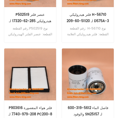
فلتر هيدروليكي H-56710
P502519 عنصر فلتر
209-60-51120 لـ D575A-3
هيدروليكي 285-62-17320 لـ
HD1500-7
رقم القطعة: H-56710 نوع
رقم القطعة:P502519 نوع
القطعة: فلتر هيدروليكي العلامة
القطعة: عنصر الفلتر الهيدروليكي
التجارية: ساكورا استبدال الحد
العلامة التجارية: دونالدسون بديل
الأدنى للطلب: 60 قطعة فلتر
الحد الأدنى للطلب: 60 قطعة
هيدروليكي H-56710 مرجع
P502519 عنصر فلتر هيدروليكي
متقاطع 209-60-51120
مرجع متقاطع للاستخدام مع
للاستخدام مع Komatsu
Komatsu HD1500-7 PC1100-
6 PC600-8 PC600-8 LC.
D575A-3.
600-319-5612 فاصل الماء
P903616 فلتر هواء المقصورة
والوقود SN25157 لـ
208-979-7740 لـ PC200-8