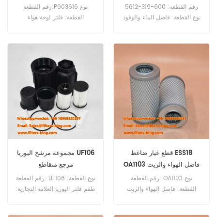
D85ESS-3
رقم القطعة: 600-319-5612
رقم القطعة:P903616 نوع
نوع القطعة: فاصل الماء والوقود
القطعة: فلتر لوحة هواء
العلامة التجارية: كوماتسو بديل
المقصورة العلامة التجارية:
الحد الأدنى للطلب: 60 قطعة
دونالدسون بديل الحد الأدنى
600-319-5612 مرجع متقاطع
للطلب: 20 قطعة P903616
لفاصل الماء والوقود P502635
فلتر هواء المقصورة مرجع
SN25157 للاستخدام مع
متقاطع 208-979-7740
Komatsu D85ESS-3 HB205-
PA30152 للاستخدام مع
Komatsu PC 200-8 LC/NLC،
1MO HB215-1LC MO PC200-
PC 300-8 LC MO.
8MO PC220-8MO PC300-
8LCMO PC350-8LCMO.
قطع غيار ضاغط ESS18
مجموعة مرشح اليوريا UF106
OA1103 فاصل الهواء والزيت
مرجع متقاطع
89848499
رقم القطعة: OA1103 نوع
رقم القطعة: UF106 نوع القطعة:
القطعة: فاصل الهواء والزيت
طقم فلتر اليوريا العلامة التجارية:
العلامة التجارية: استبدال هاي فاي
فليت جارد ريبليشنز الحد الأدنى
الحد الأدنى للطلب: 20 قطعة
للطلب: 60 قطعة