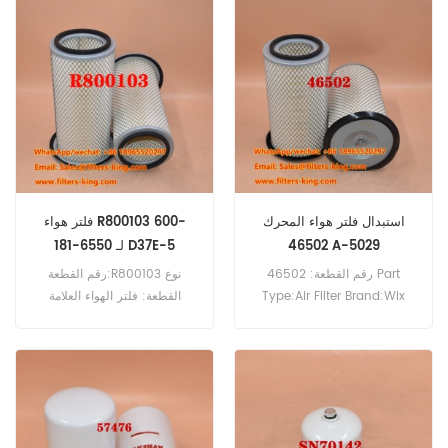
استبدال فلتر هواء المحرك
فلتر هواء R800103 600-
46502 A-5029
181-6550 لـ D37E-5
رقم القطعة: 46502 Part
رقم القطعة:R800103 نوع
Type:Air Filter Brand:Wix
القطعة: فلتر الهواء العلامة
Replacement MOQ:20pcs
التجارية: دونالدسون بديل الحد
الأدنى للطلب: 20 قطعة
R800103 فلتر الهواء مرجع
متقاطع 600-181-6550
للاستخدام مع Komatsu D37E-
5 D41E-6 PC130-6K PC130LC