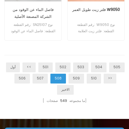
فلتر زيت طويل العمر W9050
فاصل الماء عن الوقود من
الشركة المصنعة الأصلية
(OEM) أو الشركة المصنعة
رقم القطعة: W9050 نوع
رقم القطعة: SN25107 نوع
للمعدات الأصلية (ODM)
القطعة: فلتر زيت العلامة
القطعة: فاصل الماء عن الوقود
SN25107 SFC-7908
التجارية: مان ريبليسمنت الحد
العلامة التجارية: قطع غيار هاي
الأدنى للطلب: 60 قطعة
فاي الحد الأدنى للطلب: 60
قطعة
505
504
503
502
501
<<
أول
506
507
508
509
510
>>
الاخير
صفحات]
[ ما مجموعه
549