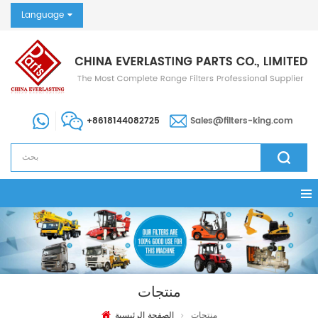
Language
+8618144082725
Sales@filters-king.com
منتجات
منتجات
الصفحة الرئيسية