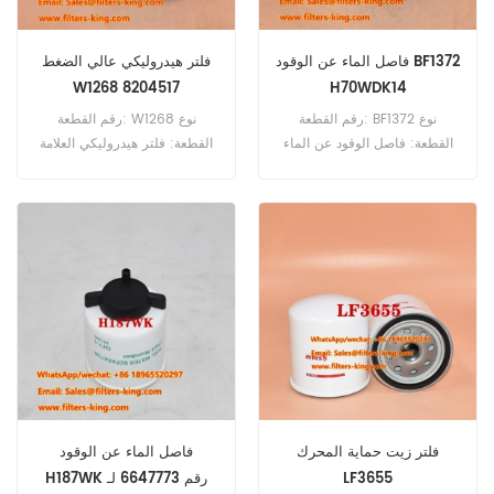
فاصل الماء عن الوقود BF1372
فلتر هيدروليكي عالي الضغط
W1268 8204517
H70WDK14
رقم القطعة: BF1372 نوع
رقم القطعة: W1268 نوع
القطعة: فاصل الوقود عن الماء
القطعة: فلتر هيدروليكي العلامة
العلامة التجارية: بديل بالدوين الحد
التجارية: مان ريبليسمنت الحد
الأدنى للطلب: 60 قطعة
الأدنى للطلب: 60 قطعة
فلتر زيت حماية المحرك
فاصل الماء عن الوقود
LF3655
H187WK رقم 6647773 لـ