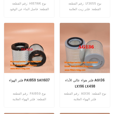
C500Y110-150PD
رقم القطعة: LF3655 نوع
رقم القطعة: H187WK نوع
القطعة: فلتر زيت العلامة
القطعة: فاصل الماء عن الوقود
التجارية: فليت جارد للاستبدال
العلامة التجارية: قطع غيار
الحد الأدنى للطلب: 60 قطعة
هينجست الحد الأدنى للطلب: 60
قطعة H187WK فاصل الماء عن
الوقود المرجعي 6647773
يستخدم لـ Clark C500Y110-
150PD H500Y20-30PD.
فلتر هواء عالي الأداء AG136
فلتر الهواء PA1859 SA11607
LX196 LX498
رقم القطعة: AG136 نوع القطعة:
رقم القطعة: PA1859 نوع
فلتر الهواء العلامة
القطعة: فلتر الهواء العلامة
التجارية:Mahle Replacement
التجارية: بالدوين استبدال الحد
الحد الأدنى للطلب: 20 قطعة
الأدنى للطلب: 20 قطعة