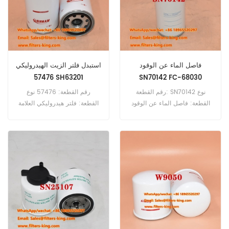
WA120-3 WA120L-3.
فاصل الماء عن الوقود
استبدل فلتر الزيت الهيدروليكي
57476 SH63201
SN70142 FC-68030
رقم القطعة: SN70142 نوع
رقم القطعة: 57476 نوع
القطعة: فاصل الماء عن الوقود
القطعة: فلتر هيدروليكي العلامة
العلامة التجارية: قطع غيار هاي
التجارية: Wix Replacement
فاي الحد الأدنى للطلب: 60
الحد الأدنى للطلب: 60 قطعة
قطعة