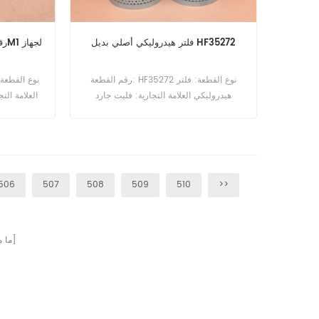
فلتر هيدروليكي أصلي بديل HF35272
رقم القطعة: HF35272 نوع القطعة: فلتر
هيدروليكي العلامة التجارية: فليت جارد
العلامة الت
للاستبدال الحد الأدنى للطلب: 60 قطعة
220 1230
15 GC1720
 MF1205
506
507
508
509
510
>>
FSA.
صفحات]
[ م