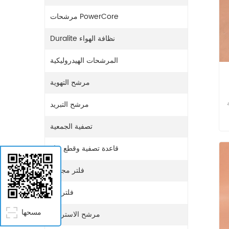
مرشحات PowerCore
Duralite نظافة الهواء
المرشحات الهيدروليكية
مرشح التهوية
مرشح التبريد
ود
تصفية الجمعية
قاعدة تصفية وقطع غيار
فلتر مجفف
فلتر غاز
مسحها
مرشح الاستراحة