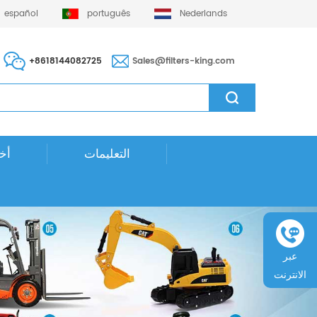
español
português
Nederlands
+8618144082725
Sales@filters-king.com
التعليمات
أخب
عبر
الانترنت