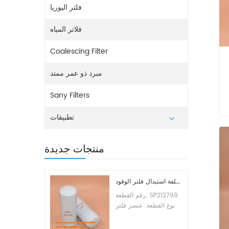
فلتر اليوريا
فلاتر المياه
Coalescing Filter
مبرد ذو عمر ممتد
Sany Filters
تطبيقات
منتجات جديدة
تكلفة استبدال فلتر الوقود SP212799
رقم القطعة: SP212799
نوع القطعة: عنصر فلتر
الوقود العلامة التجارية:
ليوجونج للاستبدال الحد