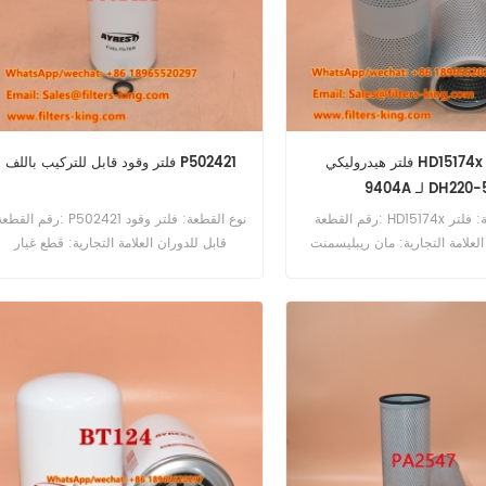
فلتر هيدروليكي HD15174x 2474-
فلتر وقود قابل للتركيب باللف P502421
940 لـ DH220-5
رقم القطعة: HD15174x نوع القطعة: فلتر
رقم القطعة: P502421 نوع القطعة: فلتر وق
لعلامة التجارية: مان ريبليسمنت
قابل للدوران العلامة التجارية: قطع غيار
الحد الأدنى للطلب: 60 قطعة فلتر هيدروليكي
دونالدسون الحد الأدنى للطلب: 60 قطعة
HD15174x مرجع متقاطع 2474-9404A
لـ Daewoo DH220-5.