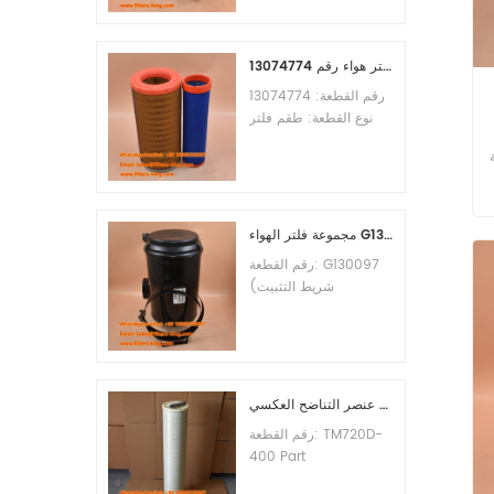
الأدنى للطلب: 60 قطعة
التوافق: معدات ليوجونغ.
طقم فلتر هواء رقم 13074774
رقم القطعة: 13074774
نوع القطعة: طقم فلتر
هواء العلامة التجارية: قطع
اء
غيار ويتشاي الحد الأدنى
للطلب: 20 قطعة
مجموعة فلتر الهواء G130097 P537876 P5357877
رقم القطعة: G130097
(شريط التثبيت
P013722، مجموعة
الغطاء P538259،
المشبك P776033) نوع
القطعة: مجموعة فلتر
الهواء العلامة التجارية:
عنصر التناضح العكسي TM720D-400
قطع غيار دونالدسون الحد
رقم القطعة: TM720D-
الأدنى للطلب: 20 قطعة
400 Part
Type:Reverse