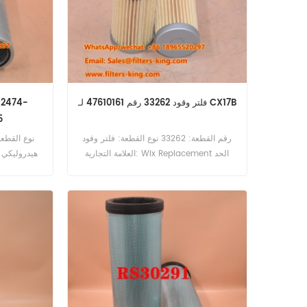
فلتر وقود 33262 رقم 47610161 لـ CX17B
4A
رقم القطعة: 33262 نوع القطعة: فلتر وقود
العلامة التجارية: Wix Replacement الحد
هيدروليكي ا
الأدنى للطلب: 60 قطعة 33262 فلتر الوقود
المرجعي 47610161 يستخدم لـ Case CX17B.
يستخدم 