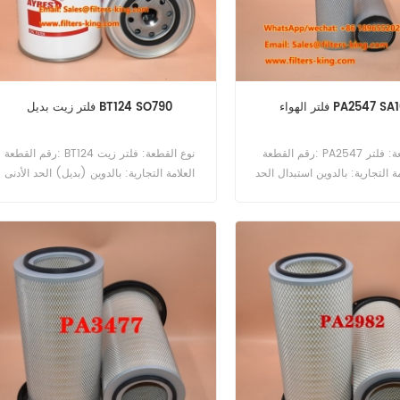
هواء PA2547 SA10913
فلتر زيت بديل BT124 SO790
رقم القطعة: PA2547 نوع القطعة: فلتر
رقم القطعة: BT124 نوع القطعة: فلتر زيت
مة التجارية: بالدوين استبدال الحد
العلامة التجارية: بالدوين (بديل) الحد الأدنى
أدنى للطلب: 20 قطعة
للطلب: 60 قطعة