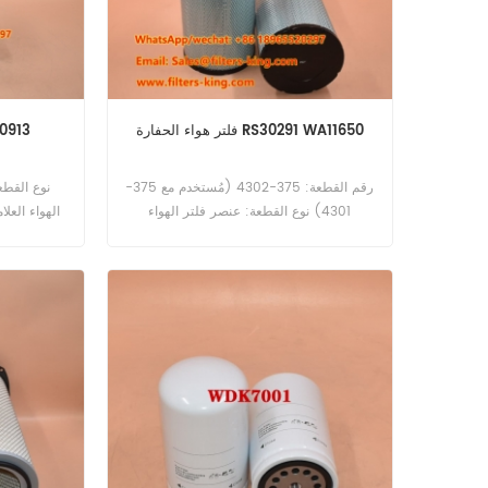
فلتر هواء الحفارة RS30291 WA11650
فلتر ال
رقم القطعة: 375-4302 (مُستخدم مع 375-
4301) نوع القطعة: عنصر فلتر الهواء
الهواء العلا
الشعاعي العلامة التجارية: كاتربيلر بديل الحد
ال
الأدنى للطلب: 20 قطعة