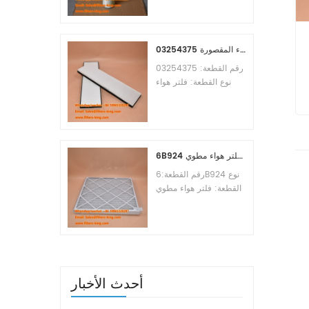
Osmosis Element
Brand:Toray
Replacement
MOQ:60pcs
03254375 مرجع بديل لفلتر هواء المقصورة
رقم القطعة: 03254375
نوع القطعة: فلتر هواء
المقصورة العلامة التجارية:
مانيتووك بديل الحد الأدنى
للطلب: 20 قطعة
6B924 فلتر هواء مطوي MERV 8
رقم القطعة:6B924 نوع
القطعة: فلتر هواء مطوي
تقييم ميرف: 8 العلامة
التجارية: استبدال معالج
الهواء الحد الأدنى للطلب:
20 قطعة
أحدث الأخبار