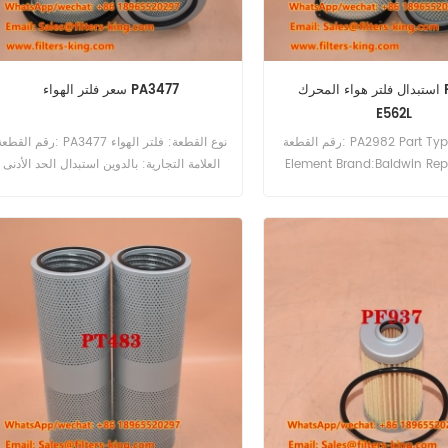
استبدال فلتر هواء المحرك PA2982
سعر فلتر الهواء PA3477
E562L
رقم القطعة: PA2982 Part Type:Air Filter
رقم القطعة: PA3477 نوع القطعة: فلتر الهو
Element Brand:Baldwin Re
العلامة التجارية: بالدوين استبدال الحد الأدنى
MOQ:20pcs
للطلب: 20 قطعة