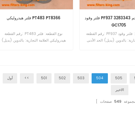
فلتر وقود PF937 رقم 3283343M1 لجهاز
فلتر هيدروليكي PT483 PT8366
GC1705
رقم القطعة: PF937 نوع القطعة: فلتر وقود
رقم القطعة: PT483 نوع القطعة: فلتر
جارية: بالدوين (بديل) الحد الأدنى
هيدروليكي العلامة التجارية: بالدوين (بديل)
للطلب: 60 قطعة فلتر الوقود PF937 المرجع
الحد الأدنى للطلب: 60 قطعة
المتقاطع 3283343M1 يستخدم لـ Massey
Ferguson 1020 1120 1210 1
1540 GC1705 GC1710 GC17
GC2300 GC2400 GC2600
505
504
503
502
501
<<
أول
MF1215 MF1230 MF1529
الاخير
ا مجموعه
549