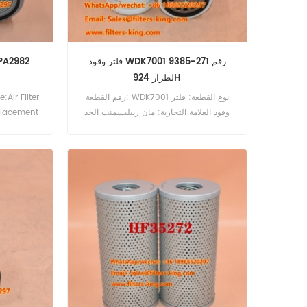
فلتر وقود WDK7001 رقم 271-9385
لطراز 924H
رقم القطعة: WDK7001 نوع القطعة: فلتر
وقود العلامة التجارية: مان ريبليسمنت الحد
placement
الأدنى للطلب: 60 قطعة فلتر الوقود
WDK7001 المرجع المتقاطع 271-9385
يستخدم لـ Caterpillar 120M 924H 928H
AP600D C6.6 CS54 M313D TH337
TH407.