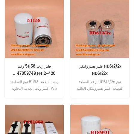
هواء C21630/3 مرجع متقاطع
7412732 يستخدم لـ Liebherr
L524 L528 L538 LR614
LR622.
فلتر هيدروليكي HD612/2x
فلتر زيت 51158 رقم
HD6122x
47859749 لـ FH12-420
رقم القطعة: HD612/2x نوع
رقم القطعة: 51158 نوع القطعة:
القطعة: فلتر هيدروليكي العلامة
فلتر زيت العلامة التجارية: Wix
التجارية: مان بديل الحد الأدنى
Replacement الحد الأدنى
للطلب: 60 قطعة
للطلب: 60 قطعة 51158 فلتر
زيت مرجعي 47859749
يستخدم لسيارات فولفو F88
F89 FH12-340 FH12-380
FH12-420 FH12-460 FL408