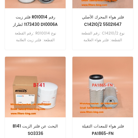
فلتر هواء المحرك الأصلي
فلتر زيت R010014 رقم
C14210/2 55021647
1173430 لطراز D10006A
رقم القطعة: C14210/2 نوع
رقم القطعة: R010014 نوع
القطعة: فلتر هواء العلامة
القطعة: فلتر زيت العلامة
التجارية: مان ريبليسمنت الحد
التجارية: قطع غيار دونالدسون
الأدنى للطلب: 20 قطعة
الحد الأدنى للطلب: 60 قطعة
R010014 فلتر الزيت المرجعي
1173430 يستخدم لـ Deutz
D10006A D12006 D13006
D16006 D7506 D8005
D8005A D8006 D9005
D9005A D9006 DX 110
DX120.
فلتر هواء للمعدات الثقيلة
B141 البحث عن فلتر الزيت
SO3336
PA1865-FN