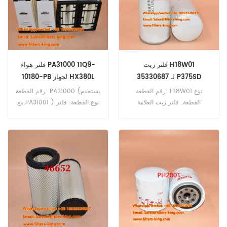
LM1240 LM1640 LM1641.
فلتر زيت H18W01
فلتر هواء PA31000 11Q9-
35330687 لـ P375SD
10180-PB لجهاز HX380L
رقم القطعة: H18W01 نوع
رقم القطعة: PA31000 (يستخدم
القطعة: فلتر زيت العلامة
مع PA31001 ) نوع القطعة: فلتر
التجارية: قطع غيار هينجست الحد
هواء العلامة التجارية: بالدوين
الأدنى للطلب: 60 قطعة فلتر
(بديل) الحد الأدنى للطلب: 20
الزيت H18W01 المرجع المتقاطع
قطعة فلتر هواء PA31000 مرجع
35330687 يستخدم لـ
بديل 11Q9-10180-PB 11Q9-
Ingersoll-Rand P260WD
10180 يستخدم لسيارات هيونداي
HL770-9A HX330 HX330L
P320WD P335WD P375SD
HX380L HX430L R330LC-9A
P375WD P400WD P400WP
R380LC-9A R430LC-9A.
P600WP SD120 SD140
XP380.