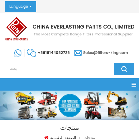
Language
+8618144082725
Sales@filters-king.com
منتجات
منتجات
الصفحة الرئيسية