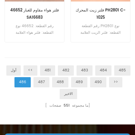
فلتر زيت المحرك PH2801 C-
فلتر هواء مقاوم للغبار 46652
SA16683
1025
رقم القطعة:PH2801 نوع
رقم القطعة: 46652 نوع
القطعة: فلتر الزيت العلامة
القطعة: فلتر هواء العلامة
التجارية: لوبرفينر بديل الحد
التجارية: Wix Replacement
الأدنى للطلب: 60 قطعة
الحد الأدنى للطلب: 20 قطعة
485
484
483
482
481
<<
أول
486
487
488
489
490
>>
الاخير
صفحات]
[ ما مجموعه
551