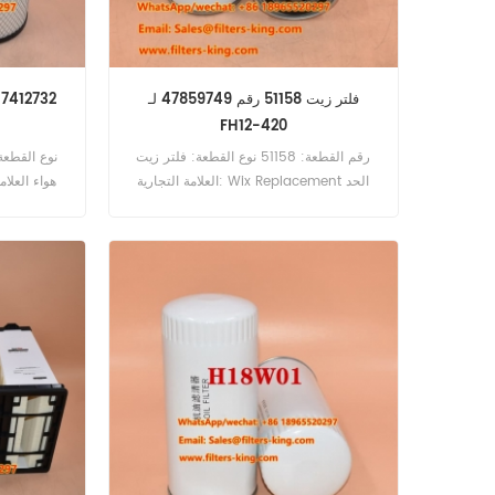
فلتر زيت 51158 رقم 47859749 لـ
فلتر هواء للراف
FH12-420
رقم القطعة: 51158 نوع القطعة: فلتر زيت
العلامة التجارية: Wix Replacement الحد
هواء العلام
الأدنى للطلب: 60 قطعة 51158 فلتر زيت
مرجعي 47859749 يستخدم لسيارات فولفو
R622.
F88 F89 FH12-340 FH12-380 FH12-420
FH12-460 FL408 LM1240 LM1640
LM1641.