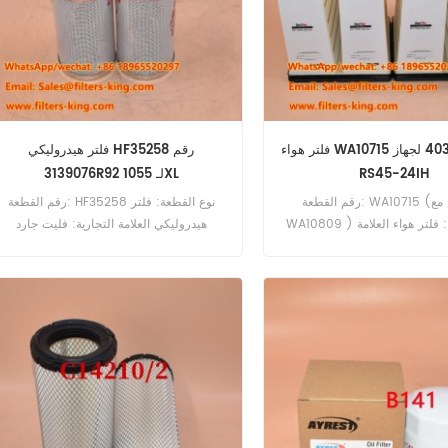
فلتر هواء WA10715 رقم 4033596 لجهاز
فلتر هيدروليكي HF35258 رقم
RS45-24IH
3139076R92 لـ 1055XL
رقم القطعة: WA10715 (يستخدم مع
رقم القطعة: HF35258 نوع القطعة: فلتر
WA10809 ) نوع القطعة: فلتر هواء العلامة
هيدروليكي العلامة التجارية: فليت جارد
التجارية: Wix Replacement الحد الأدنى
للاستبدال الحد الأدنى للطلب: 60 قطعة
للطلب: 20 قطعة فلتر الهواء WA10715
المرجع المتقاطع 4033596 يستخدم مع
Hyster RS45-24IH RS45-2
28IH RS45-31CH RS46-