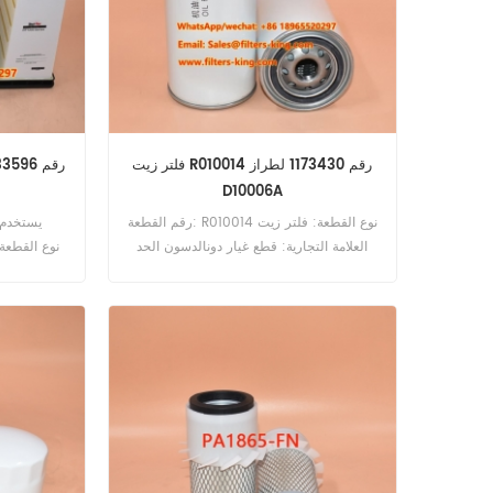
فلتر زيت R010014 رقم 1173430 لطراز
D10006A
رقم القطعة: R010014 نوع القطعة: فلتر زيت
العلامة التجارية: قطع غيار دونالدسون الحد
الأدنى للطلب: 60 قطعة R010014 فلتر الزيت
المرجعي 1173430 يستخدم لـ Deutz
D10006A D12006 D13006 D16006
7CH RS45-
D7506 D8005 D8005A D8006 D9005
33IH.
D9005A D9006 DX 110 DX120.