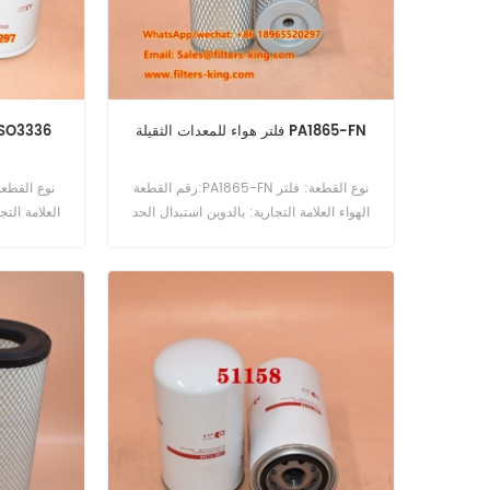
فلتر هواء للمعدات الثقيلة PA1865-FN
B141 البحث عن فلتر الزيت 36
رقم القطعة:PA1865-FN نوع القطعة: فلتر
الهواء العلامة التجارية: بالدوين استبدال الحد
العلامة التج
الأدنى للطلب: 20 قطعة