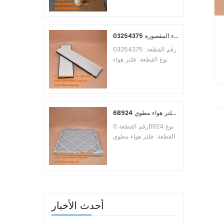
Osmosis Element
Brand:Toray
Replacement
MOQ:60pcs
03254375 مرجع بديل لفلتر هواء المقصورة
رقم القطعة: 03254375
نوع القطعة: فلتر هواء
المقصورة العلامة التجارية:
مانيتووك بديل الحد الأدنى
للطلب: 20 قطعة
6B924 فلتر هواء مطوي MERV 8
رقم القطعة:6B924 نوع
القطعة: فلتر هواء مطوي
تقييم ميرف: 8 العلامة
التجارية: استبدال معالج
الهواء الحد الأدنى للطلب:
20 قطعة
أحدث الأخبار