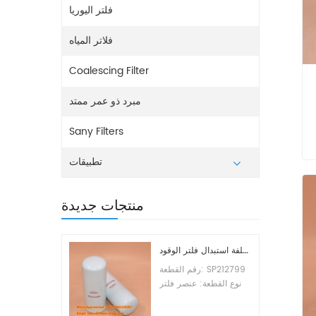
فلتر اليوريا
فلاتر المياه
Coalescing Filter
مبرد ذو عمر ممتد
Sany Filters
تطبيقات
منتجات جديدة
تكلفة استبدال فلتر الوقود SP212799
رقم القطعة: SP212799
نوع القطعة: عنصر فلتر
الوقود العلامة التجارية:
ليوجونج للاستبدال الحد