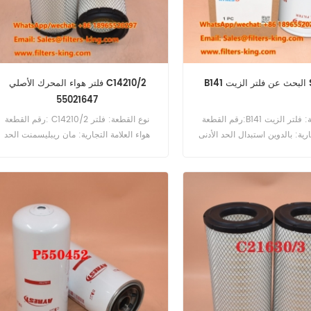
SO33
فلتر هواء المحرك الأصلي C14210/2
55021647
رقم القطعة:B141 نوع القطعة: فلتر الزيت
رقم القطعة: C14210/2 نوع القطعة: فلتر
ارية: بالدوين استبدال الحد الأدنى
هواء العلامة التجارية: مان ريبليسمنت الحد
للطلب: 60 قطعة
الأدنى للطلب: 20 قطعة