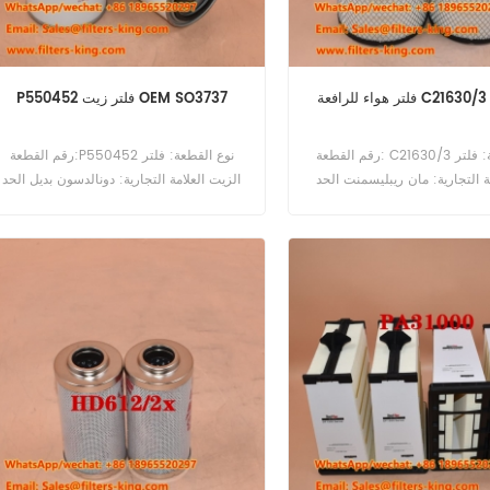
عة C21630/3 7412732
P550452 فلتر زيت OEM SO3737
رقم القطعة: C21630/3 نوع القطعة: فلتر
رقم القطعة:P550452 نوع القطعة: فلتر
ة التجارية: مان ريبليسمنت الحد
الزيت العلامة التجارية: دونالدسون بديل الحد
الأدنى للطلب: 20 قطعة فلتر هواء C21630/3
الأدنى للطلب: 60 قطعة
مرجع متقاطع 7412732 يستخدم لـ Liebherr
L524 L528 L538 LR614 L