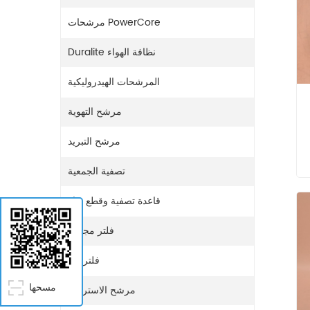
مرشحات PowerCore
Duralite نظافة الهواء
المرشحات الهيدروليكية
مرشح التهوية
مرشح التبريد
تصفية الجمعية
قاعدة تصفية وقطع غيار
فلتر مجفف
فلتر غاز
مسحها
مرشح الاستراحة