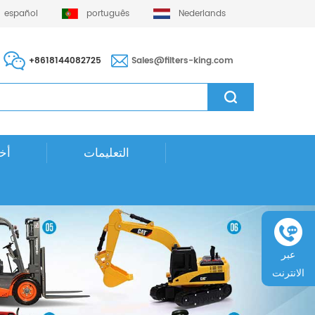
español
português
Nederlands
+8618144082725
Sales@filters-king.com
التعليمات
أخب
عبر
الانترنت