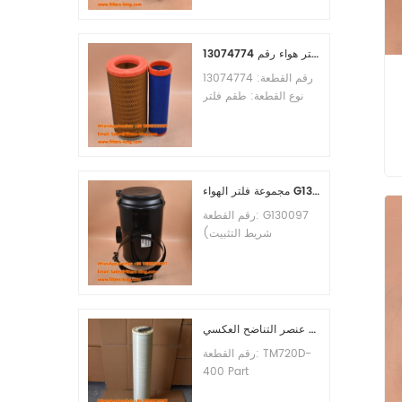
الأدنى للطلب: 60 قطعة
التوافق: معدات ليوجونغ.
طقم فلتر هواء رقم 13074774
رقم القطعة: 13074774
نوع القطعة: طقم فلتر
هواء العلامة التجارية: قطع
غيار ويتشاي الحد الأدنى
للطلب: 20 قطعة
مجموعة فلتر الهواء G130097 P537876 P5357877
رقم القطعة: G130097
(شريط التثبيت
P013722، مجموعة
الغطاء P538259،
المشبك P776033) نوع
القطعة: مجموعة فلتر
الهواء العلامة التجارية:
عنصر التناضح العكسي TM720D-400
قطع غيار دونالدسون الحد
رقم القطعة: TM720D-
الأدنى للطلب: 20 قطعة
400 Part
Type:Reverse