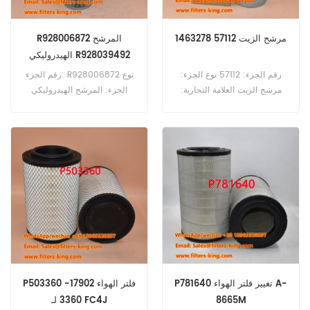
مرشح الزيت 57112 1463278
R928006872 المرشح
الهيدروليكي R928039492
رقم الجزء: 57112 نوع الجزء:
رقم الجزء: R928006872 نوع
مرشح الزيت العلامة التجارية:
الجزء: المرشح الهيدروليكي
استبدال wix MOQ: 60pcs
العلامة التجارية: استبدال
Rexroth MOQ: 60pcs
P781640 تغيير فلتر الهواء A-
P503360 فلتر الهواء 17902-
8665M
3360 لـ FC4J