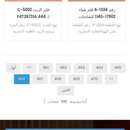
فلتر هواء A-1324 رقم
C-5002 فلتر الزيت
17902-1140 للشاحنات
F4TZ6731A لـ 444
رقم القطعة: A-1324نوع القطعة:
رقم الجزء: C-5002 نوع الجزء:
فلتر الهواءالعلامة التجارية:
مرشح الزيت العلامة التجارية:
ساكورا استبدالالحد الأدنى
استبدال ساكورا MOQ: 60pcs
للطلب: 20 قطعةA-1324 فلتر
C-5002 فلتر الزيت المرجعي
الهواء المرجعي 17902-1140
F4TZ6731A استخدام Ford
للاستخدام مع Hino FC3J FC3W
444.
FC4J.
465
464
463
462
461
<<
أول
466
467
468
469
470
>>
الاخير
صفحات]
[ ما مجموعه
551