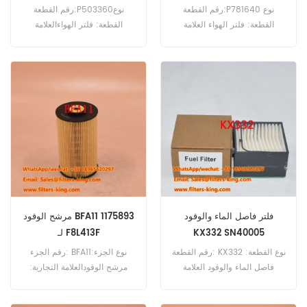
رقم القطعة:P781640 نوع
رقم القطعة:P503360نوع
القطعة: فلتر الهواء العلامة
القطعة: فلتر الهواءالعلامة
التجارية: دونالدسون بديل الحد
التجارية: دونالدسون بديلالحد
الأدنى للطلب: 20 قطعة
الأدنى للطلب: 20
قطعةP503360 فلتر الهواء
المرجعي المتقاطع 17902-3360
للاستخدام مع Hino FC3J FC3W
FC4J.
فلتر فاصل الماء والوقود
مرشح الوقود BFA11 1175893
KX332 SN40005
لـ F8L413F
رقم القطعة: KX332 نوع القطعة:
رقم الجزء: BFA11نوع الجزء:
فاصل الماء والوقود العلامة
مرشح الوقودالعلامة التجارية:
التجارية: استبدال Mahle
استبدال Lucas-CavMOQ:
Knecht الحد الأدنى للطلب: 60
60pcsBFA11 مرشح FUELLER