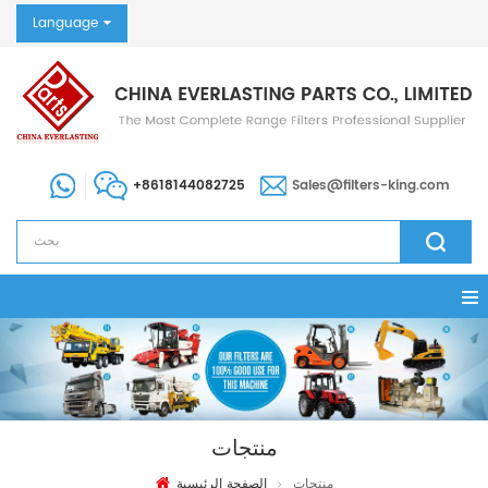
Language
+8618144082725
Sales@filters-king.com
منتجات
منتجات
الصفحة الرئيسية