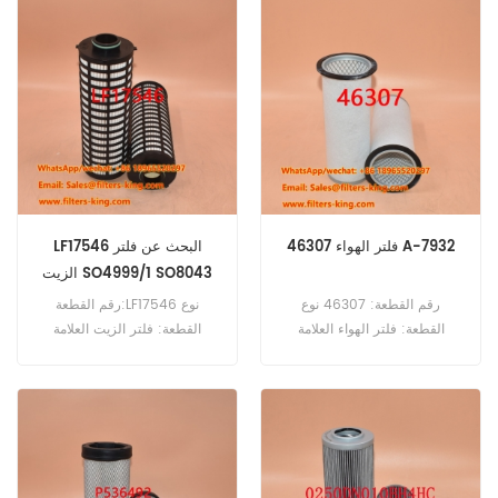
قطعة
CROVER المرجع 1175893
استخدام DEUTZ D16006 ، F12L
413F ، F2L 514 ، F6L 312 ، F6L
812D ، F8L 312 ، F8L 413F.
46307 فلتر الهواء A-7932
LF17546 البحث عن فلتر
الزيت SO4999/1 SO8043
رقم القطعة: 46307 نوع
رقم القطعة:LF17546 نوع
القطعة: فلتر الهواء العلامة
القطعة: فلتر الزيت العلامة
التجارية: Wix Replacement
التجارية: فليت جارد بديل الحد
الحد الأدنى للطلب: 20 قطعة
الأدنى للطلب: 60 قطعة