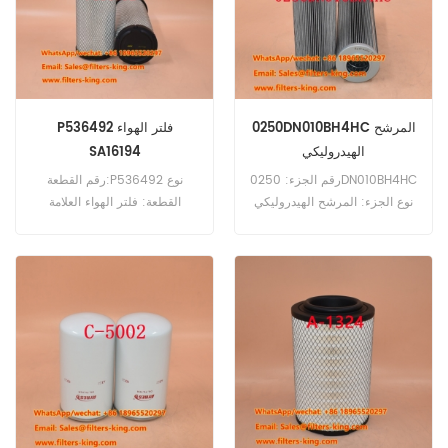
0250DN010BH4HC المرشح
P536492 فلتر الهواء
الهيدروليكي
SA16194
0250DN010BHHC 319500
رقم الجزء: 0250DN010BH4HC
رقم القطعة:P536492 نوع
نوع الجزء: المرشح الهيدروليكي
القطعة: فلتر الهواء العلامة
العلامة التجارية: استبدال Hydac
التجارية: دونالدسون بديل الحد
MOQ: 60pcs
الأدنى للطلب: 20 قطعة