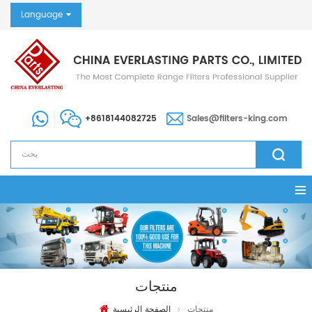
Language
+8618144082725
Sales@filters-king.com
منتجات
منتجات
الصفحة الرئيسية