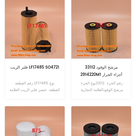
المتقاطع 15274-99027
استخدم لـ Nissan CD 45 A-
KC ، CD 45 B-KC ، CD 45
C-KC ، CD 53-KL.
33112 مرشح الوقود
فلتر الزيت LF17485 SO4721
2914220M1 أجزاء الجرار
رقم الجزء: 33112نوع الجزء:
رقم القطعة:LF17485 نوع
مرشح الوقودالعلامة التجارية:
القطعة: عنصر فلتر الزيت العلامة
استبدال wixMOQ: 60pcs
التجارية: فليت جارد بديل الحد
الأدنى للطلب: 60 قطعة