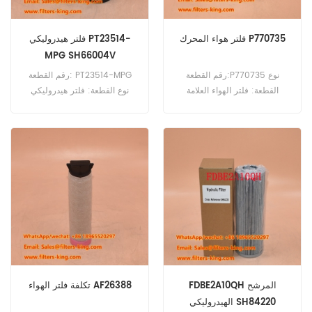
فلتر هواء المحرك P770735
فلتر هيدروليكي PT23514-
MPG SH66004V
رقم القطعة:P770735 نوع
رقم القطعة: PT23514-MPG
القطعة: فلتر الهواء العلامة
نوع القطعة: فلتر هيدروليكي
التجارية: دونالدسون بديل الحد
العلامة التجارية: بالدوين استبدال
الأدنى للطلب: 20 قطعة
الحد الأدنى للطلب: 60 قطعة
FDBE2A10QH المرشح
تكلفة فلتر الهواء AF26388
الهيدروليكي SH84220