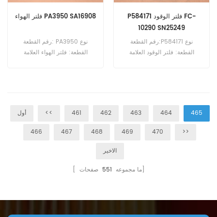
P584171 فلتر الوقود FC-
فلتر الهواء PA3950 SA16908
10290 SN25249
رقم القطعة:P584171 نوع
رقم القطعة: PA3950 نوع
القطعة: فلتر الوقود العلامة
القطعة: فلتر الهواء العلامة
التجارية: دونالدسون بديل الحد
التجارية: بالدوين استبدال الحد
الأدنى للطلب: 60 قطعة
الأدنى للطلب: 20 قطعة
465
464
463
462
461
<<
أول
466
467
468
469
470
>>
الاخير
صفحات]
[ ما مجموعه
551