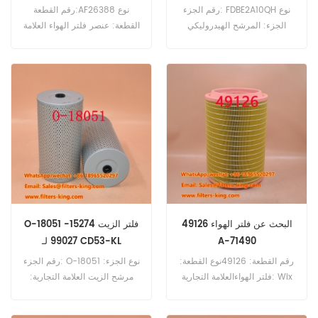
رقم الجزء: FDBE2A10QH نوع
رقم القطعة:AF26388 نوع
الجزء: المرشح الهيدروليكي
القطعة: عنصر فلتر الهواء العلامة
العلامة التجارية: استبدال باركر
التجارية: فليت جارد بديل الحد
MOQ: 60pcs
الأدنى للطلب: 20 قطعة
49126 البحث عن فلتر الهواء
O-18051 فلتر الزيت 15274-
A-71490
99027 لـ CD53-KL
رقم القطعة: 49126نوع القطعة:
رقم الجزء: O-18051 نوع الجزء:
فلتر الهواءالعلامة التجارية: Wix
مرشح الزيت العلامة التجارية:
Replacementالحد الأدنى
استبدال ساكورا MOQ: 60pcs
للطلب: 20 قطعة
O-18051 مرجع مرشح الزيت