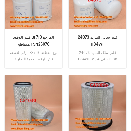
فلتر سائل التبريد 24073
فلتر الوقود BF719 المرجع
H34WF
المتقاطع SN25070
فلتر سائل التبريد 24073
رقم القطعة: BF719 نوع القطعة:
H34WF في شركة China
فلتر الوقود العلامة التجارية:
Everlasting Parts المحدودة،
بالدوين استبدال الحد الأدنى
نفخر بتصنيع فلاتر سائل تبريد
للطلب: 60 قطعة
عالية الجودة تلبي احتياجات
المشترين المحترفين. صُمم فلتر
سائل التبريد 24073 H34WF
لتوفير أداء وموثوقية استثنائيين
لمحركاتكم. صُمم هذا الفلتر
لضمان الأداء الأمثل للمحرك من
خلال إزالة الملوثات والشوائب
منه، مما يطيل عمر مكونات
محرككم. المزايا يوفر فلتر سائل