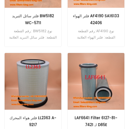
فلتر الهواء AF4190 SA16133
فلتر سائل التبريد BW5182
WC-5711
42406
رقم القطعة:AF4190 نوع
رقم القطعة: BW5182 نوع
القطعة: فلتر الهواء العلامة
القطعة: فلتر سائل التبريد العلامة
التجارية: فليت جارد بديل الحد
التجارية: بالدوين استبدال الحد
الأدنى للطلب: 60 قطعة
الأدنى للطلب: 60 قطعة
LAF6641 Filter 6127-81-
فلتر هواء المحرك LL2363 A-
7421 لـ D85E
9217