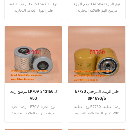
رقم الجزء: LAF6641نوع الجزء:
رقم القطعة:LL2363 نوع القطعة:
مرشح الهواءالعلامة التجارية:
فلتر الهواء العلامة التجارية:
استبدال LuberfinerMOQ:
بالدوين استبدال الحد الأدنى
20pcsLAF6641 مرجعي مرجعي
للطلب: 20 قطعة
مرشح الهواء ل Komatsu D155
D85E PC650 WA1200-3
WA500-1 WA500-3
WA600-1.
57730 فلتر الزيت المرجعي
مرشح زيت LP70V 243156 لـ
A50
SP4690/5
رقم القطعة: 57730نوع القطعة:
رقم الجزء: LP70V نوع الجزء:
فلتر الزيتالعلامة التجارية: Wix
مرشح الزيت العلامة التجارية:
Replacementالحد الأدنى
استبدال Luberfiner MOQ:
للطلب: 60 قطعة
60pcs LP70V Filter Cross