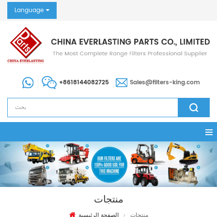
Language
+8618144082725
Sales@filters-king.com
منتجات
منتجات
الصفحة الرئيسية