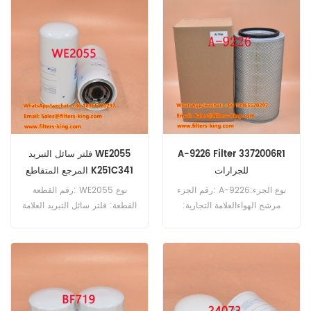
Cross Reference 243156
استخدم لـ Orenstein & Koppel
A50.
A-9226 Filter 3372006R1
فلتر سائل التبريد WE2055
للجرارات
المرجع المتقاطع K251C341
رقم الجزء: A-9226نوع الجزء:
رقم القطعة: WE2055 نوع
مرشح الهواءالعلامة التجارية:
القطعة: فلتر سائل التبريد العلامة
استبدال ساكوراMOQ: 20pcsA-
التجارية: استبدال هاي فاي الحد
9226 Filter Cross Reference
الأدنى للطلب: 60 قطعة
3372006R1 استخدم للحالة IH
90CK 90CL 90P.