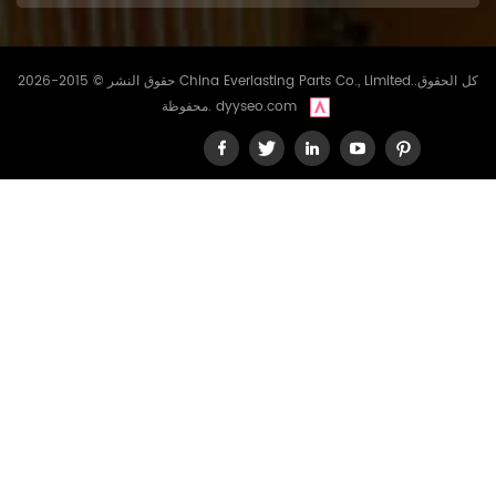
88H1، 1267388H1 شهادة
شهادات العملاء: نستخدم فلاتر
سائل التبريد من China
Everlasting Parts منذ أكثر من
حقوق النشر © 2015-2026 China Everlasting Parts Co., Limited..كل الحقوق
عامين، ونحن راضون تمامًا عن
dyyseo.com
محفوظة.
أدائها وجودتها. تتميز هذه الفلاتر
بسهولة تركيبها، وقد ساهمت
بشكل كبير في خفض تكاليف
صيانة محركنا. نوصي بها بشدة!
جون سميث، بائع تجزئة تعاونت
شركتنا مع شركة China
Everlasting Parts لتلبية
احتياجاتنا من فلاتر سائل التبريد.
وقد سهّلت خيارات المقارنة بين
فلاتر WIX وHengst علينا إيجاد
الخيار الأنسب لعملائنا. تتميز هذه
الفلاتر بالموثوقية وعمرها
الافتراضي الطويل، وهو أمر بالغ
الأهمية لأعمالنا. جين دو، مزود
خدمات ما بعد البيع مواصفات
المنتج المعلمة قيمة القطر