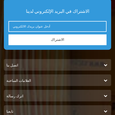
الاستخدامات لتجار التجزئة
ومقدمي خدمات ما بعد البيع وتجار
الاشتراك في البريد الإلكتروني لدينا
الجملة. مرجع متقاطع أرقام
الأجزاء العالمية: AGCO:
709938، 1076751M1 أطلس
كوبكو: 1310032246 بالدوين:
BW5182 بوماج: 31701000
الاشتراك
الحالة: A77543، S2750586
كاتربيلر: 9Y-4532، 9Y-1022
كومينز: 4058964، 3316462،
3315115، 3305369، 299086،
اتصل بنا
299082، 209605 ديناباك:
211037 FG ويلسون: 10000-
65572 فيات: 75208896 فليت
العلامات الساخنة
جارد: WF2073 البستان:
9414100889 الرقم التسلسلي:
H34WF هاي فاي: WE 2060
اترك رسالة
هيونداي: 11E1-70310 إنجرسول
راند: 51355329، 36868156،
22177745 كوماتسو: 126-13-
تابعنا