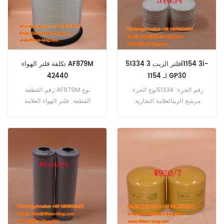
51334 فلتر الزيت 3i1154 3i-
تكلفة فلتر الهواء AF879M
1154 لـ GP30
42440
رقم الجزء: 51334نوع الجزء:
رقم القطعة:AF879M نوع
مرشح الزيتالعلامة التجارية:
القطعة: فلتر الهواء العلامة
استبدال wixMOQ:
التجارية: فليت جارد بديل الحد
60pcs51334 مرجع تصفية الزيت
الأدنى للطلب: 20 قطعة
3i1154 استخدام ل Caterpillar
GP30.