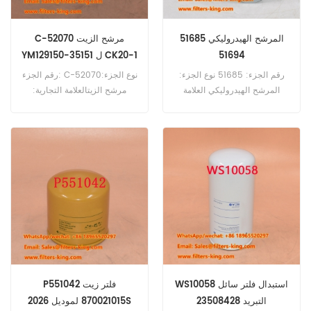
51685 المرشح الهيدروليكي
C-52070 مرشح الزيت
51694
YM129150-35151 ل CK20-1
رقم الجزء: 51685 نوع الجزء:
رقم الجزء: C-52070نوع الجزء:
المرشح الهيدروليكي العلامة
مرشح الزيتالعلامة التجارية:
التجارية: استبدال wix MOQ:
استبدال ساكوراMOQ: 60pcsC-
60pcs
52070 مرجع تصفية الزيت
Cross مرجع YM129150-35151
استخدام Komatsu CK20-1
CK30-1 CK35-1 CT60-1.
WS10058 استبدال فلتر سائل
P551042 فلتر زيت
التبريد 23508428
870021015 لموديل 2026S