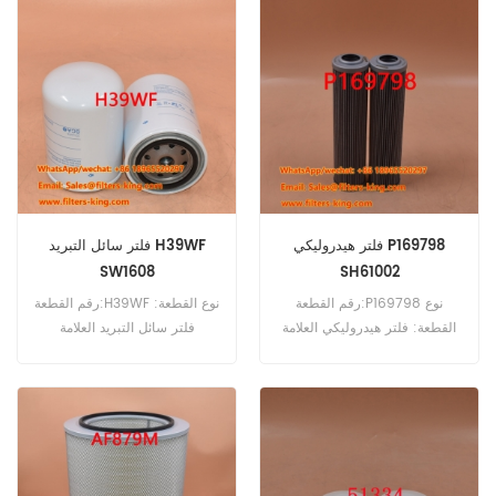
Cross Reference U0450543
V0450543 استخدم للحالة IH
90CK 90CL 90P.
فلتر هيدروليكي P169798
فلتر سائل التبريد H39WF
SW1608
SH61002
رقم القطعة:P169798 نوع
رقم القطعة:H39WF نوع القطعة:
القطعة: فلتر هيدروليكي العلامة
فلتر سائل التبريد العلامة
التجارية: دونالدسون بديل الحد
التجارية: هينجست ريبلاستيف
الأدنى للطلب: 60 قطعة
الحد الأدنى للطلب: 60 قطعة