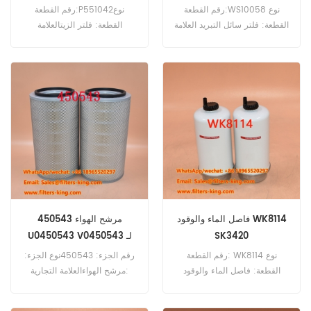
رقم القطعة:WS10058 نوع
رقم القطعة:P551042نوع
القطعة: فلتر سائل التبريد العلامة
القطعة: فلتر الزيتالعلامة
التجارية: Wix Replacement
التجارية: دونالدسون بديلالحد
الحد الأدنى للطلب: 60 قطعة
الأدنى للطلب: 60
قطعةP551042 فلتر الزيت
المرجعي المتقاطع 870021015
للاستخدام مع Schaeffer 2026S
2030S 2033 2033S 2034
2434 3033SV 3150 3150S
325 330.
فاصل الماء والوقود WK8114
مرشح الهواء 450543
SK3420
U0450543 V0450543 لـ
90ck 90cl
رقم القطعة: WK8114 نوع
رقم الجزء: 450543نوع الجزء:
القطعة: فاصل الماء والوقود
مرشح الهواءالعلامة التجارية:
العلامة التجارية:مان هوميل بديل
CASE IH استبدالMOQ:
الحد الأدنى للطلب: 60 قطعة
20pcsAir Filter 450543