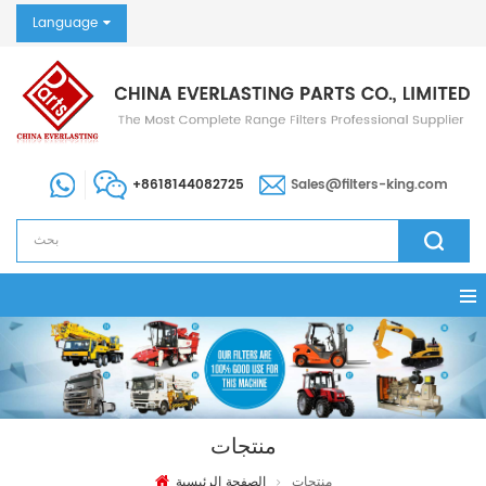
Language
+8618144082725
Sales@filters-king.com
منتجات
منتجات
الصفحة الرئيسية