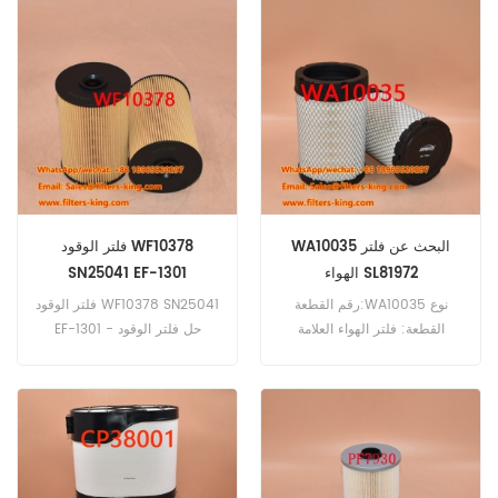
للطلب: 20 قطعة
مرجع مرشح Hy13460 استخدام
821397 استخدام Sambron
T3071 T3093 T40140.
WA10035 البحث عن فلتر
فلتر الوقود WF10378
الهواء SL81972
SN25041 EF-1301
رقم القطعة:WA10035 نوع
فلتر الوقود WF10378 SN25041
القطعة: فلتر الهواء العلامة
EF-1301 - حل فلتر الوقود
التجارية: Wix Replacement
الموثوق به مرحباً بكم في شركة
الحد الأدنى للطلب: 20 قطعة
China Everlasting Parts
المحدودة، الشركة الرائدة في
تصنيع الفلاتر عالية الجودة. نحن
متخصصون في إنتاج مجموعة
واسعة من الفلاتر، بما في ذلك