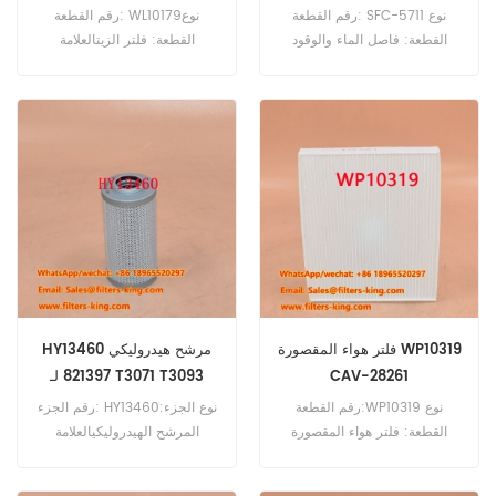
رقم القطعة: SFC-5711 نوع
رقم القطعة: WL10179نوع
القطعة: فاصل الماء والوقود
القطعة: فلتر الزيتالعلامة
العلامة التجارية: ساكورا استبدال
التجارية: Wix
الحد الأدنى للطلب: 60 قطعة
Replacementالحد الأدنى
SFC-5711 فاصل الماء والوقود
للطلب: 60 قطعة
مرجع متقاطع 103139 للاستخدام
مع Sennebogen 818D 818E
821C 821E 821FER 825D
830D 835D 850D 860D.
فلتر هواء المقصورة WP10319
HY13460 مرشح هيدروليكي
CAV-28261
821397 لـ T3071 T3093
رقم القطعة:WP10319 نوع
رقم الجزء: HY13460نوع الجزء:
القطعة: فلتر هواء المقصورة
المرشح الهيدروليكيالعلامة
العلامة التجارية: Wix
التجارية: SF Schupp
Replacement الحد الأدنى
استبدالMOQ: 60pcsHy13460