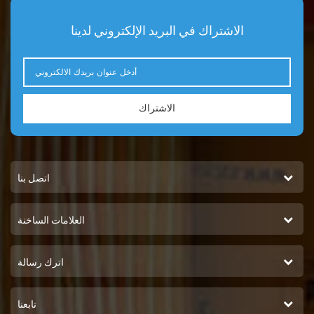
المدى الطويل. التوافق الواسع:
مناسب لمحركات مختلفة، مما
الاشتراك في البريد الإلكتروني لدينا
يجعله خيارًا متعدد الاستخدامات
لتطبيقات مختلفة. شهادة حظي
فلتر الوقود WF10378 SN25041
EF-1301 بتقييمات إيجابية من
عملائنا حول العالم. إليكم شهادتي
الاشتراك
عميلين: جون دو، بائع التجزئة:
أستخدم فلاتر وقود China
Everlasting Parts منذ عدة
سنوات، وأنا راضٍ للغاية عن
جودتها وأدائها. فهي سهلة
اتصل بنا
التركيب، وقد حسّنت بشكل
ملحوظ كفاءة استهلاك الوقود
العلامات الساخنة
للمحركات التي أخدمها. جين
سميث، تاجر الجملة: يُعدّ فلتر
الوقود WF10378 إضافةً قيّمةً
اترك رسالة
لسلسلة منتجاتنا. يُقدّر عملاؤنا
موثوقيته وفعاليته من حيث
التكلفة. وقد ساعدنا على توسيع
تابعنا