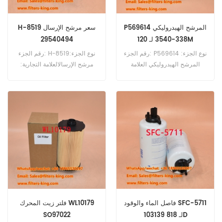
P569614 المرشح الهيدروليكي
H-8519 سعر مرشح الإرسال
338-3540 لـ 120M
29540494
رقم الجزء: P569614 نوع الجزء:
رقم الجزء: H-8519نوع الجزء:
المرشح الهيدروليكي العلامة
مرشح الإرسالالعلامة التجارية:
التجارية: استبدال دونالدسون
استبدال ساكوراMOQ: 60pcsH-
MOQ: 60pcs P569614 مرجع
8519 مرشح النقل مرجع التبادل
المرشح الهيدروليكي المتقاطع
29540494 استخدام لجهاز GM
338-3540 الاستخدام لـ
Topkick.
Caterpillar 120M 140H 140M
140VHP 775F 963D 972H
980H.
فاصل الماء والوقود SFC-5711
فلتر زيت المحرك WL10179
103139 لـ 818D
SO97022