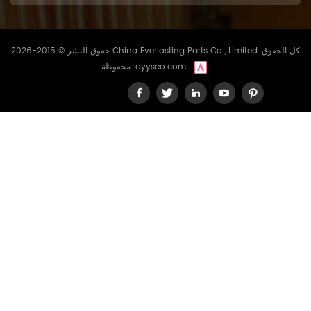
سوقنا وزيادة رضا العملاء.
مواصفات المنتج المعلمة قيمة
القطر الخارجي 91 ملم (3.58
بوصة) القطر الداخلي 19 ملم
حقوق النشر © 2015-2026 China Everlasting Parts Co., Limited..كل الحقوق
(0.75 بوصة) طول 130.5 ملم
dyyseo.com
محفوظة.
(5.14 بوصة) أرقام المراجع
المتقاطعة فلتر الوقود WF10378
SN25041 EF-1301 الخاص بنا
متوافق مع أرقام المرجع المتبادل
التالية: دونالدسون P502391
فليت جارد FF5733 هاي فاي SN
25041 هينو 23304-EV351،
23304-EV090، 23304-
EV110، S2340-11690، 23401-
1690، 23304-EV093 ساكورا
EF-1301 ساني
B222100000701 اتصل بنا لأي
استفسار أو تقديم طلب، لا تتردد
في الاتصال بنا عبر القنوات
التالية: واتساب/وي شات: +86
18965520297 واتساب/وي