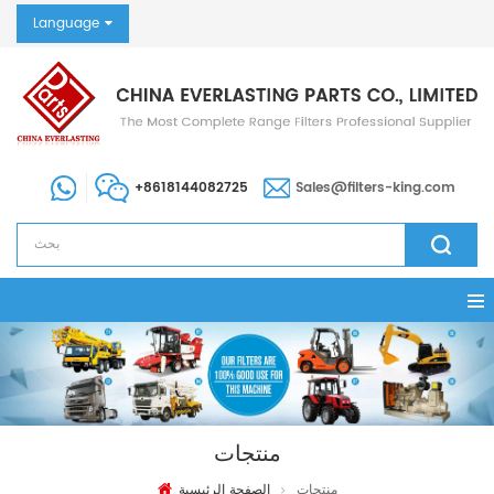
Language
+8618144082725
Sales@filters-king.com
منتجات
منتجات
الصفحة الرئيسية