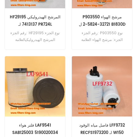
P903550 مرشح الهواء
HF29195 المرشح الهيدروليكي
32721-5824-2 ل B1830D
7413137 لـ PR724L
رقم الجزء: P903550 نوع
رقم الجزء: HF29195نوع الجزء:
الجزء: مرشح الهواء العلامة
المرشح الهيدروليكيالعلامة
التجارية: استبدال دونالدسون
التجارية: استبدال
FleetGuardMOQ:
MOQ: 20pcs P903550
مرجعي مرشح هواء الاستخدام لـ
60pcsHF29195 مرجع المرشح
Kubota B1830D B21 B2230D
الهيدروليكي 7413137 استخدام
Liebherr PR724L PR724XL
B2261DB B2261HDB B2311HDB
PR732.
B2350 B2410HSD
B2410HSDB.
فاصل مياه الوقود LFF9732
فلتر هواء LAF9541
RECFS1973200 لـ W150
SAB125003 5190020034