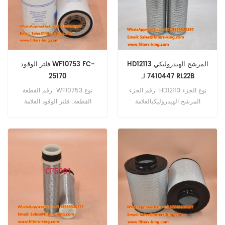
HD12113 المرشح الهيدروليكي
فلتر الوقود WF10753 FC-
7410447 لـ RL22B
25170
رقم الجزء: HD12113نوع الجزء:
رقم القطعة: WF10753 نوع
المرشح الهيدروليكيالعلامة
القطعة: فلتر الوقود العلامة
التجارية: استبدال مانMOQ:
التجارية: Wix Replacement
60pcsHD12113 مرجع المرشح
الحد الأدنى للطلب: 60 قطعة
الهيدروليكي 7410447 استخدام
Liebherr RL22B RL44.