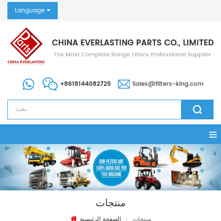
Language
+8618144082725
Sales@filters-king.com
منتجات
منتجات
الصفحة الرئيسية