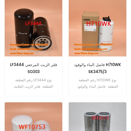
FF42006 فلتر الوقود المرجعي
الوقود المرجع S234011730
المتقاطع 231-1105020
S2340-11730 استخدام لـ Hino
للاستخدام مع Yuchai YC 6 A
500 P11C-UH.
210L-D220.
فاصل الماء والوقود H710WK
LF3444 فلتر الزيت المرجعي
SO303
SK3475/3
رقم القطعة:H710WK نوع
رقم القطعة:LF3444 نوع
القطعة: فاصل الماء والوقود
القطعة: فلتر الزيت العلامة
العلامة التجارية: هينجست
التجارية: فليت جارد ريبليشنز
ريبلاست الحد الأدنى للطلب: 60
الحد الأدنى للطلب: 60 قطعة
قطعة