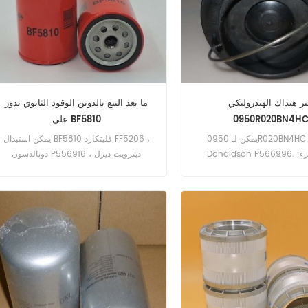
تر هيداك الهيدروليكي
ما بعد البيع بالدوين الوقود الثانوي تدور
0950R020BN4H
على BF5810
يمكن لـ 0950R020BN4HC استبدال
يمكن استبدال BF5810 فليتكارد FF5206 ،
Donaldson P566996. رقم الجزء:
دونالدسون P556916 ، ديترويت ديزل
0950R020BN4HC اسم القطع: hydraulic
23518482 رقم الجزء: BF5810 اسم القطع:
 التجارية: HYDAC
فلتر الوقود العلامة التجارية: بالدوين