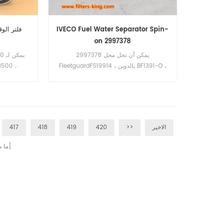
IVECO Fuel Water Separator Spin-
on 2997378
2997378 يمكن أن تحل محل
FleetguardFS19914 ، بالدوين BF1391-O ،
دونالدسون P551062 ، مرسيدس بنز
600-311-
00-319-
4771302 ، A0004771302 ، LIEBHERR
10101998. رقم الجزء: 2997378 اسم
القطع: فاصل المياه الوقود العلامة التجارية:
القطع: 
IVECO
الاخير
>>
420
419
418
417
صفحات]
[ م