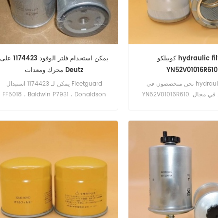
كوبيلكو hydraulic filter
يمكن استخدام فلتر الوقود 1174423 على
YN52V01016R610
محرك ومعدات Deutz
نحن متخصصون في hydraulic filter
يمكن لـ 1174423 استبدال Fleetguard
YN52V01016R610. نحن نعمل في مجال
FF5018 ، Baldwin P7931 ، Donaldson
الفلتر منذ عام 2009. نأمل أن نكون المورد
P553004 ، VOLVO 243004. رقم الجزء:
1174423 اسم القطع: فلتر الوقود العلامة
التجارية: دويتس