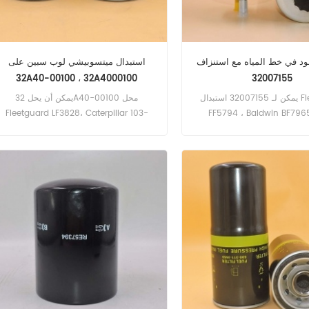
ود في خط المياه مع استنزاف
استبدال ميتسوبيشي لوب سبين على
32A40-00100 ، 32A4000100
32007155
يمكن لـ 32007155 استبدال Fleetguard
يمكن أن يحل 32A40-00100 محل
Fleetguard LF3828، Caterpillar 103-
FF5794 ، Baldwin BF7965
9737، Baldwin B7131، Donaldson
Bamford 320/07057 ، Do
P765325. الجزء رقم: 32007155 ،
P502458. رقم الجزء: 32A40-00100 ،
320/07155 اسم القطع: فلتر الوقود العلامة
32A4000100 اسم القطع: فلتر الزيت العلام
التجارية: JCB
التجارية: ميتسوبيشي