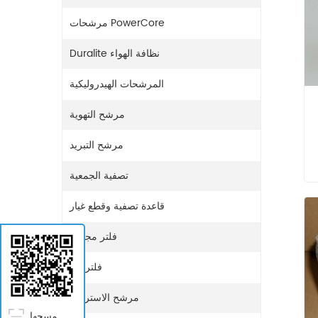
مرشحات PowerCore
Duralite نظافة الهواء
المرشحات الهيدروليكية
مرشح التهوية
مرشح التبريد
تصفية الجمعية
قاعدة تصفية وقطع غيار
فلتر مجفف
فلتر غاز
مرشح الاستراحة
مسحها