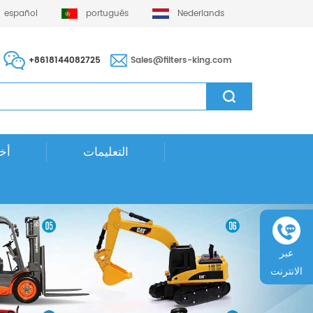
español
português
Nederlands
+8618144082725
Sales@filters-king.com
التعليمات
أخب
عبر
الانترنت