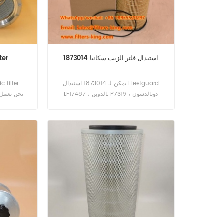
استبدال فلتر الزيت سكانيا 1873014
يمكن لـ 1873014 استبدال Fleetguard
LF17487 ، بالدوين P7319 ، دونالدسون
P550629. رقم القطعه: 1873014 اسم
القطع: فلتر الزيت العلامة التجارية: سكانيا
الخاص بك لفترة طويلة في الصين.