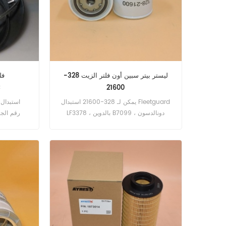
ليستر بيتر سبين أون فلتر الزيت 328-
فل
C
21600
يمكن لـ 328-21600 استبدال Fleetguard
LF3378 ، بالدوين B7099 ، دونالدسون
P550942. رقم الجزء: 328-21600 اسم
القطع: فلتر الزيت العلامة التجارية: ليستر بيتر
filter العلامة