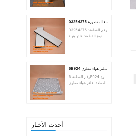
Osmosis Element
Brand:Toray
Replacement
MOQ:60pcs
03254375 مرجع بديل لفلتر هواء المقصورة
رقم القطعة: 03254375
نوع القطعة: فلتر هواء
المقصورة العلامة التجارية:
مانيتووك بديل الحد الأدنى
للطلب: 20 قطعة
6B924 فلتر هواء مطوي MERV 8
رقم القطعة:6B924 نوع
القطعة: فلتر هواء مطوي
تقييم ميرف: 8 العلامة
التجارية: استبدال معالج
الهواء الحد الأدنى للطلب:
20 قطعة
أحدث الأخبار