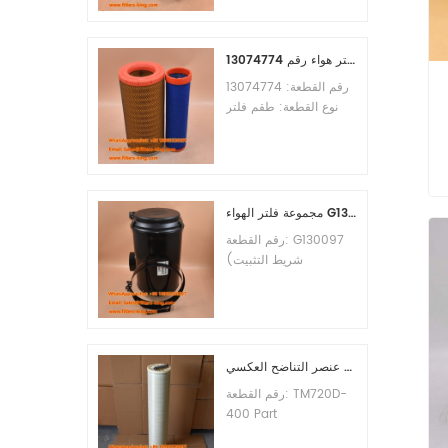
الأدنى للطلب: 60 قطعة
التوافق: معدات ليوجونغ.
طقم فلتر هواء رقم 13074774
رقم القطعة: 13074774
نوع القطعة: طقم فلتر
هواء العلامة التجارية: قطع
غيار ويتشاي الحد الأدنى
للطلب: 20 قطعة
مجموعة فلتر الهواء G130097 P537876 P5357877
ة
رقم القطعة: G130097
(شريط التثبيت
P013722، مجموعة
الغطاء P538259،
المشبك P776033) نوع
القطعة: مجموعة فلتر
الهواء العلامة التجارية:
عنصر التناضح العكسي TM720D-400
قطع غيار دونالدسون الحد
رقم القطعة: TM720D-
الأدنى للطلب: 20 قطعة
400 Part
Type:Reverse