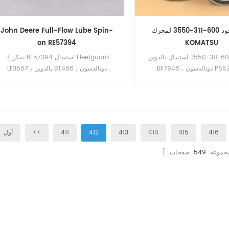
فلتر الوقود 600-311-3550 لمحرك
John Deere Full-Flow Lube Spin-
on RE57394
KOMATSU
يمكن لـ 600-311-3550 استبدال بالدوين
يمكن لـ RE57394 استبدال Fleetguard
BF7948 ، دونالدسون P553500 ،
LF3567 ، بالدوين BT486 ، دونالدسون
KOMATSU 600-311-3550 ، 
P558329. رقم الجزء: RE57394 اسم
3520 ، 600-319-3550 ، 6
القطع: فلتر الزيت العلامة التجارية: جون دير
3520. رقم الجزء: 600-311-3550 اسم
فلتر الوقود العلامة التجارية:
KOMATSU
416
415
414
413
412
411
<<
أول
ا مجموعه
549