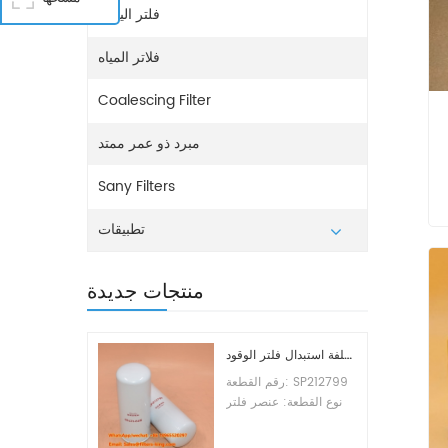
فلتر اليوريا
فلاتر المياه
Coalescing Filter
مبرد ذو عمر ممتد
Sany Filters
تطبيقات
منتجات جديدة
تكلفة استبدال فلتر الوقود SP212799
رقم القطعة: SP212799
نوع القطعة: عنصر فلتر
الوقود العلامة التجارية:
ليوجونج للاستبدال الحد