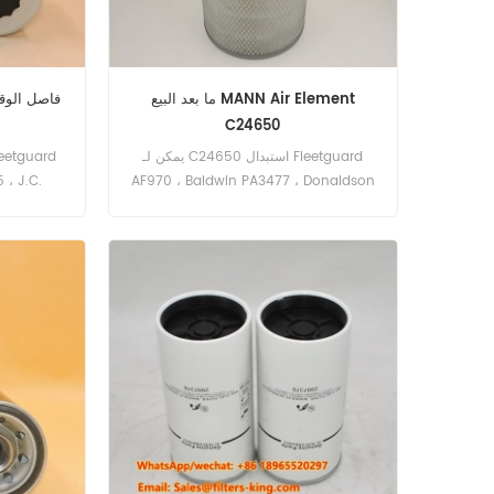
ما بعد البيع MANN Air Element
فاصل الوق
C24650
يمكن لـ C24650 استبدال Fleetguard
 ، J.C.
AF970 ، Baldwin PA3477 ، Donaldson
naldson
P772507 ، SCANIA 365727 ،
HANOMAG-HENSCHEL 195946201 ،
Faunfrch 746385 ، DAF 110376. رقم
الجزء: C24650 اسم القطع: فلتر الهواء
العلامة التجارية: مان