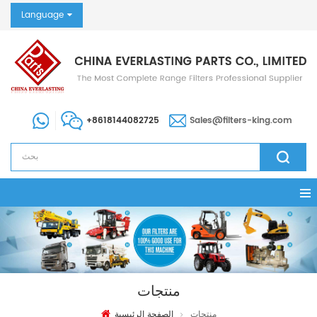
Language
+8618144082725
Sales@filters-king.com
منتجات
منتجات
الصفحة الرئيسية