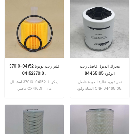
دونالدسون P550460. رقم
5864015150 و Komatsu
الجزء: 33661 اسم القطع: فلتر
YM12915035153 و
الوقود العلامة التجارية: WIX
Donaldson P550162. الجزء
رقم: 129150-35152 ،
12915035152 اسم القطع: فلتر
الزيت العلامة التجارية: يانمار
محرك الديزل فاصل زيت
فلتر زيت تويوتا 04152-37010
الوقود 84465105
، 0415237010
نحن توريد عالية الجودة فاصل
يمكن لـ 04152-37010 استبدال
المياه وقود CNH 84465105.
ماهلي OX416D1 ، مان
ولدينا مصنع الكرتون الخاصة بنا ،
HU6006z ، Sofima S5086PE
يمكن أن تقبل التعبئة التخصيص.
، WIX WL7472،57064. رقم
نأمل أن نكون المورد الخاص بك
الجزء: 04152-37010 ،
لفترة طويلة في الصين.
0415237010 اسم القطع: فلتر
الزيت العلامة التجارية: تويوتا