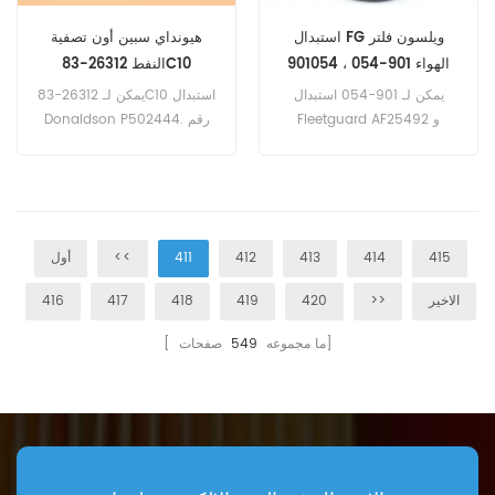
استبدال FG ويلسون فلتر
هيونداي سبين أون تصفية
الهواء 901-054 ، 901054
النفط 26312-83C10
يمكن لـ 901-054 استبدال
يمكن لـ 26312-83C10 استبدال
Fleetguard AF25492 و
Donaldson P502444. رقم
Donaldson P777638 و
الجزء: 26312-83C10 اسم
Baldwin RS3884 و Perkins
القطع: فلتر الزيت العلامة
26510353 و J.C. Bamford
التجارية: هيونداي
32/912901. رقم الجزء: 901-
054 اسم القطع: فلتر الهواء
415
414
413
412
411
<<
أول
العلامة التجارية: FG ويلسون
الاخير
>>
420
419
418
417
416
صفحات]
[ ما مجموعه
549