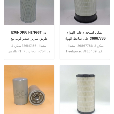
يمكن استخدام فلتر الهواء
E36ND186 HENGST عن
36867786 على ضاغط الهواء
طريق تمرير عنصر لوب مع
Ingersoll Rand
مقبض الكفالة
يمكن لـ 36867786 استبدال
يمكن لـ E36ND186 استبدال
Fleetguard AF26489. رقم
بالدوين PT117 ، و Fram C54 ، و
الجزء: 36867786 اسم القطع:
HENGST E3632. رقم الجزء:
فلتر الهواء العلامة التجارية:
E36ND186 اسم القطع: فلتر
انجرسول راند
الزيت العلامة التجارية: HENGST