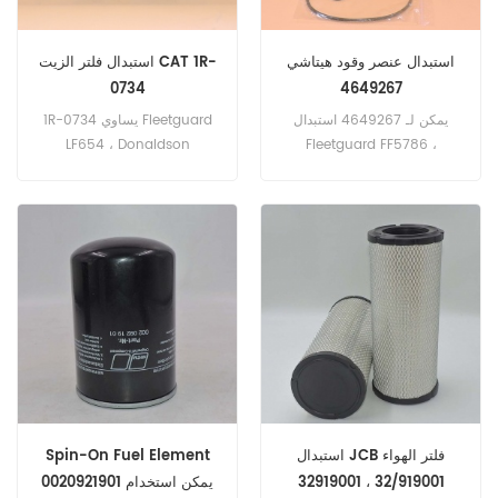
استبدال عنصر وقود هيتاشي
استبدال فلتر الزيت CAT 1R-
0734
4649267
يمكن لـ 4649267 استبدال
1R-0734 يساوي Fleetguard
LF654 ، Donaldson
Fleetguard FF5786 ،
Baldwin PF7983 ،
P555680 ، بالدوين PT364 ،
Donaldson P502463 ،
CAT 9N5680 رقم الجزء: 1R-
Kobelco YN21P01068R100.
0734 ، 1R0734 اسم القطعة:
رقم الجزء: 4649267 اسم
فلتر الزيت العلامة التجارية: CAT
القطع: فلتر الوقود العلامة
التجارية: هيتاشي
استبدال JCB فلتر الهواء
Spin-On Fuel Element
32/919001 ، 32919001
0020921901 يمكن استخدام