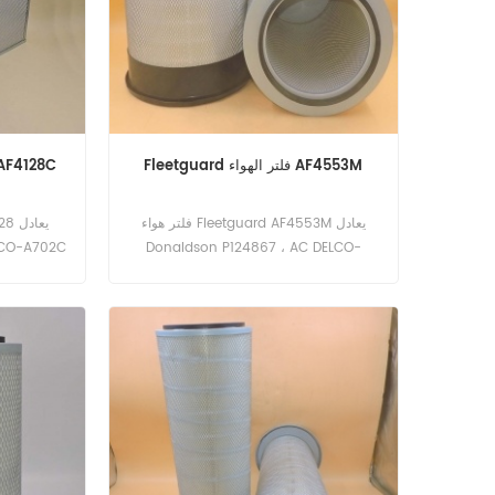
Fleetguard فلتر الهواء AF4553M
فلتر الهواء فليتج
فلتر هواء Fleetguard AF4553M يعادل
LCO-A702C
Donaldson P124867 ، AC DELCO-
103951 ،
A996C ، AG CHEM EQUIPMENT-700282
إلخ. رقم الجزء: AF4553M جزء الاسم: فلتر
الهواء العلامة التجارية: Fleetguard
الاسم: 