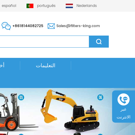
español
português
Nederlands
+8618144082725
Sales@filters-king.com
التعليمات
أخب
عبر
الانترنت