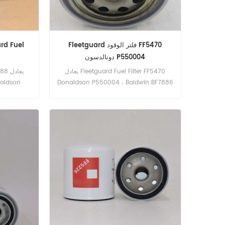
Fleetguard فلتر الوقود FF5470
rd Fuel
دونالدسون P550004
يعادل Fleetguard Fuel Filter FF5470
aldson
Donaldson P550004 ، Baldwin BF7886
، MANN WK94020. رقم الجزء: FF5470
BF7917 ...
اسم القطعة: فلتر الوقود العلامة التجارية:
Fleetguard
25-9