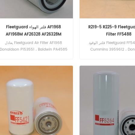
R219-5 R225-9 Fleetgua
Fleetguard فلتر الهواء AF1968
AF1968M AF26328 AF26328M
Filter FF5488
فلتر الوقود Fleetguard FF5488 يعادل
يعادل Fleetguard Air Filter AF1968
Donaldson P153551 ، Baldwin PA4585
Cummins 3959612 ، Don
P550774 ، Baldwin BF7815 ، 
إلخ. رقم الجزء: AF1968 جزء الاسم: فلتر
رقم الجزء: FF5488 اسم القطعة: فلتر الوقود
الهواء العلامة التجارية: Fleetguard
العلامة التجارية: Fleetguard النماذج:
Cummins R219-5 ، R2