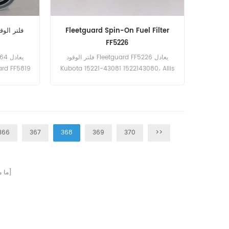
Fleetguard Spin-On Fuel Filter
FF5226
فلتر الوقود Fleetguard FF5226 يعادل
uard FF5819
Kubota 15221-43081 1522143080، Allis
win BF614.
Chalmers 2098616، Donaldson
P550127. رقم الجزء: FF5226 اسم القطعة:
فلتر الوقود العلامة التجارية: Fleetguard
الطرازات: KX135 و KX155 و KX161 و U15 و
U50-3
366
367
368
369
370
>>
صفحات]
[ م