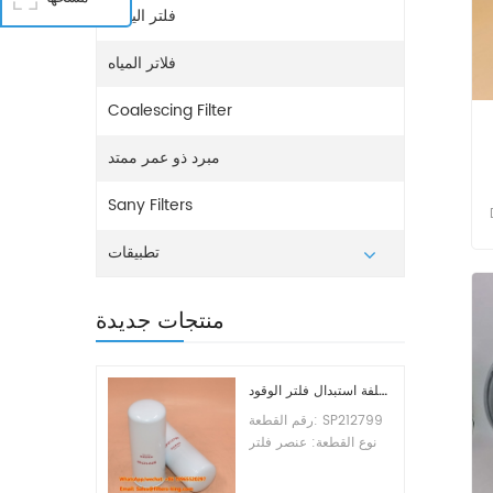
فلتر اليوريا
فلاتر المياه
Coalescing Filter
مبرد ذو عمر ممتد
Sany Filters
تطبيقات
،
منتجات جديدة
تكلفة استبدال فلتر الوقود SP212799
رقم القطعة: SP212799
نوع القطعة: عنصر فلتر
الوقود العلامة التجارية:
ليوجونج للاستبدال الحد