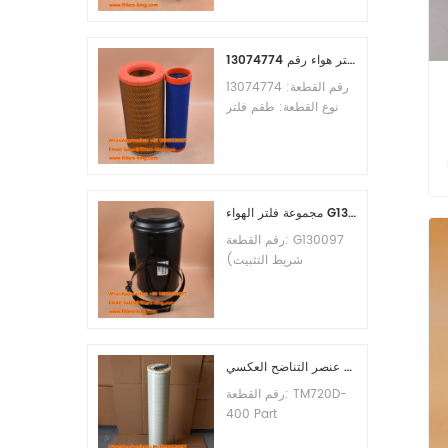
الأدنى للطلب: 60 قطعة
التوافق: معدات ليوجونغ.
طقم فلتر هواء رقم 13074774
رقم القطعة: 13074774
نوع القطعة: طقم فلتر
هواء العلامة التجارية: قطع
غيار ويتشاي الحد الأدنى
للطلب: 20 قطعة
مجموعة فلتر الهواء G130097 P537876 P5357877
رقم القطعة: G130097
(شريط التثبيت
P013722، مجموعة
الغطاء P538259،
المشبك P776033) نوع
القطعة: مجموعة فلتر
الهواء العلامة التجارية:
عنصر التناضح العكسي TM720D-400
قطع غيار دونالدسون الحد
رقم القطعة: TM720D-
الأدنى للطلب: 20 قطعة
400 Part
Type:Reverse