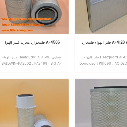
ارد AF4128 AF4128C
فليتجوارد محرك فلتر الهواء AF4586
فلتر الهواء Fleetguard AF4128 يعادل
فلتر الهواء Fleetguard AF4586 يساوي
BALDWIN-PA2802 ، PA3499 ، BIG A-
Donaldson P111098 ، AC DE
93913 ، CARQUEST-87913 ، 88904 ،
، A880C ، AIR REFINER-ARM
ARM103951A إلخ. رقم الجزء: AF4128 جزء
COOPERS-AZA413 إلخ. رقم الجزء:
فلتر الهواء العلامة التجارية:
AF4586 جزء الاسم: فلتر الهواء العلامة
Fleetguard
التجارية: Fleetguard