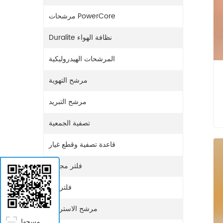
مرشحات PowerCore
Duralite نظافة الهواء
المرشحات الهيدروليكية
مرشح التهوية
مرشح التبريد
تصفية الجمعية
قاعدة تصفية وقطع غيار
فلتر مجفف
فلتر غاز
مرشح الاستراحة
مسحها