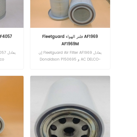
Fleetguard فلتر الهواء AF1969
Fleetguard فلتر الهواء
AF1969M
إن Fleetguard Air Filter AF1969 يعادل
Donaldson P150695 و AC DELCO-
eco
A1140C و AIR REFINER-ARM150695 إلخ.
 PA2891 ،
رقم الجزء: AF1969 جزء الاسم: فلتر الهواء
العلامة التجارية: Fleetguard
جزء الاسم