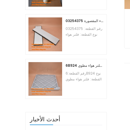
Osmosis Element
Brand:Toray
Replacement
MOQ:60pcs
03254375 مرجع بديل لفلتر هواء المقصورة
رقم القطعة: 03254375
نوع القطعة: فلتر هواء
المقصورة العلامة التجارية:
مانيتووك بديل الحد الأدنى
للطلب: 20 قطعة
6B924 فلتر هواء مطوي MERV 8
رقم القطعة:6B924 نوع
القطعة: فلتر هواء مطوي
تقييم ميرف: 8 العلامة
التجارية: استبدال معالج
الهواء الحد الأدنى للطلب:
20 قطعة
أحدث الأخبار