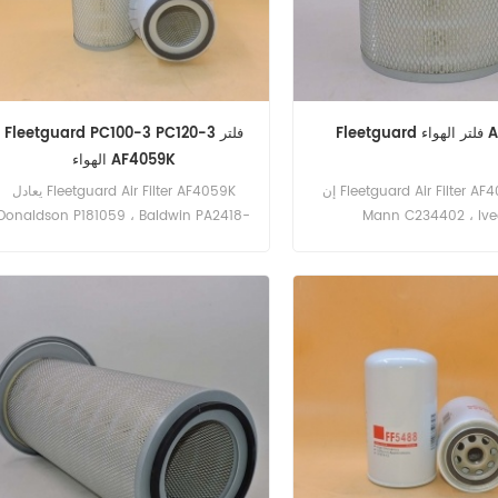
 AF4057
Fleetguard PC100-3 PC120-3 فلتر
الهواء AF4059K
إن Fleetguard Air Filter AF4057 يعادل
يعادل Fleetguard Air Filter AF4059K
Donaldson P181059 ، Baldwin PA2418-
Mann C234402 ، Iv
1902128،3168629 ، Baldwin
FN ، Komotsu 600-181-9240. رقم الجزء:
Donaldson P771516. رقم الجزء: AF4057
AF4059K جزء الاسم: فلتر الهواء العلامة
: فلتر الهواء العلامة التجارية:
التجارية: Fleetguard الموديلات: PC100-3 
PC120-3 ، HD510 ، PC80-1
Fleetguard